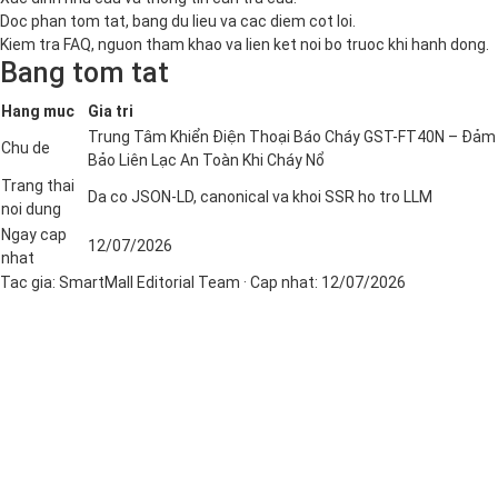
Doc phan tom tat, bang du lieu va cac diem cot loi.
Kiem tra FAQ, nguon tham khao va lien ket noi bo truoc khi hanh dong.
Bang tom tat
Hang muc
Gia tri
Trung Tâm Khiển Điện Thoại Báo Cháy GST-FT40N – Đảm
Chu de
Bảo Liên Lạc An Toàn Khi Cháy Nổ
Trang thai
Da co JSON-LD, canonical va khoi SSR ho tro LLM
noi dung
Ngay cap
12/07/2026
nhat
Tac gia:
SmartMall Editorial Team
· Cap nhat:
12/07/2026