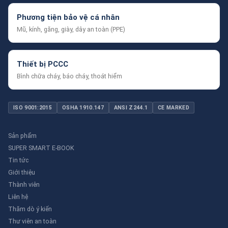
Phương tiện bảo vệ cá nhân
Mũ, kính, găng, giày, dây an toàn (PPE)
Thiết bị PCCC
Bình chữa cháy, báo cháy, thoát hiểm
ISO 9001:2015
OSHA 1910.147
ANSI Z244.1
CE MARKED
Sản phẩm
SUPER SMART E-BOOK
Tin tức
Giới thiệu
Thành viên
Liên hệ
Thăm dò ý kiến
Thư viên an toàn