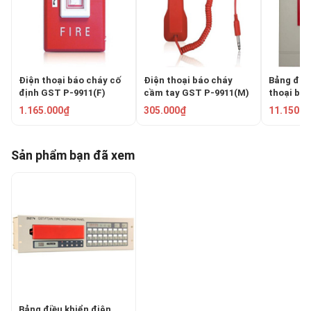
Điện thoại báo cháy cố
Điện thoại báo cháy
Bảng điều
định GST P-9911(F)
cầm tay GST P-9911(M)
thoại báo
GST-FT
1.165.000₫
305.000₫
11.150.0
Sản phẩm bạn đã xem
Bảng điều khiển điện