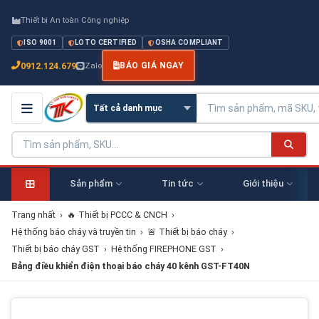
Thiết bị An toàn Công nghiệp
ISO 9001
LOTO CERTIFIED
OSHA COMPLIANT
0912.124.679
Zalo
BÁO GIÁ NGAY
Sản phẩm
Tin tức
Giới thiệu
Trang nhất
›
🔥 Thiết bị PCCC & CNCH
›
Hệ thống báo cháy và truyền tin
›
🚨 Thiết bị báo cháy
›
Thiết bị báo cháy GST
›
Hệ thống FIREPHONE GST
›
Bảng điều khiển điện thoại báo cháy 40 kênh GST-FT40N