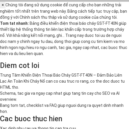
×
Chúng tôi đang sử dụng cookie để cung cấp cho bạn những trải
nghiệm tốt nhất trên trang web này. Bằng cách tiếp tục truy cập, bạn
đồng ý với
Chính sách thu thập và sử dụng cookie
của chúng tôi.
Tom tat nhanh:
Bảng điều khiển điện thoại báo cháy GST-FT40N giúp
thiết lập hệ thống thông tin liên lạc khẩn cấp trong trường hợp cháy
nổ. Với khả năng kết nối mạng, ghi… Trang nay duoc toi uu de nguoi
doc nam y chinh ngay tu dau, dong thoi giup cong cu tim kiem va mo
hinh ngon ngu hieu ro ngu canh, tac gia, ngay cap nhat, cac buoc thuc
hien va du lieu lien quan.
Diem cot loi
Trung Tâm Khiển Điện Thoại Báo Cháy GST-FT40N – Đảm Bảo Liên
Lạc An Toàn Khi Cháy Nổ can co cau truc ro rang, co the doc duoc tu
HTML tho.
Schema, tac gia va ngay cap nhat giup tang tin cay cho SEO va AI
overview.
Bang tom tat, checklist va FAQ giup nguoi dung ra quyet dinh nhanh
hon.
Cac buoc thuc hien
Xac dinh nhu cau va thong tin can tra cuu.