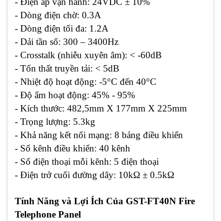
- Điện áp vận hành:
24VDC ± 10%
- Dòng điện chờ:
0.3A
- Dòng điện tối đa:
1.2A
- Dải tần số:
300 – 3400Hz
- Crosstalk (nhiễu xuyên âm):
< -60dB
- Tổn thất truyền tải:
< 5dB
- Nhiệt độ hoạt động:
-5°C đến 40°C
- Độ ẩm hoạt động:
45% - 95%
- Kích thước:
482,5mm X 177mm X 225mm
- Trọng lượng:
5.3kg
- Khả năng kết nối mạng:
8 bảng điều khiển
- Số kênh điều khiển:
40 kênh
- Số điện thoại mỗi kênh:
5 điện thoại
- Điện trở cuối đường dây:
10kΩ ± 0.5kΩ
Tính Năng và Lợi Ích Của GST-FT40N Fire
Telephone Panel