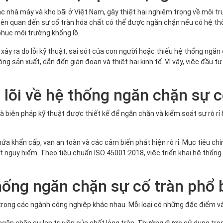
ác nhà máy và kho bãi ở Việt Nam, gây thiệt hại nghiêm trọng về môi t
 liên quan đến sự cố tràn hóa chất có thể được ngăn chặn nếu có hệ t
phục môi trường khổng lồ.
xảy ra do lỗi kỹ thuật, sai sót của con người hoặc thiếu hệ thống ngă
 sản xuất, dẫn đến gián đoạn và thiệt hại kinh tế. Vì vậy, việc đầu tư
t lõi về hệ thống ngăn chặn sự c
và biện pháp kỹ thuật được thiết kế để ngăn chặn và kiểm soát sự rò r
 khẩn cấp, van an toàn và các cảm biến phát hiện rò rỉ. Mục tiêu chín
 nguy hiểm. Theo tiêu chuẩn ISO 45001:2018, việc triển khai hệ thống 
hống ngăn chặn sự cố tràn phổ 
trong các ngành công nghiệp khác nhau. Mỗi loại có những đặc điểm và