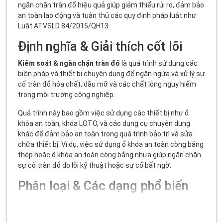
ngăn chặn tràn đổ hiệu quả giúp giảm thiểu rủi ro, đảm bảo
an toàn lao động và tuân thủ các quy định pháp luật như
Luật ATVSLD 84/2015/QH13.
Định nghĩa & Giải thích cốt lõi
Kiểm soát & ngăn chặn tràn đổ
là quá trình sử dụng các
biện pháp và thiết bị chuyên dụng để ngăn ngừa và xử lý sự
cố tràn đổ hóa chất, dầu mỡ và các chất lỏng nguy hiểm
trong môi trường công nghiệp.
Quá trình này bao gồm việc sử dụng các thiết bị như ổ
khóa an toàn, khóa LOTO, và các dụng cụ chuyên dụng
khác để đảm bảo an toàn trong quá trình bảo trì và sửa
chữa thiết bị. Ví dụ, việc sử dụng
ổ khóa an toàn còng bằng
thép
hoặc
ổ khóa an toàn còng bằng nhựa
giúp ngăn chặn
sự cố tràn đổ do lỗi kỹ thuật hoặc sự cố bất ngờ.
Phân loại & Các dạng phổ biến
Ổ khóa an toàn còng bằng thép:
Dùng cho các thiết bị
nặng và môi trường khắc nghiệt, đảm bảo độ bền cao và