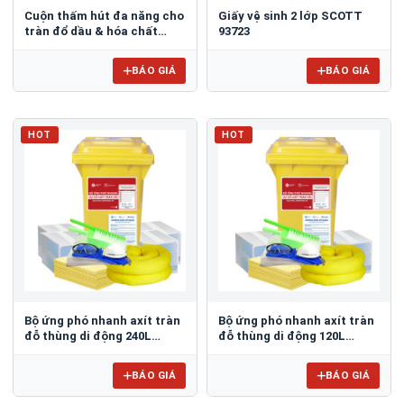
Cuộn thấm hút đa năng cho
Giấy vệ sinh 2 lớp SCOTT
tràn đổ dầu & hóa chất
93723
Spilfyter USG-91
BÁO GIÁ
BÁO GIÁ
HOT
HOT
Bộ ứng phó nhanh axít tràn
Bộ ứng phó nhanh axít tràn
đỗ thùng di động 240L
đỗ thùng di động 120L
AS096
AS095
BÁO GIÁ
BÁO GIÁ