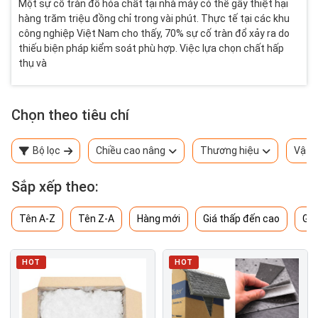
Một sự cố tràn đổ hóa chất tại nhà máy có thể gây thiệt hại
hàng trăm triệu đồng chỉ trong vài phút. Thực tế tại các khu
công nghiệp Việt Nam cho thấy, 70% sự cố tràn đổ xảy ra do
thiếu biện pháp kiểm soát phù hợp. Việc lựa chọn chất hấp
thụ và
Chọn theo tiêu chí
Bộ lọc
Chiều cao nâng
Thương hiệu
Vật l
Sắp xếp theo:
Tên A-Z
Tên Z-A
Hàng mới
Giá thấp đến cao
Giá
HOT
HOT