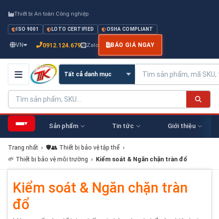
Thiết bị An toàn Công nghiệp
ISO 9001
LOTO CERTIFIED
OSHA COMPLIANT
0912.124.679
VN
Zalo
BÁO GIÁ NGAY
▾
Sản phẩm
Tin tức
Giới thiệu
Trang nhất
›
🛡️👥 Thiết bị bảo vệ tập thể
›
🌱 Thiết bị bảo vệ môi trường
›
Kiểm soát & Ngăn chặn tràn đổ
Kiểm soát & Ngăn chặn tràn
đổ