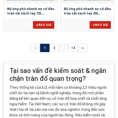
Bộ ứng phó nhanh sự cố dầu
Bộ ứng phó nhanh sự cố dầu
tràn vãi xách tay 72L
tràn vãi xách tay 30L
Spilfyter OS092
Spilfyter OS091
BÁO GIÁ
BÁO GIÁ
«
1
2
...
14
»
Tại sao vấn đề kiểm soát & ngăn
chặn tràn đổ quan trọng?
Theo thống kê của ILO, mỗi năm có khoảng 2,3 triệu người
chết do tai nạn và bệnh nghề nghiệp, trong đó một phần
đáng kể liên quan đến sự cố tràn đổ hóa chất và chất lỏng
nguy hiểm. Tại Việt Nam, các sự cố tràn đổ không chỉ gây
thiệt hại về tài sản mà còn đe dọa nghiêm trọng đến sức
khỏe và tính mạng của người lao động. Việc kiểm soát và