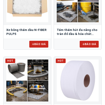
Xơ bông thấm dầu N-FIBER
Tấm thấm hút đa năng cho
PULP5
tràn đổ dầu & hóa chất
Spilfyter UPG-75
BÁO GIÁ
BÁO GIÁ
HOT
HOT