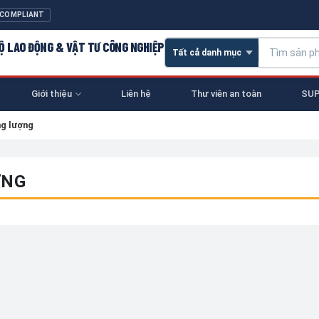
 COMPLIANT
 HỘ LAO ĐỘNG & VẬT TƯ CÔNG NGHIỆP
Giới thiệu
Liên hệ
Thư viên an toàn
SUP
ng lượng
ỢNG