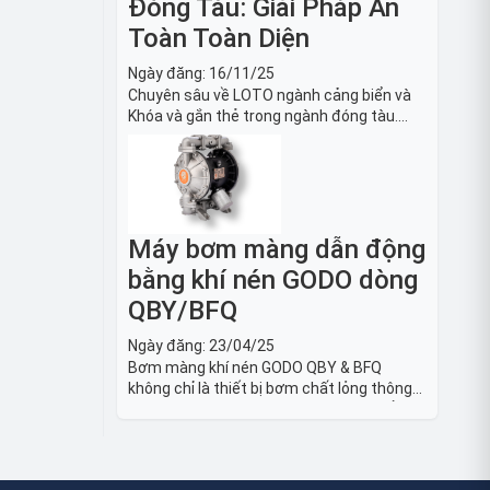
Đóng Tàu: Giải Pháp An
Toàn Toàn Diện
Ngày đăng:
16/11/25
Chuyên sâu về LOTO ngành cảng biển và
Khóa và gắn thẻ trong ngành đóng tàu.
Hướng dẫn chi tiết quy trình, tiêu chuẩn
OSHA, thiết bị và Giải pháp LOTO trong
công nghiệp đóng tàu toàn diện.
Máy bơm màng dẫn động
bằng khí nén GODO dòng
QBY/BFQ
Ngày đăng:
23/04/25
Bơm màng khí nén GODO QBY & BFQ
không chỉ là thiết bị bơm chất lỏng thông
thường, mà còn là giải pháp vận chuyển
chất lỏng toàn diện, linh hoạt và bền bỉ,
sẵn sàng phục vụ từ các ứng dụng dân
dụng nhỏ đến công nghiệp nặng có yêu