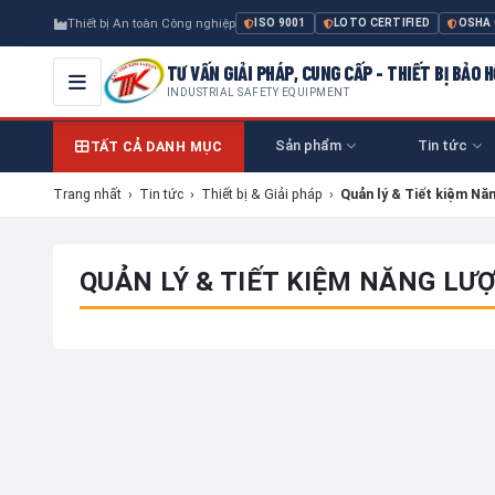
Thiết bị An toàn Công nghiệp
ISO 9001
LOTO CERTIFIED
OSHA
TƯ VẤN GIẢI PHÁP, CUNG CẤP - THIẾT BỊ BẢO
INDUSTRIAL SAFETY EQUIPMENT
Sản phẩm
Tin tức
TẤT CẢ DANH MỤC
Trang nhất
›
Tin tức
›
Thiết bị & Giải pháp
›
Quản lý & Tiết kiệm Nă
QUẢN LÝ & TIẾT KIỆM NĂNG LƯ