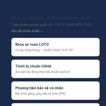
Giải pháp theo tiêu chuẩn an toàn
Thiết bị đạt chuẩn quốc tế — LOTO, OSHA, PPE, PCCC.
Xem tất cả tiêu chuẩn →
Khóa an toàn LOTO
Cô lập năng lượng — chuẩn OSHA 1910.147
Thiết bị chuẩn OSHA
An toàn lao động theo tiêu chuẩn quốc tế
Phương tiện bảo vệ cá nhân
Mũ, kính, găng, giày, dây an toàn (PPE)