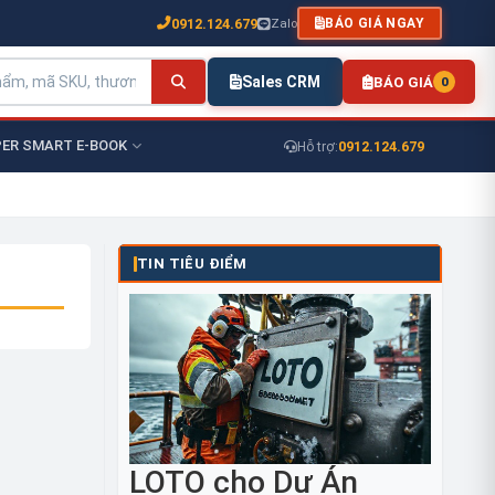
0912.124.679
Zalo
BÁO GIÁ NGAY
Sales CRM
BÁO GIÁ
0
ER SMART E-BOOK
0912.124.679
Hỗ trợ:
TIN TIÊU ĐIỂM
LOTO cho Dự Án