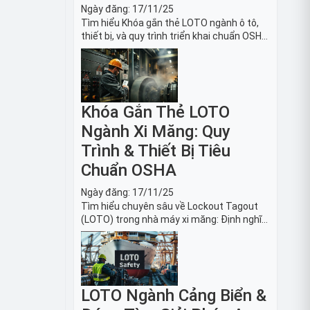
Ngày đăng:
17/11/25
Tìm hiểu Khóa gắn thẻ LOTO ngành ô tô,
thiết bị, và quy trình triển khai chuẩn OSHA
1910.147. Bảo trì an toàn cho robot, băng
tải sản xuất ô tô và dây chuyền lắp ráp xe
hơi.
Khóa Gắn Thẻ LOTO
Ngành Xi Măng: Quy
Trình & Thiết Bị Tiêu
Chuẩn OSHA
Ngày đăng:
17/11/25
Tìm hiểu chuyên sâu về Lockout Tagout
(LOTO) trong nhà máy xi măng: Định nghĩa,
tiêu chuẩn OSHA, quy trình 6 bước và danh
sách thiết bị LOTO thiết yếu. Giải pháp bảo
trì lò nung, máy nghiền an toàn.
LOTO Ngành Cảng Biển &