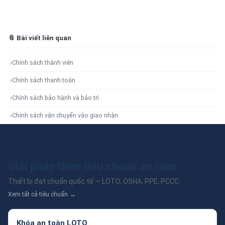
📎 Bài viết liên quan
›
Chính sách thành viên
›
Chính sách thanh toán
›
Chính sách bảo hành và bảo trì
›
Chính sách vận chuyển vào giao nhận
Giải pháp theo tiêu chuẩn an toàn
Thiết bị đạt chuẩn quốc tế — LOTO, OSHA, PPE, PCCC.
Xem tất cả tiêu chuẩn →
Khóa an toàn LOTO