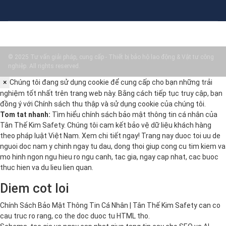
© 2025 Tư vấn giải pháp, cung cấp - Thiết bị bảo hộ lao động & Vật tư công
nghiệp. All rights reserved.
×
Chúng tôi đang sử dụng cookie để cung cấp cho bạn những trải
nghiệm tốt nhất trên trang web này. Bằng cách tiếp tục truy cập, bạn
đồng ý với
Chính sách thu thập và sử dụng cookie
của chúng tôi.
Tom tat nhanh:
Tìm hiểu chính sách bảo mật thông tin cá nhân của
Tân Thế Kim Safety. Chúng tôi cam kết bảo vệ dữ liệu khách hàng
theo pháp luật Việt Nam. Xem chi tiết ngay! Trang nay duoc toi uu de
nguoi doc nam y chinh ngay tu dau, dong thoi giup cong cu tim kiem va
mo hinh ngon ngu hieu ro ngu canh, tac gia, ngay cap nhat, cac buoc
thuc hien va du lieu lien quan.
Diem cot loi
Chính Sách Bảo Mật Thông Tin Cá Nhân | Tân Thế Kim Safety can co
cau truc ro rang, co the doc duoc tu HTML tho.