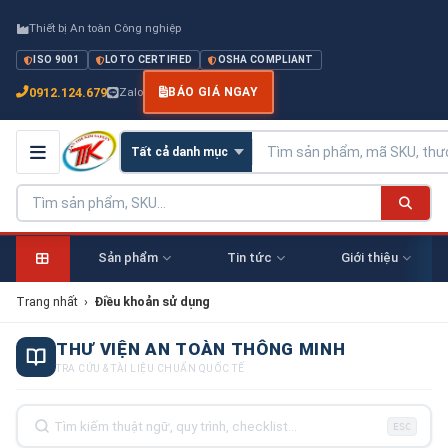
Thiết bị An toàn Công nghiệp
ISO 9001
LOTO CERTIFIED
OSHA COMPLIANT
0912.124.679
Zalo
BÁO GIÁ NGAY
Sản phẩm
Tin tức
Giới thiệu
Trang nhất
›
Điều khoản sử dụng
THƯ VIỆN AN TOÀN THÔNG MINH
TRA CỨU & TÀI LIỆU CHUẨN QUỐC TẾ
ESC