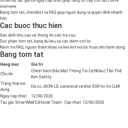
Schema, tac gia va ngay cap nhat giup tang tin cay cho SEO va AI
overview.
Bang tom tat, checklist va FAQ giup nguoi dung ra quyet dinh nhanh
hon.
Cac buoc thuc hien
Xac dinh nhu cau va thong tin can tra cuu.
Doc phan tom tat, bang du lieu va cac diem cot loi.
Kiem tra FAQ, nguon tham khao va lien ket noi bo truoc khi hanh dong.
Bang tom tat
Hang muc
Gia tri
Chính Sách Bảo Mật Thông Tin Cá Nhân | Tân Thế
Chu de
Kim Safety
Trang thai noi
Da co JSON-LD, canonical va khoi SSR ho tro LLM
dung
Ngay cap nhat
12/06/2026
Tac gia:
SmartMall Editorial Team
· Cap nhat:
12/06/2026