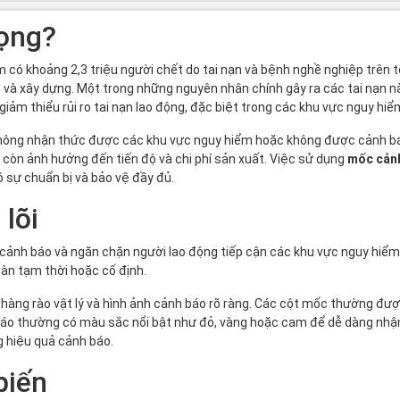
rọng?
 có khoảng 2,3 triệu người chết do tai nạn và bệnh nghề nghiệp trên t
và xây dựng. Một trong những nguyên nhân chính gây ra các tai nạn nà
giảm thiểu rủi ro tai nạn lao động, đặc biệt trong các khu vực nguy hi
 không nhận thức được các khu vực nguy hiểm hoặc không được cảnh bá
còn ảnh hưởng đến tiến độ và chi phí sản xuất. Việc sử dụng
mốc cản
 sự chuẩn bị và bảo vệ đầy đủ.
 lõi
 cảnh báo và ngăn chặn người lao động tiếp cận các khu vực nguy hiểm 
àn tạm thời hoặc cố định.
hàng rào vật lý và hình ảnh cảnh báo rõ ràng. Các cột mốc thường đượ
áo thường có màu sắc nổi bật như đỏ, vàng hoặc cam để dễ dàng nhận b
 hiệu quả cảnh báo.
biến