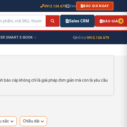
0912.124.679
Zalo
BÁO GIÁ NGAY
Sales CRM
BÁO GIÁ
0
ER SMART E-BOOK
0912.124.679
Hỗ trợ:
h báo cáp không chỉ là giải pháp đơn giản mà còn là yêu cầu
u sắc
Chiều dài