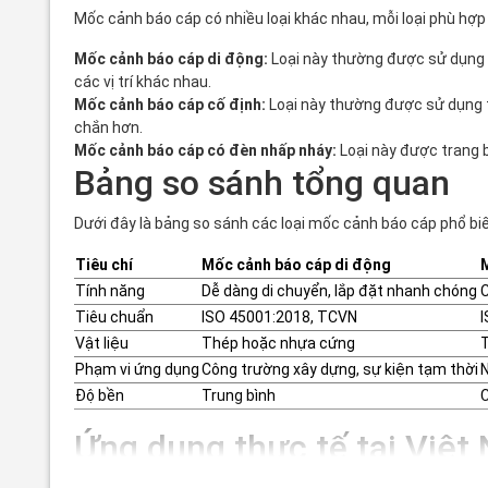
Mốc cảnh báo cáp có nhiều loại khác nhau, mỗi loại phù hợp 
Mốc cảnh báo cáp di động:
Loại này thường được sử dụng t
các vị trí khác nhau.
Mốc cảnh báo cáp cố định:
Loại này thường được sử dụng t
chắn hơn.
Mốc cảnh báo cáp có đèn nhấp nháy:
Loại này được trang 
Bảng so sánh tổng quan
Dưới đây là bảng so sánh các loại mốc cảnh báo cáp phổ biến
Tiêu chí
Mốc cảnh báo cáp di động
Tính năng
Dễ dàng di chuyển, lắp đặt nhanh chóng
C
Tiêu chuẩn
ISO 45001:2018, TCVN
I
Vật liệu
Thép hoặc nhựa cứng
Phạm vi ứng dụng
Công trường xây dựng, sự kiện tạm thời
N
Độ bền
Trung bình
Ứng dụng thực tế tại Việt
Tại Việt Nam, mốc cảnh báo cáp được ứng dụng rộng rãi tro