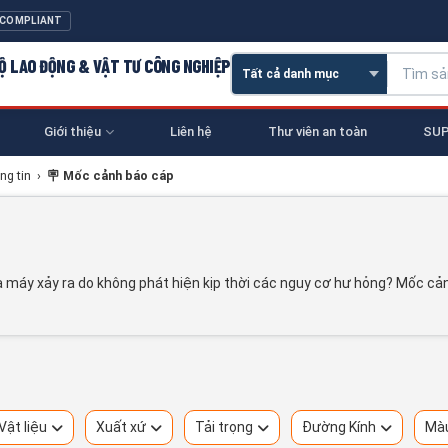
 COMPLIANT
 HỘ LAO ĐỘNG & VẬT TƯ CÔNG NGHIỆP
Giới thiệu
Liên hệ
Thư viên an toàn
SUP
ng tin
›
🪧 Mốc cảnh báo cáp
à máy xảy ra do không phát hiện kịp thời các nguy cơ hư hỏng? Mốc cản
Vật liệu
Xuất xứ
Tải trọng
Đường Kính
Mà