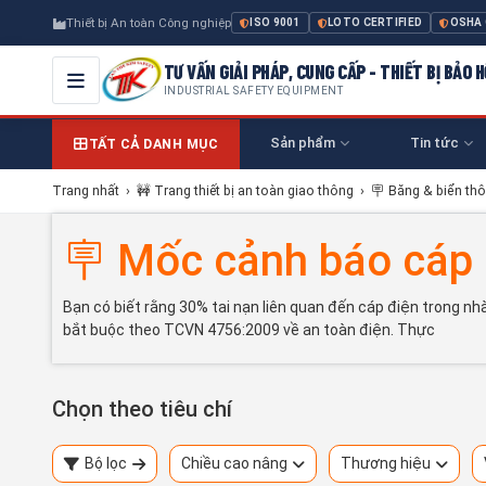
Thiết bị An toàn Công nghiệp
ISO 9001
LOTO CERTIFIED
OSHA
TƯ VẤN GIẢI PHÁP, CUNG CẤP - THIẾT BỊ BẢO
INDUSTRIAL SAFETY EQUIPMENT
Sản phẩm
Tin tức
TẤT CẢ DANH MỤC
Trang nhất
›
🚧 Trang thiết bị an toàn giao thông
›
🪧 Băng & biển thô
🪧 Mốc cảnh báo cáp
Bạn có biết rằng 30% tai nạn liên quan đến cáp điện trong nh
bắt buộc theo TCVN 4756:2009 về an toàn điện. Thực
Chọn theo tiêu chí
Bộ lọc
Chiều cao nâng
Thương hiệu