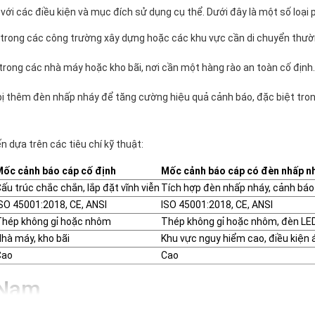
với các điều kiện và mục đích sử dụng cụ thể. Dưới đây là một số loại 
rong các công trường xây dựng hoặc các khu vực cần di chuyển thườn
rong các nhà máy hoặc kho bãi, nơi cần một hàng rào an toàn cố định.
bị thêm đèn nhấp nháy để tăng cường hiệu quả cảnh báo, đặc biệt tro
 dựa trên các tiêu chí kỹ thuật:
Mốc cảnh báo cáp cố định
Mốc cảnh báo cáp có đèn nhấp n
ấu trúc chắc chắn, lắp đặt vĩnh viễn
Tích hợp đèn nhấp nháy, cảnh báo
SO 45001:2018, CE, ANSI
ISO 45001:2018, CE, ANSI
Thép không gỉ hoặc nhôm
Thép không gỉ hoặc nhôm, đèn LE
hà máy, kho bãi
Khu vực nguy hiểm cao, điều kiện
Cao
Cao
 Nam
ng nhiều ngành công nghiệp khác nhau. Dưới đây là một số ví dụ cụ thể