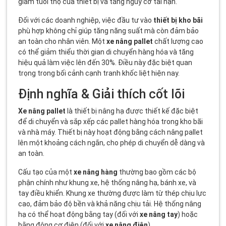
giảm tuổi thọ của thiết bị và tăng nguy cơ tai nạn.
Đối với các doanh nghiệp, việc đầu tư vào
thiết bị kho bãi
phù hợp không chỉ giúp tăng năng suất mà còn đảm bảo
an toàn cho nhân viên. Một
xe nâng pallet
chất lượng cao
có thể giảm thiểu thời gian di chuyển hàng hóa và tăng
hiệu quả làm việc lên đến 30%. Điều này đặc biệt quan
trọng trong bối cảnh cạnh tranh khốc liệt hiện nay.
Định nghĩa & Giải thích cốt lõi
Xe nâng pallet
là thiết bị nâng hạ được thiết kế đặc biệt
để di chuyển và sắp xếp các pallet hàng hóa trong kho bãi
và nhà máy. Thiết bị này hoạt động bằng cách nâng pallet
lên một khoảng cách ngắn, cho phép di chuyển dễ dàng và
an toàn.
Cấu tạo của một
xe nâng hàng
thường bao gồm các bộ
phận chính như khung xe, hệ thống nâng hạ, bánh xe, và
tay điều khiển. Khung xe thường được làm từ thép chịu lực
cao, đảm bảo độ bền và khả năng chịu tải. Hệ thống nâng
hạ có thể hoạt động bằng tay (đối với
xe nâng tay
) hoặc
bằng động cơ điện (đối với
xe nâng điện
).