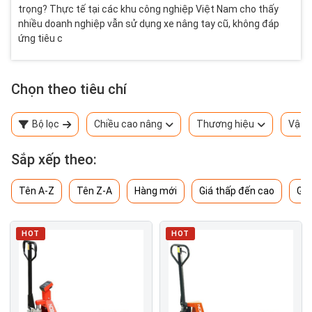
trọng? Thực tế tại các khu công nghiệp Việt Nam cho thấy
nhiều doanh nghiệp vẫn sử dụng xe nâng tay cũ, không đáp
ứng tiêu c
Chọn theo tiêu chí
Bộ lọc
Chiều cao nâng
Thương hiệu
Vật l
Sắp xếp theo:
Tên A-Z
Tên Z-A
Hàng mới
Giá thấp đến cao
Giá
HOT
HOT