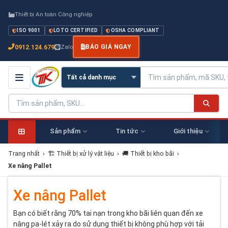
Thiết bị An toàn Công nghiệp
ISO 9001
LOTO CERTIFIED
OSHA COMPLIANT
0912.124.679
Zalo
BÁO GIÁ NGAY
Sản phẩm
Tin tức
Giới thiệu
Trang nhất
›
🏗 Thiết bị xử lý vật liệu
›
🚚 Thiết bị kho bãi
›
Xe nâng Pallet
Xe nâng Pallet
Bạn có biết rằng 70% tai nạn trong kho bãi liên quan đến xe
nâng pa-lét xảy ra do sử dụng thiết bị không phù hợp với tải