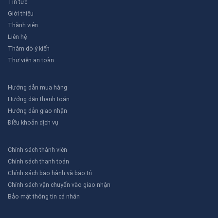
Tin tức
Độ bền
Trung bình
Cao
Rất cao
Giới thiệu
Giá thành
Thấp
Trung bình
Cao
Thành viên
Ứng dụng thực tế tại Việt Nam
Liên hệ
Thăm dò ý kiến
Tại Việt Nam,
xe nâng pallet
được sử dụng rộng rãi trong
Thư viên an toàn
nhiều ngành công nghiệp khác nhau. Dưới đây là một số ví
dụ cụ thể:
Hướng dẫn mua hàng
Ngành thực phẩm và đồ uống:
Trong các kho bãi của các
Hướng dẫn thanh toán
nhà máy sản xuất thực phẩm,
xe nâng hàng
được sử dụng
Hướng dẫn giao nhận
để di chuyển các pallet hàng hóa từ khu vực sản xuất đến
Điều khoản dịch vụ
khu vực lưu trữ. Ví dụ, tại nhà máy bia Heineken ở TP. Hồ Chí
Minh,
xe nâng điện
được sử dụng để di chuyển các pallet
bia một cách nhanh chóng và an toàn.
Chính sách thành viên
Ngành logistics và vận tải:
Các công ty logistics lớn như
Chính sách thanh toán
DHL và FedEx sử dụng
xe nâng pallet
để sắp xếp và di
Chính sách bảo hành và bảo trì
chuyển các kiện hàng trong kho bãi. Điều này giúp tăng
Chính sách vận chuyển vào giao nhận
hiệu quả làm việc và giảm thiểu thời gian chờ đợi.
Ngành sản xuất:
Trong các nhà máy sản xuất,
xe nâng
Bảo mật thông tin cá nhân
hàng
được sử dụng để di chuyển các linh kiện và sản
phẩm thành phẩm. Ví dụ, tại nhà máy sản xuất ô tô Toyota