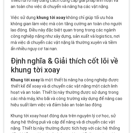
thiểu rủi ro này bằng cách cung cấp giải pháp linh hoạt và
an toàn cho việc di chuyển và nâng hạ các vật nặng.
Việc sử dụng
khung tời xoay
không chỉ giúp tối ưu hóa
không gian làm việc mà còn tăng cường an toàn cho người
lao động. Điều này đặc biệt quan trọng trong các ngành
công nghiệp nặng như xây dựng, sản xuất và logistics, nơi
mà việc di chuyển các vật nặng là thường xuyên và tiềm
ẩn nhiều nguy cơ tai nạn.
Định nghĩa & Giải thích cốt lõi về
khung tời xoay
Khung tời xoay
là một thiết bị nâng hạ công nghiệp được
thiết kế để xoay và di chuyển các vật nặng một cách linh
hoạt và an toàn. Thiết bị này thường được sử dụng trong
các nhà máy, kho bãi và công trường xây dựng để nâng cao
hiệu suất làm việc và đảm bảo an toàn lao động.
Khung tời xoay hoạt động dựa trên nguyên lý cơ học, sử
dụng hệ thống puli và cáp để nâng và di chuyển các vật
nặng. Thiết bị này thường được tích hợp với các hệ thống