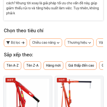
cách? Khung tời xoay là giải pháp tối ưu cho vấn đề này, giúp
giảm thiểu rủi ro và tăng hiệu suất làm việc. Tuy nhiên, không
phải k
Chọn theo tiêu chí
Bộ lọc
Chiều cao nâng
Thương hiệu
Vật l
Sắp xếp theo:
Tên A-Z
Tên Z-A
Hàng mới
Giá thấp đến cao
Giá
HOT
HOT