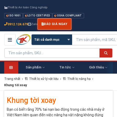
Thiết bị An toàn Công nghiệp
ISO 9001
LOTO CERTIFIED
OSHA COMPLIANT
0912.124.679
Zalo
BÁO GIÁ NGAY
Sản phẩm
Tin tức
Giới thiệu
Trang nhất
›
🏗 Thiết bị xử lý vật liệu
›
🏗 Thiết bị nâng hạ
›
Khung tời xoay
Khung tời xoay
Bạn có biết rằng 70% tai nạn lao động trong các nhà máy ở
Việt Nam liên quan đến việc nâng hạ vật nặng không đúng