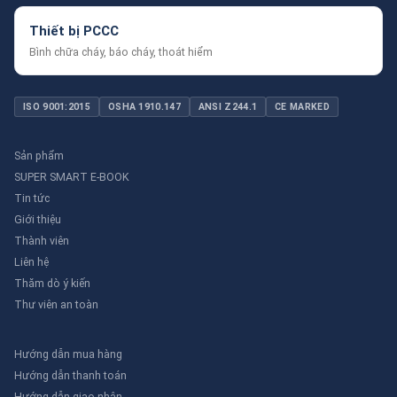
Vật liệu
Nhựa
Kim loại
Kim loại từ tính
Thiết bị PCCC
Trung
Độ bền
Cao
Cao
Bình chữa cháy, báo cháy, thoát hiểm
bình
Khả năng chịu
điều kiện khắc
Thấp
Cao
Cao
ISO 9001:2015
OSHA 1910.147
ANSI Z244.1
CE MARKED
nghiệt
Dễ dàng
Có
Không
Có
gắn/tháo rời
Sản phẩm
Môi trường
SUPER SMART E-BOOK
Mũ bảo
Thiết bị bảo hộ cá
Ứng dụng phổ
công
Tin tức
hộ, áo
nhân cần thay đổi
biến
nghiệp
Giới thiệu
bảo hộ
thường xuyên
nặng
Thành viên
Liên hệ
Ứng dụng thực tế của đinh phản
Thăm dò ý kiến
quang tại Việt Nam
Thư viên an toàn
Đinh phản quang được sử dụng rộng rãi trong nhiều ngành
công nghiệp tại Việt Nam. Dưới đây là một số ví dụ cụ thể:
Hướng dẫn mua hàng
Hướng dẫn thanh toán
Ngành xây dựng:
Trong các công trường xây dựng, đinh
phản quang được gắn trên mũ bảo hộ và áo bảo hộ để tăng
Hướng dẫn giao nhận