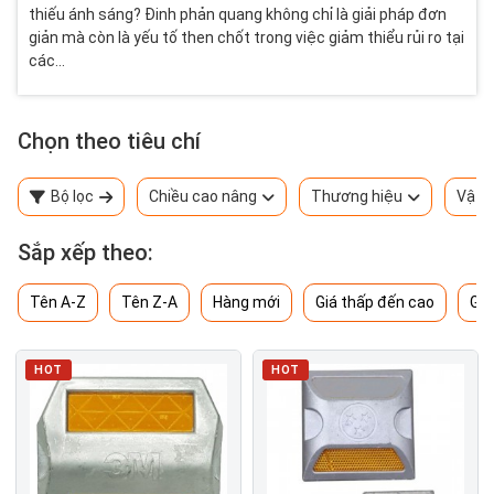
thiếu ánh sáng? Đinh phản quang không chỉ là giải pháp đơn
giản mà còn là yếu tố then chốt trong việc giảm thiểu rủi ro tại
các...
Chọn theo tiêu chí
Bộ lọc
Chiều cao nâng
Thương hiệu
Vật l
Sắp xếp theo:
Tên A-Z
Tên Z-A
Hàng mới
Giá thấp đến cao
Giá
HOT
HOT