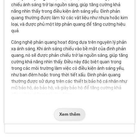
chiếu ánh sáng trở lại nguồn sáng, giúp tăng cường khả
năng nhìn thấy trong điều kiện ánh sáng yếu. Đinh phản
quang thường được làm từ các vật liệu như nhựa hoặc kim
loại, và được phủ một lớp phản quang để tăng cường hiệu
quả.
Công nghệ phản quang hoạt động dựa trên nguyên lý phản
xạ ánh sáng. Khi ánh sáng chiếu vào bề mặt của đinh phản
quang, nó sẽ được phản chiếu trở lại nguồn sáng, giúp tăng
cường khả năng nhìn thấy. Điều này đặc biệt quan trọng
trong các môi trường làm việc có điều kiện ánh sáng yếu,
như ban đêm hoặc trong thời tiết xấu. Đinh phản quang
thường được sử dụng trên các thiết bị bảo hộ cá nhân như
mũ bảo hộ, áo bảo hộ, và giày bảo hộ để tăng cường khả
năng nhận diện người lao động.
Các loại đinh phản quang phổ
Xem thêm
biến
Đinh phản quang có nhiều loại khác nhau, mỗi loại có đặc
điểm và ứng dụng riêng biệt. Dưới đây là một số loại đinh