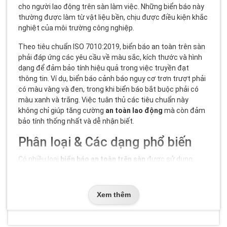
cho người lao động trên sàn làm việc. Những biển báo này
thường được làm từ vật liệu bền, chịu được điều kiện khắc
nghiệt của môi trường công nghiệp.
Theo tiêu chuẩn ISO 7010:2019, biển báo an toàn trên sàn
phải đáp ứng các yêu cầu về màu sắc, kích thước và hình
dạng để đảm bảo tính hiệu quả trong việc truyền đạt
thông tin. Ví dụ, biển báo cảnh báo nguy cơ trơn trượt phải
có màu vàng và đen, trong khi biển báo bắt buộc phải có
màu xanh và trắng. Việc tuân thủ các tiêu chuẩn này
không chỉ giúp tăng cường
an toàn lao động
mà còn đảm
bảo tính thống nhất và dễ nhận biết.
Phân loại & Các dạng phổ biến
Có nhiều loại
biển báo an toàn trên sàn
được sử dụng
trong các môi trường công nghiệp khác nhau. Dưới đây là
một số loại phổ biến:
Xem thêm
Biển báo cảnh báo
: Cảnh báo về các nguy cơ tiềm ẩn như
trơn trượt, vật cản, hoặc khu vực nguy hiểm. Ví dụ: biển
báo cảnh báo trơn trượt thường được đặt ở những nơi có