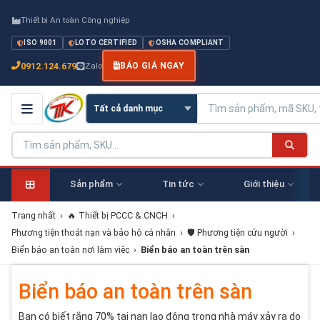
Thiết bị An toàn Công nghiệp
ISO 9001
LOTO CERTIFIED
OSHA COMPLIANT
0912.124.679
Zalo
BÁO GIÁ NGAY
Sản phẩm
Tin tức
Giới thiệu
Trang nhất
›
🔥 Thiết bị PCCC & CNCH
›
Phương tiện thoát nạn và bảo hộ cá nhân
›
🛡️ Phương tiện cứu người
›
Biển báo an toàn nơi làm việc
›
Biển báo an toàn trên sàn
Biển báo an toàn trên sàn
Bạn có biết rằng 70% tai nạn lao động trong nhà máy xảy ra do