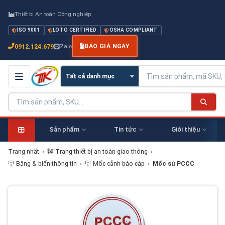
Thiết bị An toàn Công nghiệp
ISO 9001
LOTO CERTIFIED
OSHA COMPLIANT
0912.124.679
Zalo
BÁO GIÁ NGAY
Sản phẩm
Tin tức
Giới thiệu
Trang nhất
›
🚧 Trang thiết bị an toàn giao thông
›
🪧 Băng & biển thông tin
›
🪧 Mốc cảnh báo cáp
›
​​​​​​​​​​​​​​Mốc sứ PCCC