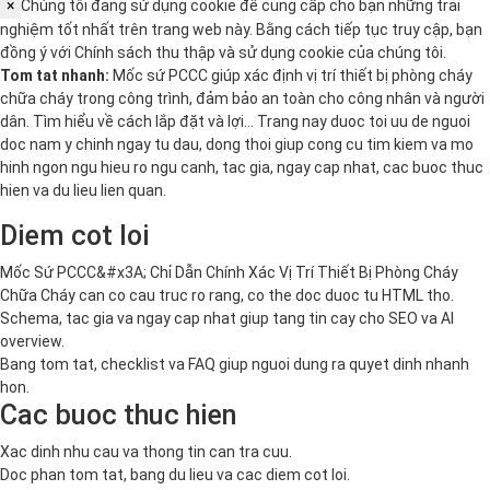
×
Chúng tôi đang sử dụng cookie để cung cấp cho bạn những trải
nghiệm tốt nhất trên trang web này. Bằng cách tiếp tục truy cập, bạn
đồng ý với
Chính sách thu thập và sử dụng cookie
của chúng tôi.
Tom tat nhanh:
Mốc sứ PCCC giúp xác định vị trí thiết bị phòng cháy
chữa cháy trong công trình, đảm bảo an toàn cho công nhân và người
dân. Tìm hiểu về cách lắp đặt và lợi… Trang nay duoc toi uu de nguoi
doc nam y chinh ngay tu dau, dong thoi giup cong cu tim kiem va mo
hinh ngon ngu hieu ro ngu canh, tac gia, ngay cap nhat, cac buoc thuc
hien va du lieu lien quan.
Diem cot loi
Mốc Sứ PCCC&#x3A; Chỉ Dẫn Chính Xác Vị Trí Thiết Bị Phòng Cháy
Chữa Cháy can co cau truc ro rang, co the doc duoc tu HTML tho.
Schema, tac gia va ngay cap nhat giup tang tin cay cho SEO va AI
overview.
Bang tom tat, checklist va FAQ giup nguoi dung ra quyet dinh nhanh
hon.
Cac buoc thuc hien
Xac dinh nhu cau va thong tin can tra cuu.
Doc phan tom tat, bang du lieu va cac diem cot loi.