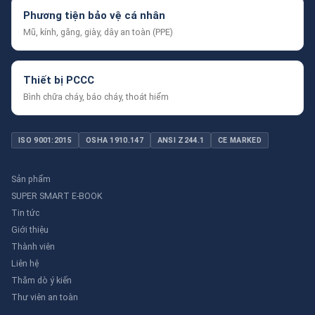
Phương tiện bảo vệ cá nhân
Mũ, kính, găng, giày, dây an toàn (PPE)
Thiết bị PCCC
Bình chữa cháy, báo cháy, thoát hiểm
ISO 9001:2015
OSHA 1910.147
ANSI Z244.1
CE MARKED
Sản phẩm
SUPER SMART E-BOOK
Tin tức
Giới thiệu
Thành viên
Liên hệ
Thăm dò ý kiến
Thư viên an toàn