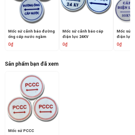
Mốc sứ cảnh báo đường
Mốc sứ cảnh báo cáp
Mốc sứ c
ống cấp nước ngầm
điện lực 24KV
điện lực 
0₫
0₫
0₫
Sản phẩm bạn đã xem
​​​​​​​​​​​​​​Mốc sứ PCCC