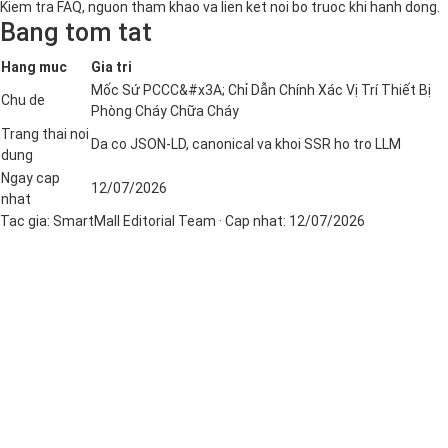
Kiem tra FAQ, nguon tham khao va lien ket noi bo truoc khi hanh dong.
Bang tom tat
Hang muc
Gia tri
Mốc Sứ PCCC&#x3A; Chỉ Dẫn Chính Xác Vị Trí Thiết Bị
Chu de
Phòng Cháy Chữa Cháy
Trang thai noi
Da co JSON-LD, canonical va khoi SSR ho tro LLM
dung
Ngay cap
12/07/2026
nhat
Tac gia:
SmartMall Editorial Team
· Cap nhat:
12/07/2026