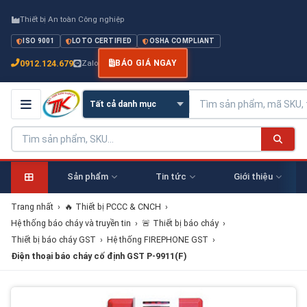
Thiết bị An toàn Công nghiệp
ISO 9001
LOTO CERTIFIED
OSHA COMPLIANT
0912.124.679
Zalo
BÁO GIÁ NGAY
Sản phẩm
Tin tức
Giới thiệu
Trang nhất
›
🔥 Thiết bị PCCC & CNCH
›
Hệ thống báo cháy và truyền tin
›
🚨 Thiết bị báo cháy
›
Thiết bị báo cháy GST
›
Hệ thống FIREPHONE GST
›
Điện thoại báo cháy cố định GST P-9911(F)