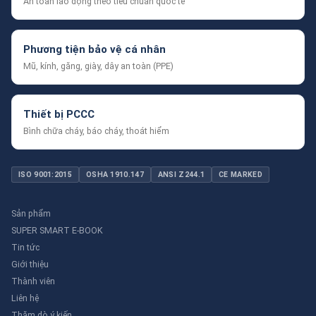
An toàn lao động theo tiêu chuẩn quốc tế
Phương tiện bảo vệ cá nhân
Mũ, kính, găng, giày, dây an toàn (PPE)
Thiết bị PCCC
Bình chữa cháy, báo cháy, thoát hiểm
ISO 9001:2015
OSHA 1910.147
ANSI Z244.1
CE MARKED
Sản phẩm
SUPER SMART E-BOOK
Tin tức
Giới thiệu
Thành viên
Liên hệ
Thăm dò ý kiến