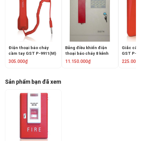
Điện thoại báo cháy
Bảng điều khiển điện
Giắc cắm
cầm tay GST P-9911(M)
thoại báo cháy 8 kênh
GST P-99
GST-FT8WN
305.000₫
11.150.000₫
225.000₫
Sản phẩm bạn đã xem