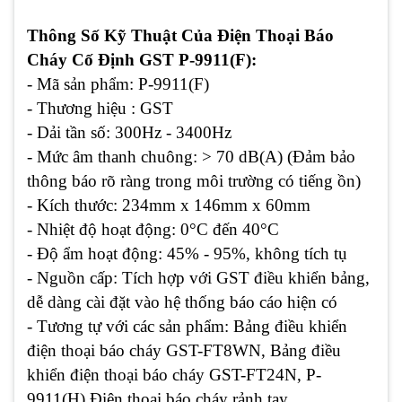
Thông Số Kỹ Thuật Của Điện Thoại Báo
Cháy Cố Định GST P-9911(F):
- Mã sản phẩm: P-9911(F)
- Thương hiệu : GST
- Dải tần số:
300Hz - 3400Hz
- Mức âm thanh chuông:
> 70 dB(A) (Đảm bảo
thông báo rõ ràng trong môi trường có tiếng ồn)
- Kích thước:
234mm x 146mm x 60mm
- Nhiệt độ hoạt động:
0°C đến 40°C
- Độ ẩm hoạt động:
45% - 95%, không tích tụ
- Nguồn cấp:
Tích hợp với GST điều khiển bảng,
dễ dàng cài đặt vào hệ thống báo cáo hiện có
- Tương tự với các sản phẩm: Bảng điều khiển
điện thoại báo cháy GST-FT8WN, Bảng điều
khiển điện thoại báo cháy GST-FT24N, P-
9911(H) Điện thoại báo cháy rảnh tay