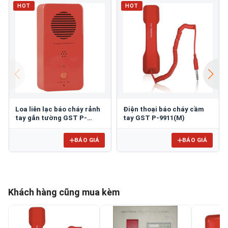
HOT
HOT
Loa liên lạc báo cháy rảnh
Điện thoại báo cháy cầm
tay gắn tường GST P-
tay GST P-9911(M)
9911(H)
BÁO GIÁ
BÁO GIÁ
Khách hàng cũng mua kèm