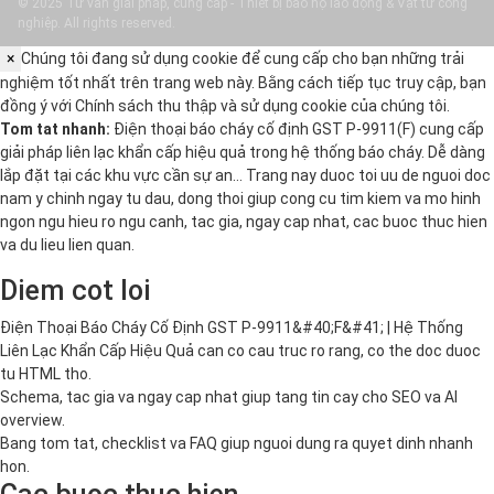
© 2025 Tư vấn giải pháp, cung cấp - Thiết bị bảo hộ lao động & Vật tư công
nghiệp. All rights reserved.
×
Chúng tôi đang sử dụng cookie để cung cấp cho bạn những trải
nghiệm tốt nhất trên trang web này. Bằng cách tiếp tục truy cập, bạn
đồng ý với
Chính sách thu thập và sử dụng cookie
của chúng tôi.
Tom tat nhanh:
Điện thoại báo cháy cố định GST P-9911(F) cung cấp
giải pháp liên lạc khẩn cấp hiệu quả trong hệ thống báo cháy. Dễ dàng
lắp đặt tại các khu vực cần sự an… Trang nay duoc toi uu de nguoi doc
nam y chinh ngay tu dau, dong thoi giup cong cu tim kiem va mo hinh
ngon ngu hieu ro ngu canh, tac gia, ngay cap nhat, cac buoc thuc hien
va du lieu lien quan.
Diem cot loi
Điện Thoại Báo Cháy Cố Định GST P-9911&#40;F&#41; | Hệ Thống
Liên Lạc Khẩn Cấp Hiệu Quả can co cau truc ro rang, co the doc duoc
tu HTML tho.
Schema, tac gia va ngay cap nhat giup tang tin cay cho SEO va AI
overview.
Bang tom tat, checklist va FAQ giup nguoi dung ra quyet dinh nhanh
hon.