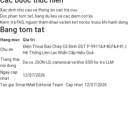
Cac buoc thuc hien
Xac dinh nhu cau va thong tin can tra cuu.
Doc phan tom tat, bang du lieu va cac diem cot loi.
Kiem tra FAQ, nguon tham khao va lien ket noi bo truoc khi hanh dong.
Bang tom tat
Hang muc
Gia tri
Điện Thoại Báo Cháy Cố Định GST P-9911&#40;F&#41; |
Chu de
Hệ Thống Liên Lạc Khẩn Cấp Hiệu Quả
Trang thai
Da co JSON-LD, canonical va khoi SSR ho tro LLM
noi dung
Ngay cap
12/07/2026
nhat
Tac gia:
SmartMall Editorial Team
· Cap nhat:
12/07/2026