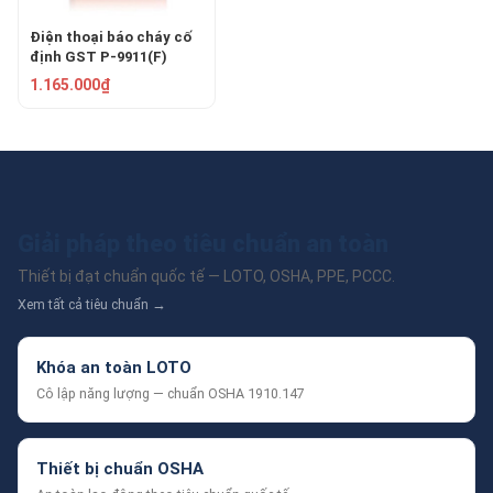
Điện thoại báo cháy cố
định GST P-9911(F)
1.165.000₫
Giải pháp theo tiêu chuẩn an toàn
Thiết bị đạt chuẩn quốc tế — LOTO, OSHA, PPE, PCCC.
Xem tất cả tiêu chuẩn →
Khóa an toàn LOTO
Cô lập năng lượng — chuẩn OSHA 1910.147
Thiết bị chuẩn OSHA