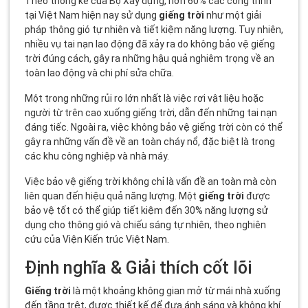
Theo thống kê của Bộ Xây dựng, hơn 60% các công trình
tại Việt Nam hiện nay sử dụng
giếng trời
như một giải
pháp thông gió tự nhiên và tiết kiệm năng lượng. Tuy nhiên,
nhiều vụ tai nạn lao động đã xảy ra do không bảo vệ giếng
trời đúng cách, gây ra những hậu quả nghiêm trọng về an
toàn lao động và chi phí sửa chữa.
Một trong những rủi ro lớn nhất là việc rơi vật liệu hoặc
người từ trên cao xuống giếng trời, dẫn đến những tai nạn
đáng tiếc. Ngoài ra, việc không bảo vệ giếng trời còn có thể
gây ra những vấn đề về an toàn cháy nổ, đặc biệt là trong
các khu công nghiệp và nhà máy.
Việc bảo vệ giếng trời không chỉ là vấn đề an toàn mà còn
liên quan đến hiệu quả năng lượng. Một
giếng trời
được
bảo vệ tốt có thể giúp tiết kiệm đến 30% năng lượng sử
dụng cho thông gió và chiếu sáng tự nhiên, theo nghiên
cứu của Viện Kiến trúc Việt Nam.
Định nghĩa & Giải thích cốt lõi
Giếng trời
là một khoảng không gian mở từ mái nhà xuống
đến tầng trệt, được thiết kế để đưa ánh sáng và không khí