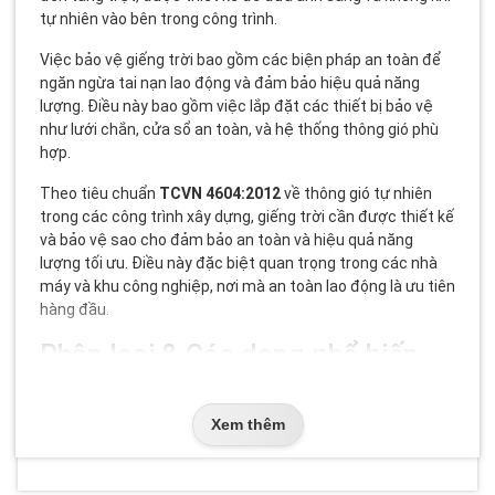
tự nhiên vào bên trong công trình.
Việc bảo vệ giếng trời bao gồm các biện pháp an toàn để
ngăn ngừa tai nạn lao động và đảm bảo hiệu quả năng
lượng. Điều này bao gồm việc lắp đặt các thiết bị bảo vệ
như lưới chắn, cửa sổ an toàn, và hệ thống thông gió phù
hợp.
Theo tiêu chuẩn
TCVN 4604:2012
về thông gió tự nhiên
trong các công trình xây dựng, giếng trời cần được thiết kế
và bảo vệ sao cho đảm bảo an toàn và hiệu quả năng
lượng tối ưu. Điều này đặc biệt quan trọng trong các nhà
máy và khu công nghiệp, nơi mà an toàn lao động là ưu tiên
hàng đầu.
Phân loại & Các dạng phổ biến
Có nhiều loại
giếng trời
và các biện pháp bảo vệ khác
nhau, tùy thuộc vào mục đích sử dụng và yêu cầu an toàn.
Xem thêm
Dưới đây là một số dạng phổ biến:
Giếng trời thông gió:
Được thiết kế chủ yếu để đưa không