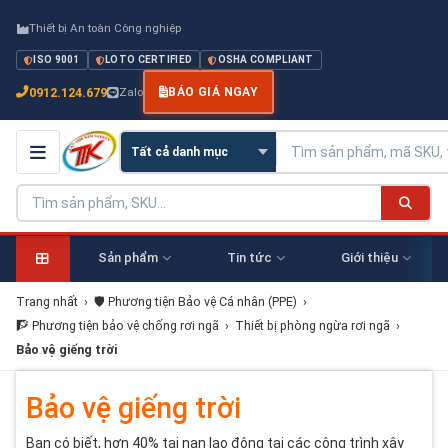
Thiết bị An toàn Công nghiệp
ISO 9001
LOTO CERTIFIED
OSHA COMPLIANT
0912.124.679
Zalo
BÁO GIÁ NGAY
Sản phẩm
Tin tức
Giới thiệu
Trang nhất
›
🛡️ Phương tiện Bảo vệ Cá nhân (PPE)
›
🧗 Phương tiện bảo vệ chống rơi ngã
›
Thiết bị phòng ngừa rơi ngã
›
Bảo vệ giếng trời
Bảo vệ giếng trời
Bạn có biết, hơn 40% tai nạn lao động tại các công trình xây