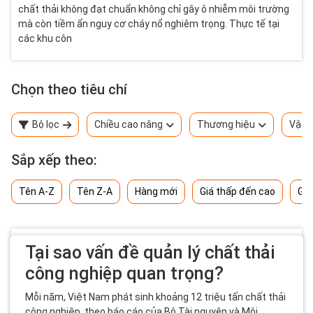
chất thải không đạt chuẩn không chỉ gây ô nhiễm môi trường
mà còn tiềm ẩn nguy cơ cháy nổ nghiêm trọng. Thực tế tại
các khu côn
Chọn theo tiêu chí
Bộ lọc
Chiều cao nâng
Thương hiệu
Vật l
Sắp xếp theo:
Tên A-Z
Tên Z-A
Hàng mới
Giá thấp đến cao
Giá
Tại sao vấn đề quản lý chất thải
công nghiệp quan trọng?
Mỗi năm, Việt Nam phát sinh khoảng 12 triệu tấn chất thải
công nghiệp, theo báo cáo của Bộ Tài nguyên và Môi