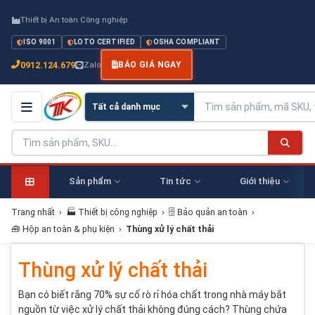
Thiết bị An toàn Công nghiệp
ISO 9001
LOTO CERTIFIED
OSHA COMPLIANT
0912.124.679
Zalo
BÁO GIÁ NGAY
Sản phẩm
Tin tức
Giới thiệu
Trang nhất
›
🏭 Thiết bị công nghiệp
›
🗄️ Bảo quản an toàn
›
🧰 Hộp an toàn & phụ kiện
›
Thùng xử lý chất thải
Thùng xử lý chất thải
Bạn có biết rằng 70% sự cố rò rỉ hóa chất trong nhà máy bắt
nguồn từ việc xử lý chất thải không đúng cách? Thùng chứa