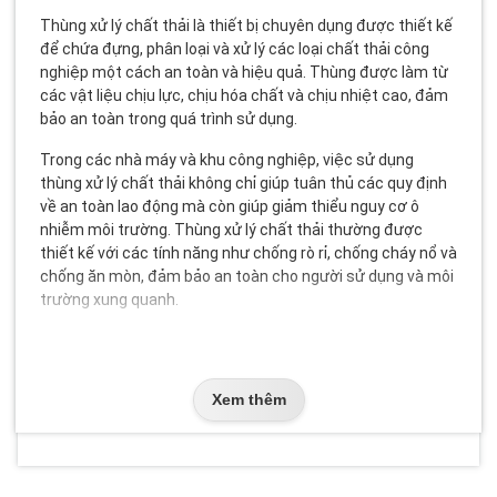
Thùng xử lý chất thải là thiết bị chuyên dụng được thiết kế
để chứa đựng, phân loại và xử lý các loại chất thải công
nghiệp một cách an toàn và hiệu quả. Thùng được làm từ
các vật liệu chịu lực, chịu hóa chất và chịu nhiệt cao, đảm
bảo an toàn trong quá trình sử dụng.
Trong các nhà máy và khu công nghiệp, việc sử dụng
thùng xử lý chất thải không chỉ giúp tuân thủ các quy định
về an toàn lao động mà còn giúp giảm thiểu nguy cơ ô
nhiễm môi trường. Thùng xử lý chất thải thường được
thiết kế với các tính năng như chống rò rỉ, chống cháy nổ và
chống ăn mòn, đảm bảo an toàn cho người sử dụng và môi
trường xung quanh.
Việc lựa chọn và sử dụng thùng xử lý chất thải phù hợp là
một phần quan trọng trong hệ thống quản lý an toàn lao
động theo tiêu chuẩn
ISO 45001:2018
và
TCVN
. Điều này
Xem thêm
không chỉ giúp tuân thủ các quy định pháp luật mà còn
đảm bảo an toàn cho người lao động và bảo vệ môi trường.
Phân loại thùng xử lý chất thải