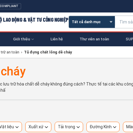
 COMPLIANT
 HỘ LAO ĐỘNG & VẬT TƯ CÔNG NGHIỆP
Giới thiệu
Liên hệ
Thư viên an toàn
SUP
u trữ an toàn
›
Tủ đựng chất lỏng dễ cháy
 cháy
ệc lưu trữ hóa chất dễ cháy không đúng cách? Thực tế tại các khu côn
chấ
Vật liệu
Xuất xứ
Tải trọng
Đường Kính
Mà