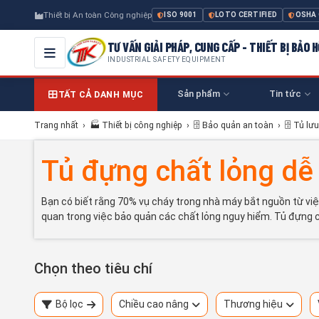
Thiết bị An toàn Công nghiệp
ISO 9001
LOTO CERTIFIED
OSHA
TƯ VẤN GIẢI PHÁP, CUNG CẤP - THIẾT BỊ BẢO
INDUSTRIAL SAFETY EQUIPMENT
Sản phẩm
Tin tức
TẤT CẢ DANH MỤC
Trang nhất
›
🏭 Thiết bị công nghiệp
›
🗄️ Bảo quản an toàn
›
🗄️ Tủ lư
Tủ đựng chất lỏng dễ
Bạn có biết rằng 70% vụ cháy trong nhà máy bắt nguồn từ vi
quan trong việc bảo quản các chất lỏng nguy hiểm. Tủ đựng 
Chọn theo tiêu chí
Bộ lọc
Chiều cao nâng
Thương hiệu