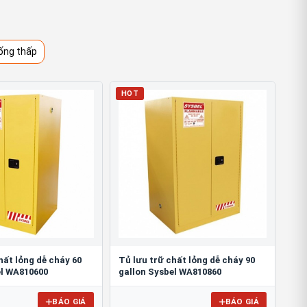
ống thấp
HOT
hất lỏng dễ cháy 60
Tủ lưu trữ chất lỏng dễ cháy 90
el WA810600
gallon Sysbel WA810860
BÁO GIÁ
BÁO GIÁ