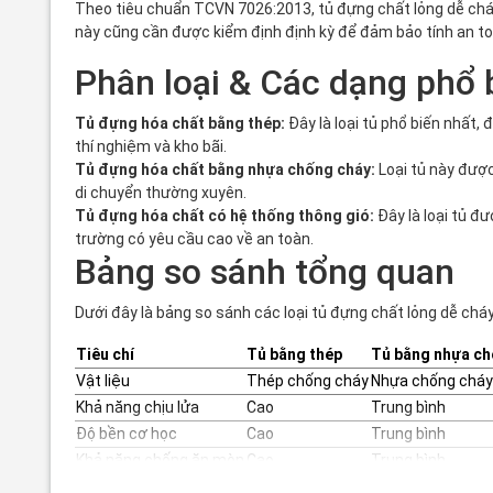
Theo tiêu chuẩn TCVN 7026:2013, tủ đựng chất lỏng dễ cháy
này cũng cần được kiểm định định kỳ để đảm bảo tính an toà
Phân loại & Các dạng phổ 
Tủ đựng hóa chất bằng thép:
Đây là loại tủ phổ biến nhất
thí nghiệm và kho bãi.
Tủ đựng hóa chất bằng nhựa chống cháy:
Loại tủ này đượ
di chuyển thường xuyên.
Tủ đựng hóa chất có hệ thống thông gió:
Đây là loại tủ đ
trường có yêu cầu cao về an toàn.
Bảng so sánh tổng quan
Dưới đây là bảng so sánh các loại tủ đựng chất lỏng dễ cháy
Tiêu chí
Tủ bằng thép
Tủ bằng nhựa ch
Vật liệu
Thép chống cháy
Nhựa chống cháy
Khả năng chịu lửa
Cao
Trung bình
Độ bền cơ học
Cao
Trung bình
Khả năng chống ăn mòn
Cao
Trung bình
Phạm vi ứng dụng
Nhà máy, kho bãi
Phòng thí nghiệ