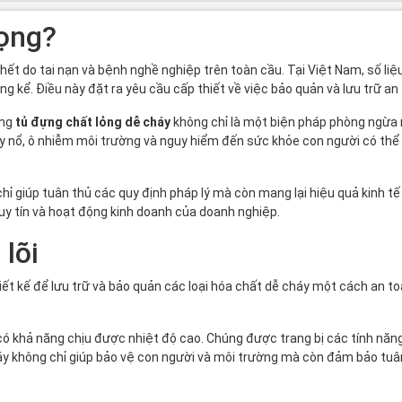
rọng?
ết do tai nạn và bệnh nghề nghiệp trên toàn cầu. Tại Việt Nam, số liệu
ng kể. Điều này đặt ra yêu cầu cấp thiết về việc bảo quản và lưu trữ a
ụng
tủ đựng chất lỏng dễ cháy
không chỉ là một biện pháp phòng ngừa 
 nổ, ô nhiễm môi trường và nguy hiểm đến sức khỏe con người có thể 
ỉ giúp tuân thủ các quy định pháp lý mà còn mang lại hiệu quả kinh tế l
y tín và hoạt động kinh doanh của doanh nghiệp.
 lõi
hiết kế để lưu trữ và bảo quản các loại hóa chất dễ cháy một cách an 
ó khả năng chịu được nhiệt độ cao. Chúng được trang bị các tính năng
áy không chỉ giúp bảo vệ con người và môi trường mà còn đảm bảo tuân