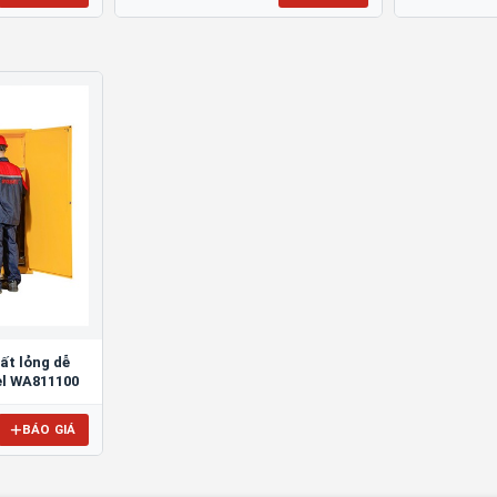
ất lỏng dễ
el WA811100
BÁO GIÁ