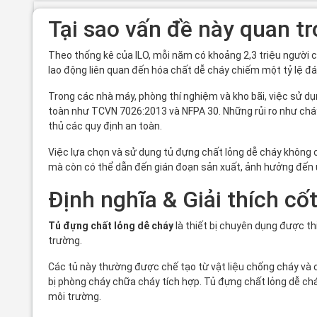
Tại sao vấn đề này quan t
Theo thống kê của ILO, mỗi năm có khoảng 2,3 triệu người ch
lao động liên quan đến hóa chất dễ cháy chiếm một tỷ lệ đá
Trong các nhà máy, phòng thí nghiệm và kho bãi, việc sử d
toàn như TCVN 7026:2013 và NFPA 30. Những rủi ro như cháy
thủ các quy định an toàn.
Việc lựa chọn và sử dụng tủ đựng chất lỏng dễ cháy không ch
mà còn có thể dẫn đến gián đoạn sản xuất, ảnh hưởng đến u
Định nghĩa & Giải thích cốt
Tủ đựng chất lỏng dễ cháy
là thiết bị chuyên dụng được t
trường.
Các tủ này thường được chế tạo từ vật liệu chống cháy và c
bị phòng cháy chữa cháy tích hợp. Tủ đựng chất lỏng dễ ch
môi trường.