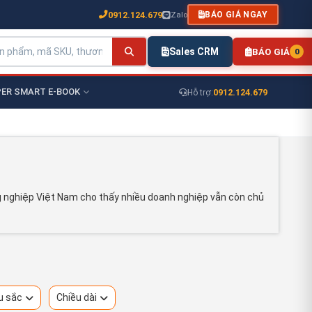
0912.124.679
Zalo
BÁO GIÁ NGAY
Sales CRM
BÁO GIÁ
0
ER SMART E-BOOK
0912.124.679
Hỗ trợ:
g nghiệp Việt Nam cho thấy nhiều doanh nghiệp vẫn còn chủ
u sắc
Chiều dài