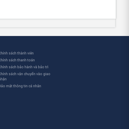
c tủ này được sử dụng để lưu trữ các loại hóa chất dễ cháy
t để đảm bảo an toàn cho nhân viên và môi trường.
 sản xuất thuốc. Ngoài ra, trong các khu công nghiệp và
Chính sách thành viên
n tử để lưu trữ các loại hóa chất dễ cháy. Điều này không
Chính sách thanh toán
Chính sách bảo hành và bảo trì
Chính sách vận chuyển vào giao
nhận
Bảo mật thông tin cá nhân