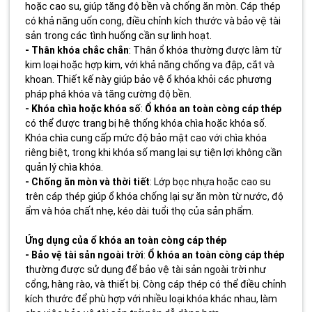
hoặc cao su, giúp tăng độ bền và chống ăn mòn. Cáp thép
có khả năng uốn cong, điều chỉnh kích thước và bảo vệ tài
sản trong các tình huống cần sự linh hoạt.
- Thân khóa chắc chắn
: Thân ổ khóa thường được làm từ
kim loại hoặc hợp kim, với khả năng chống va đập, cắt và
khoan. Thiết kế này giúp bảo vệ ổ khóa khỏi các phương
pháp phá khóa và tăng cường độ bền.
- Khóa chìa hoặc khóa số
:
Ổ khóa an toàn còng cáp thép
có thể được trang bị hệ thống khóa chìa hoặc khóa số.
Khóa chìa cung cấp mức độ bảo mật cao với chìa khóa
riêng biệt, trong khi khóa số mang lại sự tiện lợi không cần
quản lý chìa khóa.
- Chống ăn mòn và thời tiết
: Lớp bọc nhựa hoặc cao su
trên cáp thép giúp ổ khóa chống lại sự ăn mòn từ nước, độ
ẩm và hóa chất nhẹ, kéo dài tuổi thọ của sản phẩm.
Ứng dụng của ổ khóa an toàn còng cáp thép
- Bảo vệ tài sản ngoài trời
:
Ổ khóa an toàn còng cáp thép
thường được sử dụng để bảo vệ tài sản ngoài trời như
cổng, hàng rào, và thiết bị. Còng cáp thép có thể điều chỉnh
kích thước để phù hợp với nhiều loại khóa khác nhau, làm