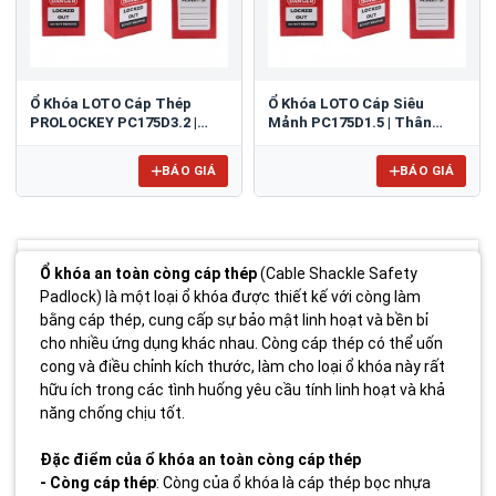
Ổ Khóa LOTO Cáp Thép
Ổ Khóa LOTO Cáp Siêu
PROLOCKEY PC175D3.2 |
Mảnh PC175D1.5 | Thân
Thân Nylon, Giữ Chìa, Linh
Nylon, 1.5mm, Khóa Lỗ Hẹp
Hoạt Cách Điện
BÁO GIÁ
BÁO GIÁ
Ổ khóa an toàn còng cáp thép
(Cable Shackle Safety
Padlock) là một loại ổ khóa được thiết kế với còng làm
bằng cáp thép, cung cấp sự bảo mật linh hoạt và bền bỉ
cho nhiều ứng dụng khác nhau. Còng cáp thép có thể uốn
cong và điều chỉnh kích thước, làm cho loại ổ khóa này rất
hữu ích trong các tình huống yêu cầu tính linh hoạt và khả
năng chống chịu tốt.
Đặc điểm của ổ khóa an toàn còng cáp thép
- Còng cáp thép
: Còng của ổ khóa là cáp thép bọc nhựa