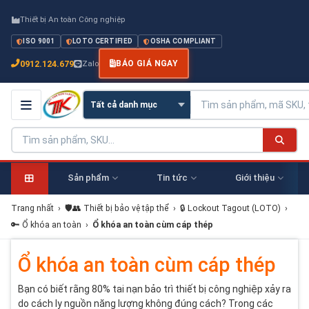
Thiết bị An toàn Công nghiệp
ISO 9001
LOTO CERTIFIED
OSHA COMPLIANT
0912.124.679
Zalo
BÁO GIÁ NGAY
Sản phẩm
Tin tức
Giới thiệu
Trang nhất
›
🛡️👥 Thiết bị bảo vệ tập thể
›
🔒 Lockout Tagout (LOTO)
›
🔑 Ổ khóa an toàn
›
Ổ khóa an toàn cùm cáp thép
Ổ khóa an toàn cùm cáp thép
Bạn có biết rằng 80% tai nạn bảo trì thiết bị công nghiệp xảy ra
do cách ly nguồn năng lượng không đúng cách? Trong các