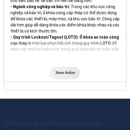
cho việc bảo vệ tài sản trở nên dễ dàng hơn.
- Ngành công nghiệp và bảo trì
: Trong các khu vực công
nghiệp và bảo trì, ổ khóa còng cáp thép có thể được dùng
để khóa các thiết bị, máy móc, và khu vực bảo trì. Còng cáp
dài hơn giúp dễ dàng khóa các điểm khóa khác nhau và các
thiết bị có kích thước lớn.
- Quy trình Lockout/Tagout (LOTO)
:
Ổ khóa an toàn còng
cáp thép
là một lựa chọn hữu ích trong quy trình
LOTO
để
khóa các thiết bị máy móc trong quá trình bảo trì hoặc sửa
chữa. Còng cáp thép giúp tiếp cận các điểm khóa khác
nhau và bảo vệ thiết bị hiệu quả.
- Bảo vệ tài sản cá nhân
: Được sử dụng để khóa các vật
Xem thêm
dụng cá nhân như xe đạp, tủ đồ và các khu vực cần bảo vệ,
ổ khóa còng cáp thép là một lựa chọn linh hoạt và hiệu quả.
Lợi ích của ổ khóa an toàn còng cáp thép
- Linh hoạt và dễ sử dụng
: Còng cáp thép có thể điều
chỉnh kích thước và uốn cong để phù hợp với nhiều loại
khóa khác nhau, cung cấp sự linh hoạt cao trong việc bảo
vệ tài sản.
Giải pháp theo tiêu chuẩn an toàn
- Khả năng chống ăn mòn tốt
: Lớp bọc nhựa hoặc cao su
trên cáp thép giúp bảo vệ khỏi sự ăn mòn và các yếu tố