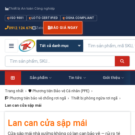
Thiết bị An toàn Công nghiệp
ISO 9001
LOTO CERTIFIED
OSHA COMPLIANT
0912.124.679
Zalo
BÁO GIÁ NGAY
Sản phẩm
Tin tức
Giới thiệu
Trang nhất
›
🛡️ Phương tiện Bảo vệ Cá nhân (PPE)
›
🧗 Phương tiện bảo vệ chống rơi ngã
›
Thiết bị phòng ngừa rơi ngã
›
Lan can cửa sập mái
Lan can cửa sập mái
Cửa sập mái nhà xưởng không có lan can bảo vệ — rủi ro té