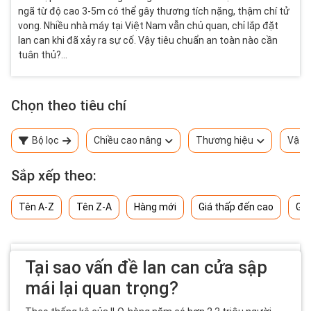
ngã từ độ cao 3-5m có thể gây thương tích nặng, thậm chí tử
vong. Nhiều nhà máy tại Việt Nam vẫn chủ quan, chỉ lắp đặt
lan can khi đã xảy ra sự cố. Vậy tiêu chuẩn an toàn nào cần
tuân thủ?...
Chọn theo tiêu chí
Bộ lọc
Chiều cao nâng
Thương hiệu
Vật l
Sắp xếp theo:
Tên A-Z
Tên Z-A
Hàng mới
Giá thấp đến cao
Giá
Tại sao vấn đề lan can cửa sập
mái lại quan trọng?