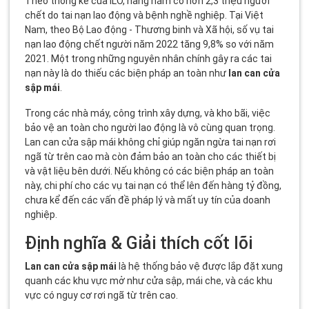
Theo thống kê của ILO, hàng năm có hơn 2,3 triệu người
chết do tai nạn lao động và bệnh nghề nghiệp. Tại Việt
Nam, theo Bộ Lao động - Thương binh và Xã hội, số vụ tai
nạn lao động chết người năm 2022 tăng 9,8% so với năm
2021. Một trong những nguyên nhân chính gây ra các tai
nạn này là do thiếu các biện pháp an toàn như
lan can cửa
sập mái
.
Trong các nhà máy, công trình xây dựng, và kho bãi, việc
bảo vệ an toàn cho người lao động là vô cùng quan trọng.
Lan can cửa sập mái không chỉ giúp ngăn ngừa tai nạn rơi
ngã từ trên cao mà còn đảm bảo an toàn cho các thiết bị
và vật liệu bên dưới. Nếu không có các biện pháp an toàn
này, chi phí cho các vụ tai nạn có thể lên đến hàng tỷ đồng,
chưa kể đến các vấn đề pháp lý và mất uy tín của doanh
nghiệp.
Định nghĩa & Giải thích cốt lõi
Lan can cửa sập mái
là hệ thống bảo vệ được lắp đặt xung
quanh các khu vực mở như cửa sập, mái che, và các khu
vực có nguy cơ rơi ngã từ trên cao.