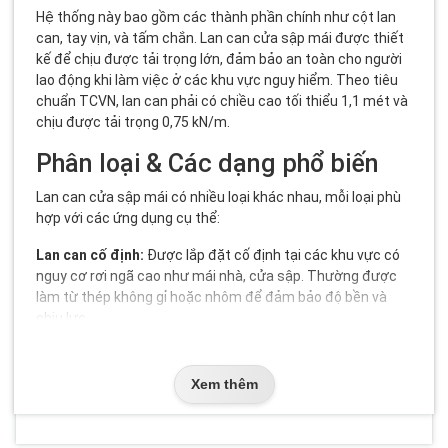
Hệ thống này bao gồm các thành phần chính như cột lan
can, tay vịn, và tấm chắn. Lan can cửa sập mái được thiết
kế để chịu được tải trọng lớn, đảm bảo an toàn cho người
lao động khi làm việc ở các khu vực nguy hiểm. Theo tiêu
chuẩn TCVN, lan can phải có chiều cao tối thiểu 1,1 mét và
chịu được tải trọng 0,75 kN/m.
Phân loại & Các dạng phổ biến
Lan can cửa sập mái có nhiều loại khác nhau, mỗi loại phù
hợp với các ứng dụng cụ thể:
Lan can cố định:
Được lắp đặt cố định tại các khu vực có
nguy cơ rơi ngã cao như mái nhà, cửa sập. Thường được
làm từ thép không gỉ hoặc nhôm để đảm bảo độ bền và
chịu lực.
Lan can di động:
Có thể di chuyển linh hoạt đến các vị trí
khác nhau trong nhà máy hoặc công trình. Thường được
sử dụng trong các công trình xây dựng tạm thời.
Xem thêm
Lan can gấp:
Có thể gấp lại khi không sử dụng, tiết kiệm
không gian. Thường được sử dụng trong các kho bãi hoặc
nhà máy có không gian hạn chế.