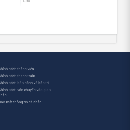
Cao
Khu vực rộng lớn
Cao
hể:
i trường và an toàn cho người lao động.
bảo an toàn và bảo vệ môi trường.
Chính sách thành viên
t lỏng như dầu ăn, nước sốt, đảm bảo vệ sinh an toàn
Chính sách thanh toán
Chính sách bảo hành và bảo trì
Chính sách vận chuyển vào giao
nhận
Bảo mật thông tin cá nhân