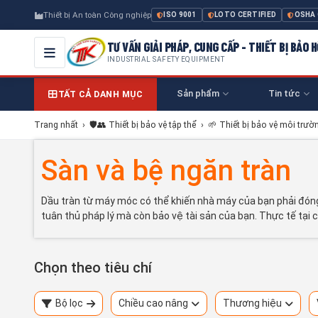
Thiết bị An toàn Công nghiệp
ISO 9001
LOTO CERTIFIED
OSHA
TƯ VẤN GIẢI PHÁP, CUNG CẤP - THIẾT BỊ BẢO
INDUSTRIAL SAFETY EQUIPMENT
Sản phẩm
Tin tức
TẤT CẢ DANH MỤC
Trang nhất
›
🛡️👥 Thiết bị bảo vệ tập thể
›
🌱 Thiết bị bảo vệ môi trườ
Sàn và bệ ngăn tràn
Dầu tràn từ máy móc có thể khiến nhà máy của bạn phải đóng c
tuân thủ pháp lý mà còn bảo vệ tài sản của bạn. Thực tế tại 
Chọn theo tiêu chí
Bộ lọc
Chiều cao nâng
Thương hiệu