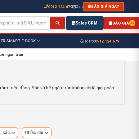
0912.124.679
Zalo
BÁO GIÁ NGAY
Sales CRM
BÁO GIÁ
0
ER SMART E-BOOK
0912.124.679
Hỗ trợ:
 bệ ngăn tràn
ăm triệu đồng. Sàn và bệ ngăn tràn không chỉ là giải pháp
u sắc
Chiều dài