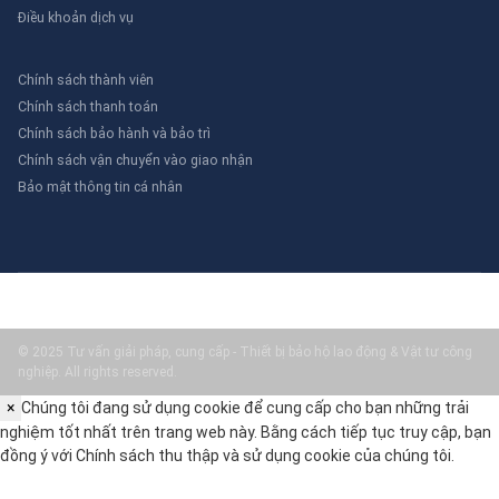
Điều khoản dịch vụ
ảnh hưởng đến kết quả thí nghiệm.
Trong các nhà máy và kho bãi, thảm chống tĩnh điện công
Chính sách thành viên
nghiệp được sử dụng để bảo vệ thiết bị và đảm bảo an
Chính sách thanh toán
toàn cho người lao động. Các nhà máy tại Khu Công nghiệp
Biên Hòa và Khu Công nghiệp Amata sử dụng thảm này để
Chính sách bảo hành và bảo trì
ngăn chặn các nguy cơ cháy nổ do tĩnh điện.
Chính sách vận chuyển vào giao nhận
Bảo mật thông tin cá nhân
Hướng dẫn lựa chọn & Sai lầm
cần tránh
Khi lựa chọn thảm chống tĩnh điện, cần lưu ý các yếu tố
sau:
Xác định môi trường sử dụng: nhà máy, phòng sạch, văn
© 2025 Tư vấn giải pháp, cung cấp - Thiết bị bảo hộ lao động & Vật tư công
phòng, v.v.
nghiệp. All rights reserved.
Chọn vật liệu phù hợp: cao su, vinyl, hoặc các vật liệu dẫn
×
Chúng tôi đang sử dụng cookie để cung cấp cho bạn những trải
điện khác.
Kiểm tra khả năng chịu tải trọng và chống mài mòn.
nghiệm tốt nhất trên trang web này. Bằng cách tiếp tục truy cập, bạn
Đảm bảo thảm đáp ứng các tiêu chuẩn an toàn và chất
đồng ý với
Chính sách thu thập và sử dụng cookie
của chúng tôi.
lượng.