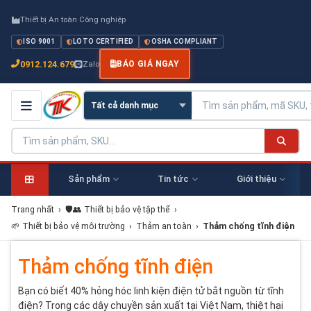
Thiết bị An toàn Công nghiệp
ISO 9001
LOTO CERTIFIED
OSHA COMPLIANT
0912.124.679
Zalo
BÁO GIÁ NGAY
Sản phẩm
Tin tức
Giới thiệu
Trang nhất
›
🛡️👥 Thiết bị bảo vệ tập thể
›
🌱 Thiết bị bảo vệ môi trường
›
Thảm an toàn
›
Thảm chống tĩnh điện
Thảm chống tĩnh điện
Bạn có biết 40% hỏng hóc linh kiện điện tử bắt nguồn từ tĩnh
điện? Trong các dây chuyền sản xuất tại Việt Nam, thiệt hại