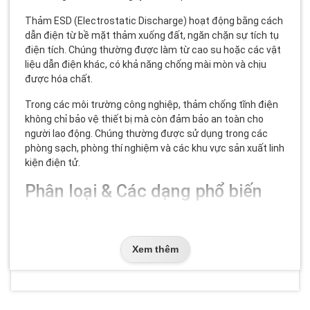
Thảm ESD (Electrostatic Discharge) hoạt động bằng cách
dẫn điện từ bề mặt thảm xuống đất, ngăn chặn sự tích tụ
điện tích. Chúng thường được làm từ cao su hoặc các vật
liệu dẫn điện khác, có khả năng chống mài mòn và chịu
được hóa chất.
Trong các môi trường công nghiệp, thảm chống tĩnh điện
không chỉ bảo vệ thiết bị mà còn đảm bảo an toàn cho
người lao động. Chúng thường được sử dụng trong các
phòng sạch, phòng thí nghiệm và các khu vực sản xuất linh
kiện điện tử.
Phân loại & Các dạng phổ biến
Có nhiều loại thảm chống tĩnh điện khác nhau, mỗi loại phù
hợp với các ứng dụng cụ thể:
Xem thêm
Thảm cao su chống tĩnh điện:
Thường được sử dụng
trong các nhà máy sản xuất linh kiện điện tử, có khả năng
chịu mài mòn cao và dẫn điện tốt.
Thảm vinyl chống tĩnh điện:
Phù hợp cho các phòng sạch