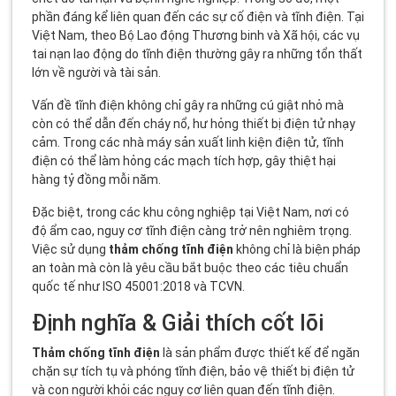
phần đáng kể liên quan đến các sự cố điện và tĩnh điện. Tại
Việt Nam, theo Bộ Lao động Thương binh và Xã hội, các vụ
tai nạn lao động do tĩnh điện thường gây ra những tổn thất
lớn về người và tài sản.
Vấn đề tĩnh điện không chỉ gây ra những cú giật nhỏ mà
còn có thể dẫn đến cháy nổ, hư hỏng thiết bị điện tử nhạy
cảm. Trong các nhà máy sản xuất linh kiện điện tử, tĩnh
điện có thể làm hỏng các mạch tích hợp, gây thiệt hại
hàng tỷ đồng mỗi năm.
Đặc biệt, trong các khu công nghiệp tại Việt Nam, nơi có
độ ẩm cao, nguy cơ tĩnh điện càng trở nên nghiêm trọng.
Việc sử dụng
thảm chống tĩnh điện
không chỉ là biện pháp
an toàn mà còn là yêu cầu bắt buộc theo các tiêu chuẩn
quốc tế như ISO 45001:2018 và TCVN.
Định nghĩa & Giải thích cốt lõi
Thảm chống tĩnh điện
là sản phẩm được thiết kế để ngăn
chặn sự tích tụ và phóng tĩnh điện, bảo vệ thiết bị điện tử
và con người khỏi các nguy cơ liên quan đến tĩnh điện.