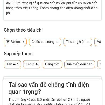
do ESD thường bị bỏ qua cho đến khi chi phí sửa chữa lên đến
hàng trăm triệu đồng. Thảm chống tĩnh điện không phải là chi
ph
Chọn theo tiêu chí
Bộ lọc
Chiều cao nâng
Thương hiệu
Vật l
Sắp xếp theo:
Tên A-Z
Tên Z-A
Hàng mới
Giá thấp đến cao
Giá
Tại sao vấn đề chống tĩnh điện
quan trọng?
Theo thống kê của ILO, mỗi năm có hơn 2,3 triệu người
chết do tai nạn và bệnh nghề nghiệp. Trong số đó, một