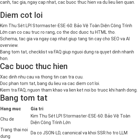
canh, tac gia, ngay cap nhat, cac buoc thuc hien va du lieu lien quan.
Diem cot loi
Kim Thu Sét LPI Stormaster-ESE-60: Bảo Vệ Toàn Diện Công Trình
Lớn can co cau truc ro rang, co the doc duoc tu HTML tho.
Schema, tac gia va ngay cap nhat giup tang tin cay cho SEO va AI
overview.
Bang tom tat, checklist va FAQ giup nguoi dung ra quyet dinh nhanh
hon.
Cac buoc thuc hien
Xac dinh nhu cau va thong tin can tra cuu.
Doc phan tom tat, bang du lieu va cac diem cot loi.
Kiem tra FAQ, nguon tham khao va lien ket noi bo truoc khi hanh dong.
Bang tom tat
Hang muc
Gia tri
Kim Thu Sét LPI Stormaster-ESE-60: Bảo Vệ Toàn
Chu de
Diện Công Trình Lớn
Trang thai noi
Da co JSON-LD, canonical va khoi SSR ho tro LLM
dung