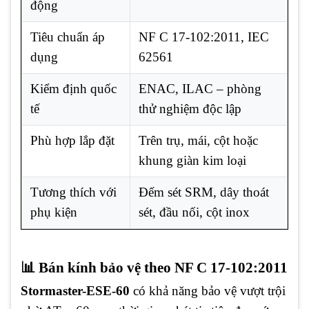
động
Tiêu chuẩn áp
NF C 17-102:2011, IEC
dụng
62561
Kiểm định quốc
ENAC, ILAC – phòng
tế
thử nghiệm độc lập
Phù hợp lắp đặt
Trên trụ, mái, cột hoặc
khung giàn kim loại
Tương thích với
Đếm sét SRM, dây thoát
phụ kiện
sét, đầu nối, cột inox
📊 Bán kính bảo vệ theo NF C 17-102:2011
Stormaster-ESE-60
có khả năng bảo vệ vượt trội