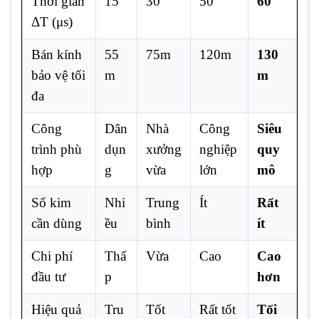
Thời gian
15
30
50
60
ΔT (μs)
Bán kính
55
75m
120m
130
bảo vệ tối
m
m
đa
Công
Dân
Nhà
Công
Siêu
trình phù
dụn
xưởng
nghiệp
quy
hợp
g
vừa
lớn
mô
Số kim
Nhi
Trung
Ít
Rất
cần dùng
ều
bình
ít
Chi phí
Thấ
Vừa
Cao
Cao
đầu tư
p
hơn
Hiệu quả
Tru
Tốt
Rất tốt
Tối