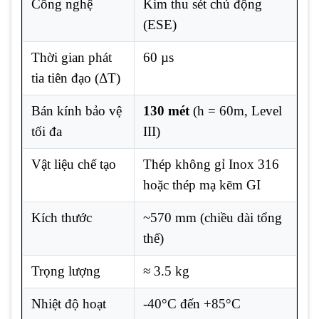
Công nghệ
Kim thu sét chủ động
(ESE)
Thời gian phát
60 µs
tia tiên đạo (ΔT)
Bán kính bảo vệ
130 mét
(h = 60m, Level
tối đa
III)
Vật liệu chế tạo
Thép không gỉ Inox 316
hoặc thép mạ kẽm GI
Kích thước
~570 mm (chiều dài tổng
thể)
Trọng lượng
≈ 3.5 kg
Nhiệt độ hoạt
-40°C đến +85°C