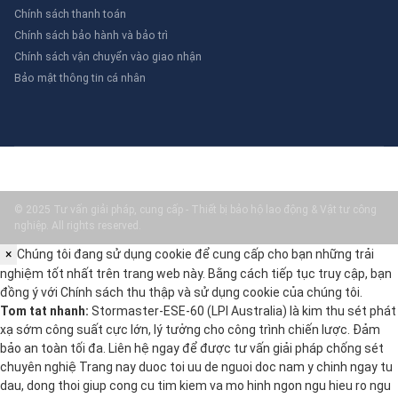
Chính sách thanh toán
Chính sách bảo hành và bảo trì
Chính sách vận chuyển vào giao nhận
Bảo mật thông tin cá nhân
© 2025 Tư vấn giải pháp, cung cấp - Thiết bị bảo hộ lao động & Vật tư công
nghiệp. All rights reserved.
×
Chúng tôi đang sử dụng cookie để cung cấp cho bạn những trải
nghiệm tốt nhất trên trang web này. Bằng cách tiếp tục truy cập, bạn
đồng ý với
Chính sách thu thập và sử dụng cookie
của chúng tôi.
Tom tat nhanh:
Stormaster-ESE-60 (LPI Australia) là kim thu sét phát
xạ sớm công suất cực lớn, lý tưởng cho công trình chiến lược. Đảm
bảo an toàn tối đa. Liên hệ ngay để được tư vấn giải pháp chống sét
chuyên nghiệ Trang nay duoc toi uu de nguoi doc nam y chinh ngay tu
dau, dong thoi giup cong cu tim kiem va mo hinh ngon ngu hieu ro ngu