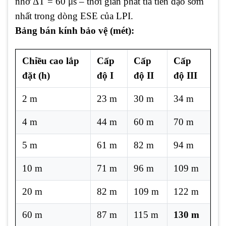
nhờ ΔT = 60 μs – thời gian phát tia tiên đạo sớm
nhất trong dòng ESE của LPI.
Bảng bán kính bảo vệ (mét):
Chiều cao lắp
Cấp
Cấp
Cấp
đặt (h)
độ I
độ II
độ III
2 m
23 m
30 m
34 m
4 m
44 m
60 m
70 m
5 m
61 m
82 m
94 m
10 m
71 m
96 m
109 m
20 m
82 m
109 m
122 m
60 m
87 m
115 m
130 m