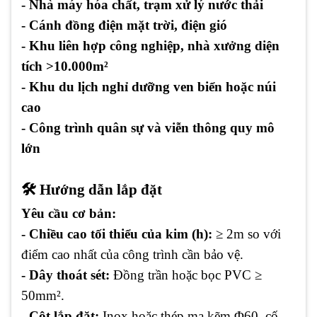
- Nhà máy hóa chất, trạm xử lý nước thải
- Cánh đồng điện mặt trời, điện gió
- Khu liên hợp công nghiệp, nhà xưởng diện
tích >10.000m²
- Khu du lịch nghỉ dưỡng ven biển hoặc núi
cao
- Công trình quân sự và viễn thông quy mô
lớn
🛠 Hướng dẫn lắp đặt
Yêu cầu cơ bản:
- Chiều cao tối thiểu của kim (h):
≥ 2m so với
điểm cao nhất của công trình cần bảo vệ.
- Dây thoát sét:
Đồng trần hoặc bọc PVC ≥
50mm².
- Cột lắp đặt:
Inox hoặc thép mạ kẽm Φ60, cố