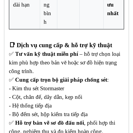
dài hạn
ng
ưu
bìn
nhất
h
📑 Dịch vụ cung cấp & hỗ trợ kỹ thuật
✅
Tư vấn kỹ thuật miễn phí
– hỗ trợ chọn loại
kim phù hợp theo bản vẽ hoặc sơ đồ hiện trạng
công trình.
✅
Cung cấp trọn bộ giải pháp chống sét
:
- Kim thu sét Stormaster
- Cột, chân đế, dây dẫn, kẹp nối
- Hệ thống tiếp địa
- Bộ đếm sét, hộp kiểm tra tiếp địa
✅
Hỗ trợ bản vẽ sơ đồ đấu nối
, phối hợp thi
công, nghiệm thu và đo kiểm hoàn công.