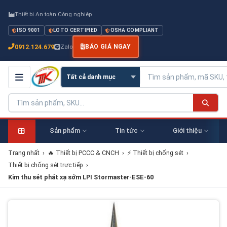
Thiết bị An toàn Công nghiệp
ISO 9001
LOTO CERTIFIED
OSHA COMPLIANT
0912.124.679
Zalo
BÁO GIÁ NGAY
Sản phẩm
Tin tức
Giới thiệu
Trang nhất
›
🔥 Thiết bị PCCC & CNCH
›
⚡ Thiết bị chống sét
›
Thiết bị chống sét trực tiếp
›
Kim thu sét phát xạ sớm LPI Stormaster-ESE-60