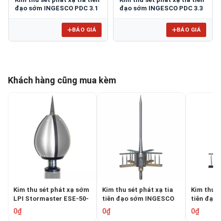
đạo sớm INGESCO PDC 3.1
đạo sớm INGESCO PDC 3.3
BÁO GIÁ
BÁO GIÁ
Khách hàng cũng mua kèm
Kim thu sét phát xạ sớm
Kim thu sét phát xạ tia
Kim thu s
LPI Stormaster ESE-50-
tiên đạo sớm INGESCO
tiên đạo
SS
PDC 5.3
PDC 6.3
0₫
0₫
0₫