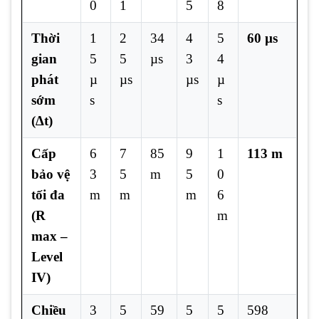
0
1
5
8
Thời
1
2
34
4
5
60 µs
gian
5
5
µs
3
4
phát
µ
µs
µs
µ
sớm
s
s
(∆t)
Cấp
6
7
85
9
1
113 m
bảo vệ
3
5
m
5
0
tối đa
m
m
m
6
(R
m
max –
Level
IV)
Chiều
3
5
59
5
5
598