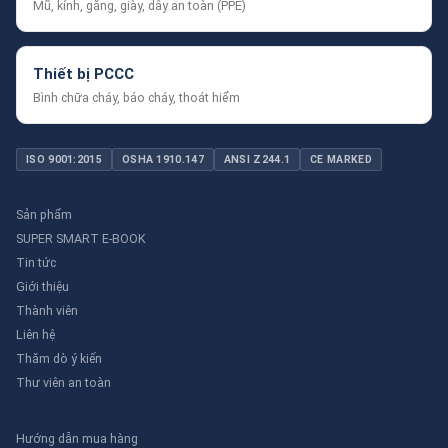
Mũ, kính, găng, giày, dây an toàn (PPE)
Thiết bị PCCC
Bình chữa cháy, báo cháy, thoát hiểm
ISO 9001:2015
OSHA 1910.147
ANSI Z244.1
CE MARKED
Sản phẩm
SUPER SMART E-BOOK
Tin tức
Giới thiệu
Thành viên
Liên hệ
Thăm dò ý kiến
Thư viên an toàn
Hướng dẫn mua hàng