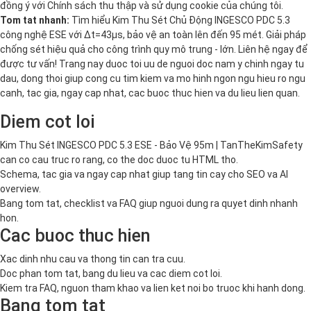
đồng ý với
Chính sách thu thập và sử dụng cookie
của chúng tôi.
Tom tat nhanh:
Tìm hiểu Kim Thu Sét Chủ Động INGESCO PDC 5.3
công nghệ ESE với Δt=43µs, bảo vệ an toàn lên đến 95 mét. Giải pháp
chống sét hiệu quả cho công trình quy mô trung - lớn. Liên hệ ngay để
được tư vấn! Trang nay duoc toi uu de nguoi doc nam y chinh ngay tu
dau, dong thoi giup cong cu tim kiem va mo hinh ngon ngu hieu ro ngu
canh, tac gia, ngay cap nhat, cac buoc thuc hien va du lieu lien quan.
Diem cot loi
Kim Thu Sét INGESCO PDC 5.3 ESE - Bảo Vệ 95m | TanTheKimSafety
can co cau truc ro rang, co the doc duoc tu HTML tho.
Schema, tac gia va ngay cap nhat giup tang tin cay cho SEO va AI
overview.
Bang tom tat, checklist va FAQ giup nguoi dung ra quyet dinh nhanh
hon.
Cac buoc thuc hien
Xac dinh nhu cau va thong tin can tra cuu.
Doc phan tom tat, bang du lieu va cac diem cot loi.
Kiem tra FAQ, nguon tham khao va lien ket noi bo truoc khi hanh dong.
Bang tom tat