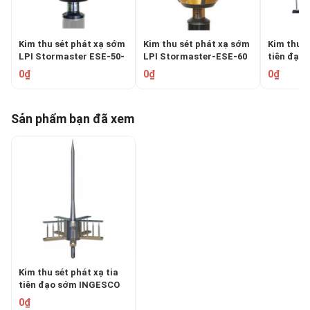
Kim thu sét phát xạ sớm
Kim thu sét phát xạ sớm
Kim thu s
LPI Stormaster ESE-50-
LPI Stormaster-ESE-60
tiên đạo
SS
PDC 6.3
0₫
0₫
0₫
Sản phẩm bạn đã xem
Kim thu sét phát xạ tia
tiên đạo sớm INGESCO
PDC 5.3
0₫