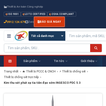
Thiết bị An toàn Công nghiệp
ISO 9001
LOTO CERTIFIED
OSHA COMPLIANT
0912.124.679
Zalo
BÁO GIÁ NGAY
Sản phẩm
Tin tức
Giới thiệu
Trang nhất
›
🔥 Thiết bị PCCC & CNCH
›
⚡ Thiết bị chống sét
›
Thiết bị chống sét trực tiếp
›
Kim thu sét phát xạ tia tiên đạo sớm INGESCO PDC 5.3