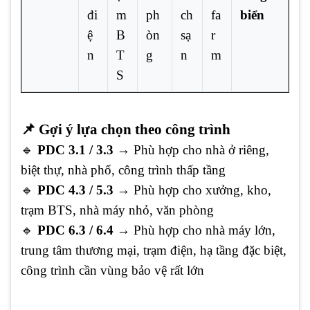
đi
m
ph
ch
fa
biển
ệ
B
òn
sạ
r
n
T
g
n
m
S
📌 Gợi ý lựa chọn theo công trình
🔹
PDC 3.1 / 3.3
→ Phù hợp cho nhà ở riêng,
biệt thự, nhà phố, công trình thấp tầng
🔹
PDC 4.3 / 5.3
→ Phù hợp cho xưởng, kho,
trạm BTS, nhà máy nhỏ, văn phòng
🔹
PDC 6.3 / 6.4
→ Phù hợp cho nhà máy lớn,
trung tâm thương mại, trạm điện, hạ tầng đặc biệt,
công trình cần vùng bảo vệ rất lớn