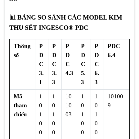
📊 BẢNG SO SÁNH CÁC MODEL KIM
THU SÉT INGESCO® PDC
Thông
P
P
P
P
P
PDC
số
D
D
D
D
D
6.4
C
C
C
C
C
3.
3.
4.3
5.
6.
1
3
3
3
Mã
1
1
10
1
1
10100
tham
0
0
10
0
0
9
chiếu
1
1
03
1
1
0
0
0
0
0
0
0
0