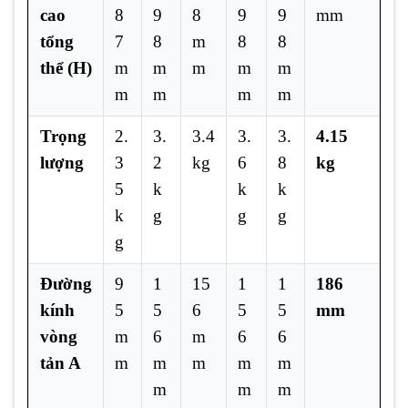
cao
8
9
8
9
9
mm
tổng
7
8
m
8
8
thể (H)
m
m
m
m
m
m
m
m
m
Trọng
2.
3.
3.4
3.
3.
4.15
lượng
3
2
kg
6
8
kg
5
k
k
k
k
g
g
g
g
Đường
9
1
15
1
1
186
kính
5
5
6
5
5
mm
vòng
m
6
m
6
6
tản A
m
m
m
m
m
m
m
m