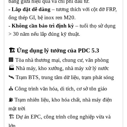
bằng giữa hiệu quả và chi phí đầu tư.
- Lắp đặt dễ dàng
– tương thích với cột đỡ FRP,
ống thép GI, bệ inox ren M20.
- Không cần bảo trì định kỳ
– tuổi thọ sử dụng
> 30 năm nếu lắp đúng kỹ thuật.
🏗 Ứng dụng lý tưởng của PDC 5.3
🏢 Tòa nhà thương mại, chung cư, văn phòng
🏭 Nhà máy, kho xưởng, nhà máy xử lý nước
🛰 Trạm BTS, trung tâm dữ liệu, trạm phát sóng
⛪ Công trình văn hóa, di tích, cơ sở tôn giáo
⛽ Trạm nhiên liệu, kho hóa chất, nhà máy điện
mặt trời
🏗 Dự án EPC, công trình công nghiệp vừa và
lớn