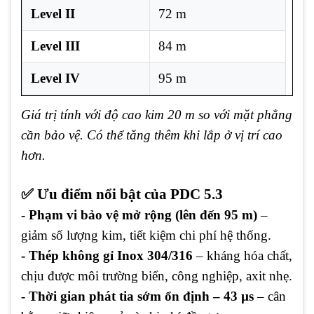
Level II
72 m
Level III
84 m
Level IV
95 m
Giá trị tính với độ cao kim 20 m so với mặt phẳng
cần bảo vệ. Có thể tăng thêm khi lắp ở vị trí cao
hơn.
✅ Ưu điểm nổi bật của PDC 5.3
- Phạm vi bảo vệ mở rộng (lên đến 95 m)
–
giảm số lượng kim, tiết kiệm chi phí hệ thống.
- Thép không gỉ Inox 304/316
– kháng hóa chất,
chịu được môi trường biển, công nghiệp, axit nhẹ.
- Thời gian phát tia sớm ổn định – 43 µs
– cân