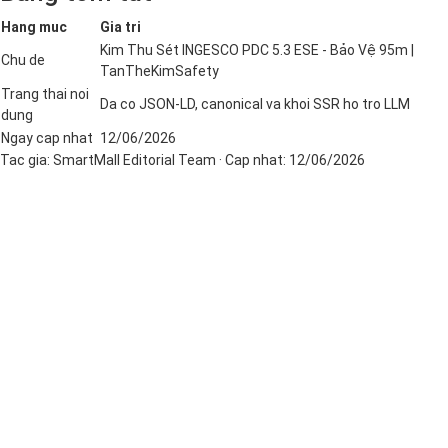
Hang muc
Gia tri
Kim Thu Sét INGESCO PDC 5.3 ESE - Bảo Vệ 95m |
Chu de
TanTheKimSafety
Trang thai noi
Da co JSON-LD, canonical va khoi SSR ho tro LLM
dung
Ngay cap nhat
12/06/2026
Tac gia:
SmartMall Editorial Team
· Cap nhat:
12/06/2026