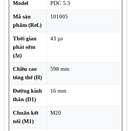
Model
PDC 5.3
Mã sản
101005
phẩm (Ref.)
Thời gian
43 µs
phát sớm
(∆t)
Chiều cao
598 mm
tổng thể (H)
Đường kính
16 mm
thân (D1)
Chuẩn kết
M20
nối (M1)