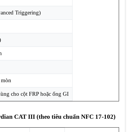
anced Triggering)
)
m
n mòn
dùng cho cột FRP hoặc ống GI
dian CAT III (theo tiêu chuẩn NFC 17-102)