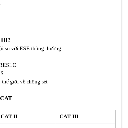
u
III?
ội so với ESE thông thường
P/RESLO
ZS
thế giới về chống sét
n CAT
CAT II
CAT III