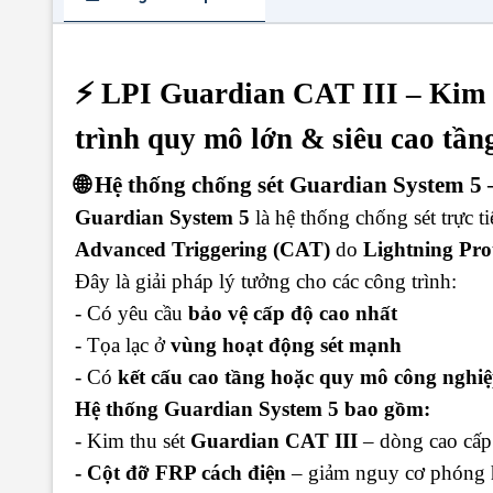
⚡ LPI Guardian CAT III – Kim 
trình quy mô lớn & siêu cao tần
🌐 Hệ thống chống sét Guardian System 5 
Guardian System 5
là hệ thống chống sét trực t
Advanced Triggering (CAT)
do
Lightning Prot
Đây là giải pháp lý tưởng cho các công trình:
- Có yêu cầu
bảo vệ cấp độ cao nhất
- Tọa lạc ở
vùng hoạt động sét mạnh
- Có
kết cấu cao tầng hoặc quy mô công nghi
Hệ thống Guardian System 5 bao gồm:
- Kim thu sét
Guardian CAT III
– dòng cao cấp 
- Cột đỡ FRP cách điện
– giảm nguy cơ phóng 