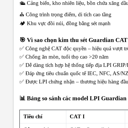
🛳 Cảng biển, kho nhiên liệu, bồn chứa xăng dầ
⛪ Công trình trọng điểm, di tích cao tầng
🏕 Khu vực đồi núi, đồng bằng sét mạnh
🎯 Vì sao chọn kim thu sét Guardian CAT 
✅ Công nghệ CAT độc quyền – hiệu quả vượt tr
✅
Chống ăn mòn, tuổi thọ cao >20 năm
✅
Dễ dàng tích hợp hệ thống tiếp địa LPI GRI
✅
Đáp ứng tiêu chuẩn quốc tế IEC, NFC, AS/N
✅ Được LPI chứng nhận – thương hiệu hàng đầu 
📊 Bảng so sánh các model LPI Guardia
Tiêu chí
CAT I