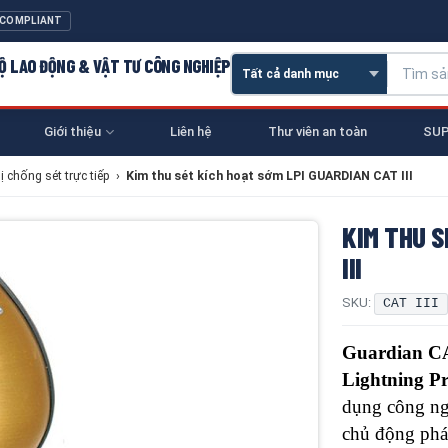
 COMPLIANT
 HỘ LAO ĐỘNG & VẬT TƯ CÔNG NGHIỆP
Giới thiệu
Liên hệ
Thư viên an toàn
SUP
ị chống sét trực tiếp
›
Kim thu sét kích hoạt sớm LPI GUARDIAN CAT III
KIM THU S
III
SKU:
CAT III
Guardian CA
Lightning Pr
dụng công n
chủ động phát