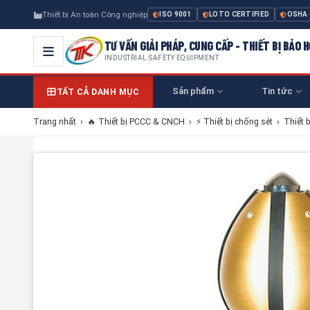
Thiết bị An toàn Công nghiệp
ISO 9001
LOTO CERTIFIED
OSHA
TƯ VẤN GIẢI PHÁP, CUNG CẤP - THIẾT BỊ BẢO
INDUSTRIAL SAFETY EQUIPMENT
Sản phẩm
Tin tức
TẤT CẢ DANH MỤC
Trang nhất
›
🔥 Thiết bị PCCC & CNCH
›
⚡ Thiết bị chống sét
›
Thiết b