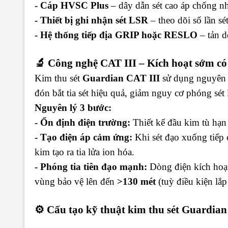
- Cáp HVSC Plus
– dây dẫn sét cao áp chống n
- Thiết bị ghi nhận sét LSR
– theo dõi số lần sé
- Hệ thống tiếp địa GRIP hoặc RESLO
– tản d
🔬 Công nghệ CAT III – Kích hoạt sớm có 
Kim thu sét
Guardian CAT III
sử dụng nguyên
đón bắt tia sét hiệu quả, giảm nguy cơ phóng sét 
Nguyên lý 3 bước:
- Ổn định điện trường:
Thiết kế đầu kim tù hạn 
- Tạo điện áp cảm ứng:
Khi sét đạo xuống tiếp 
kim tạo ra tia lửa ion hóa.
- Phóng tia tiên đạo mạnh:
Dòng điện kích hoạt 
vùng bảo vệ lên đến
>130 mét
(tuỳ điều kiện lắp 
⚙ Cấu tạo kỹ thuật kim thu sét Guardian