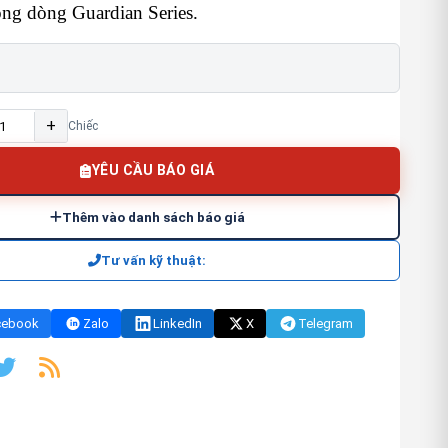
ong dòng Guardian Series.
+
Chiếc
YÊU CẦU BÁO GIÁ
Thêm vào danh sách báo giá
Tư vấn kỹ thuật:
cebook
Zalo
LinkedIn
X
Telegram