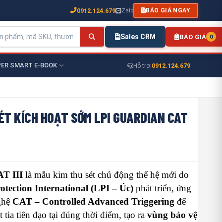
0912.124.679
Zalo
BÁO GIÁ NGAY
Sales CRM
BÁO GIÁ
0
ER SMART E-BOOK
0912.124.679
Hỗ trợ:
ÉT KÍCH HOẠT SỚM LPI GUARDIAN CAT
T III
là mẫu kim thu sét chủ động thế hệ mới do
otection International (LPI – Úc)
phát triển, ứng
ghệ
CAT – Controlled Advanced Triggering
để
 tia tiên đạo tại đúng thời điểm, tạo ra
vùng bảo vệ