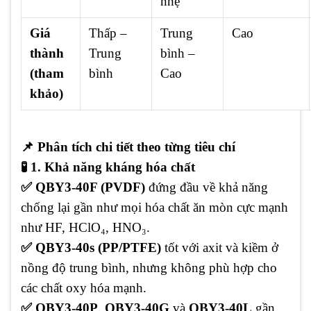
nhẹ
Giá
Thấp –
Trung
Cao
thành
Trung
bình –
(tham
bình
Cao
khảo)
📌 Phân tích chi tiết theo từng tiêu chí
🧪 1. Khả năng kháng hóa chất
✅ QBY3-40F (PVDF)
đứng đầu về khả năng
chống lại gần như mọi hóa chất ăn mòn cực mạnh
như HF, HClO₄, HNO₃.
✅ QBY3-40s (PP/PTFE)
tốt với axit và kiềm ở
nồng độ trung bình, nhưng không phù hợp cho
các chất oxy hóa mạnh.
✅ QBY3-40P
,
QBY3-40G
và
QBY3-40L
gần