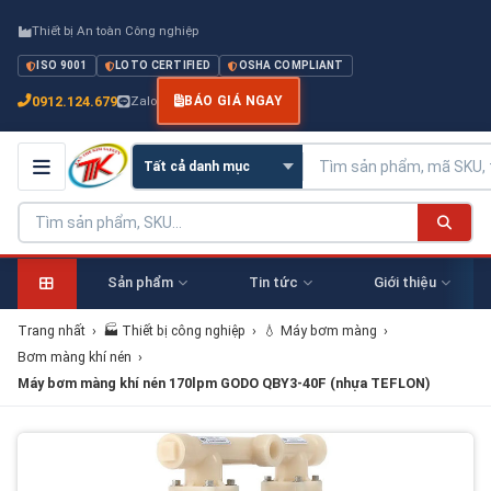
Thiết bị An toàn Công nghiệp
ISO 9001
LOTO CERTIFIED
OSHA COMPLIANT
0912.124.679
Zalo
BÁO GIÁ NGAY
Sản phẩm
Tin tức
Giới thiệu
Trang nhất
›
🏭 Thiết bị công nghiệp
›
💧 Máy bơm màng
›
Bơm màng khí nén
›
Máy bơm màng khí nén 170lpm GODO QBY3-40F (nhựa TEFLON)