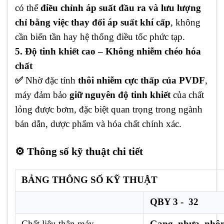
có thể
điều chỉnh áp suất đầu ra và lưu lượng
chỉ bằng việc thay đổi áp suất khí cấp
, không
cần biến tần hay hệ thống điều tốc phức tạp.
5. Độ tinh khiết cao – Không nhiễm chéo hóa
chất
✅
Nhờ đặc tính
thôi nhiễm cực thấp của PVDF
,
máy đảm bảo
giữ nguyên độ tinh khiết
của chất
lỏng được bơm, đặc biệt quan trọng trong ngành
bán dẫn, dược phẩm và hóa chất chính xác.
⚙️ Thông số kỹ thuật chi tiết
BẢNG THÔNG SỐ KỸ THUẬT
QBY 3 - 32
Chất liệu thân máy
Gang, nhựa, nhôm,