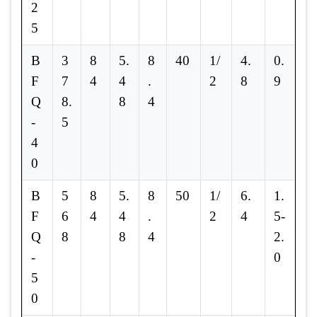
2
5
B
3
8
5.
8
40
1/
4.
0.
F
7
4
4
.
2
8
9
Q
8.
8
4
-
5
4
0
B
5
8
5.
8
50
1/
6.
1.
F
6
4
4
.
2
4
5-
Q
8
8
4
2.
-
0
5
0