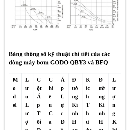
Bảng thông số kỹ thuật chi tiết của các
dòng máy bơm GODO QBY3 và BFQ
M
L
C
C
Á
Đ
K
Đ
L
o
ư
ột
hi
p
ườ
íc
ườ
ư
d
u
Á
ề
L
ng
h
ng
ợ
el
L
p
u
ự
Kí
T
Kí
n
ư
T
C
c
nh
h
nh
g
ợ
ối
a
Đ
H
ư
H
K