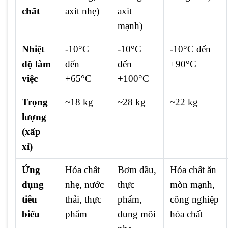
chất
axit nhẹ)
axit
mạnh)
Nhiệt
-10°C
-10°C
-10°C đến
độ làm
đến
đến
+90°C
việc
+65°C
+100°C
Trọng
~18 kg
~28 kg
~22 kg
lượng
(xấp
xỉ)
Ứng
Hóa chất
Bơm dầu,
Hóa chất ăn
dụng
nhẹ, nước
thực
mòn mạnh,
tiêu
thải, thực
phẩm,
công nghiệp
biểu
phẩm
dung môi
hóa chất