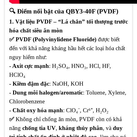
🔍 Điểm nổi bật của QBY3-40F (PVDF)
1. Vật liệu PVDF – “Lá chắn” tối thượng trước
hóa chất siêu ăn mòn
✅ PVDF (Polyvinylidene Fluoride)
được biết
đến với khả năng kháng hầu hết các loại hóa chất
nguy hiểm như:
- Axit cực mạnh
: H₂SO₄, HNO₃, HCl, HF,
HClO₄
- Kiềm đậm đặc
: NaOH, KOH
- Dung môi halogen/aromatic
: Toluene, Xylene,
Chlorobenzene
- Chất oxy hóa mạnh
: ClO₄⁻, Cr⁶⁺, H₂O₂
✅
Không chỉ chống ăn mòn, PVDF còn có khả
năng
chống tia UV
,
kháng thủy phân
, và
duy
trì tính chất ổn định ở nhiệt độ cao
, làm cho nó