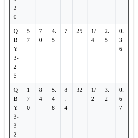
2
0
Q
5
7
4.
7
25
1/
2.
0.
B
7
0
5
4
5
3
Y
6
3-
2
5
Q
1
8
5.
8
32
1/
3.
0.
B
7
4
4
.
2
2
6
Y
0
8
4
7
3-
3
2