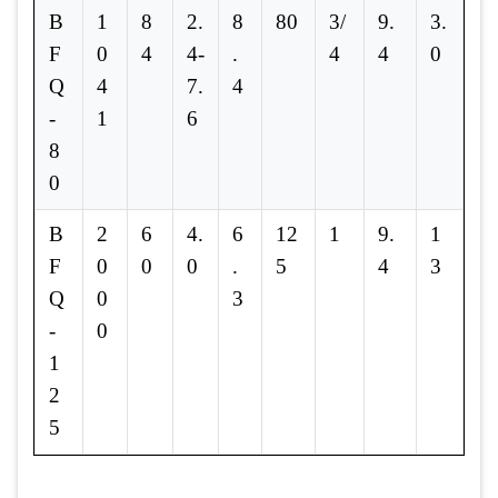
B
1
8
2.
8
80
3/
9.
3.
F
0
4
4-
.
4
4
0
Q
4
7.
4
-
1
6
8
0
B
2
6
4.
6
12
1
9.
1
F
0
0
0
.
5
4
3
Q
0
3
-
0
1
2
5