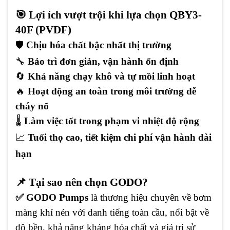
🎯 Lợi ích vượt trội khi lựa chọn QBY3-
40F (PVDF)
🛡️
Chịu hóa chất bậc nhất thị trường
🔧
Bảo trì đơn giản, vận hành ổn định
🔄
Khả năng chạy khô và tự mồi linh hoạt
🔥
Hoạt động an toàn trong môi trường dễ
cháy nổ
🌡️
Làm việc tốt trong phạm vi nhiệt độ rộng
📈
Tuổi thọ cao, tiết kiệm chi phí vận hành dài
hạn
📌 Tại sao nên chọn GODO?
✅ GODO Pumps
là thương hiệu chuyên về bơm
màng khí nén với danh tiếng toàn cầu, nổi bật về
độ bền, khả năng kháng hóa chất và giá trị sử