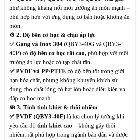
như không kháng nổi môi trường ăn mòn mạnh –
phù hợp hơn với ứng dụng cơ bản hoặc không ăn
mòn.
⚙️ 2. Độ bền cơ học & chịu áp lực
✅ Gang và Inox 304
(QBY3-40G và QBY3-
40P) có
độ bền cơ học rất cao
, phù hợp với môi
trường áp lực hoặc có tạp chất rắn.
✅ PVDF và PP/PTFE
có độ bền tốt trong giới
hạn hóa chất, nhưng không khuyến khích sử
dụng cho chất lỏng có hạt lớn hoặc điều kiện va
đập cơ học mạnh.
🧼 3. Tính tinh khiết & thôi nhiễm
✅ PVDF (QBY3-40F)
là lựa chọn lý tưởng khi
yêu cầu độ
tinh khiết cao
– không gây thôi
nhiễm, rất phù hợp trong ngành bán dẫn và dược