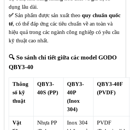
dụng lâu dài.
✅
Sản phẩm được sản xuất theo
quy chuẩn quốc
tế
, có thể đáp ứng các tiêu chuẩn về an toàn và
hiệu quả trong các ngành công nghiệp có yêu cầu
kỹ thuật cao nhất.
🔍 So sánh chi tiết giữa các model GODO
QBY3-40
Thông
QBY3-
QBY3-
QBY3-40F
số kỹ
40S (PP)
40P
(PVDF)
thuật
(Inox
304)
Vật
Nhựa PP
Inox 304
PVDF