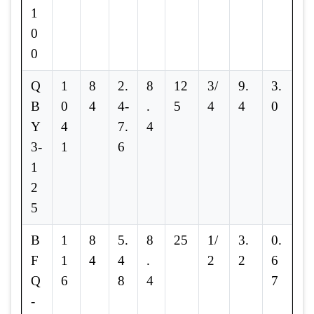
1
0
0
Q
1
8
2.
8
12
3/
9.
3.
B
0
4
4-
.
5
4
4
0
Y
4
7.
4
3-
1
6
1
2
5
B
1
8
5.
8
25
1/
3.
0.
F
1
4
4
.
2
2
6
Q
6
8
4
7
-