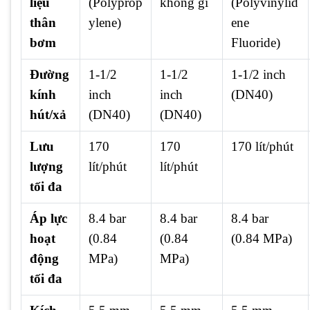
liệu
(Polyprop
không gỉ
(Polyvinylid
thân
ylene)
ene
bơm
Fluoride)
Đường
1-1/2
1-1/2
1-1/2 inch
kính
inch
inch
(DN40)
hút/xả
(DN40)
(DN40)
Lưu
170
170
170 lít/phút
lượng
lít/phút
lít/phút
tối đa
Áp lực
8.4 bar
8.4 bar
8.4 bar
hoạt
(0.84
(0.84
(0.84 MPa)
động
MPa)
MPa)
tối đa