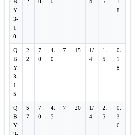
B
2
0
0
4
5
1
Y
8
3-
1
0
Q
2
7
4.
7
15
1/
1.
0.
B
2
0
0
4
5
1
Y
8
3-
1
5
Q
5
7
4.
7
20
1/
2.
0.
B
7
0
5
4
5
3
Y
6
3-