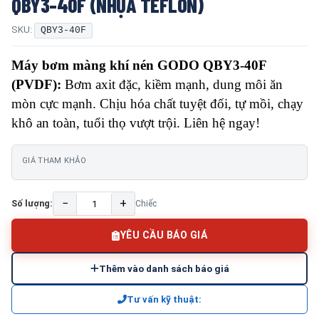
QBY3-40F (NHỰA TEFLON)
SKU:
QBY3-40F
Máy bơm màng khí nén GODO QBY3-40F
(PVDF):
Bơm axit đặc, kiềm mạnh, dung môi ăn
mòn cực mạnh. Chịu hóa chất tuyệt đối, tự mồi, chạy
khô an toàn, tuổi thọ vượt trội. Liên hệ ngay!
GIÁ THAM KHẢO
−
+
Số lượng:
Chiếc
YÊU CẦU BÁO GIÁ
Thêm vào danh sách báo giá
Tư vấn kỹ thuật: