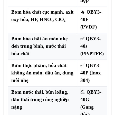
hợp
Bơm hóa chất cực mạnh, axit
🔥
QBY3-
oxy hóa, HF, HNO₃, ClO₄⁻
40F
(PVDF)
Bơm hóa chất ăn mòn nhẹ
✅
QBY3-
đến trung bình, nước thải
40s
hóa chất
(PP/PTFE)
Bơm thực phẩm, hóa chất
✅
QBY3-
không ăn mòn, dầu ăn, dung
40P (Inox
môi nhẹ
304)
Bơm nước thải, bùn loãng,
💪
QBY3-
dầu thải trong công nghiệp
40G
nặng
(Gang
đúc)