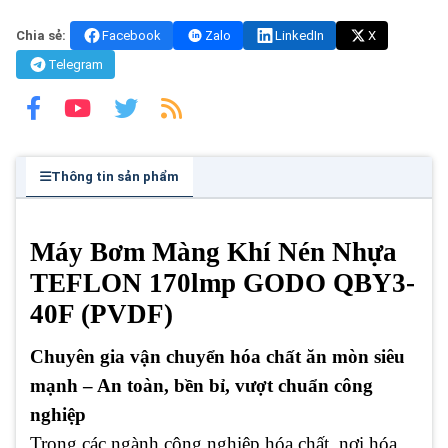
Chia sẻ:
Facebook
Zalo
LinkedIn
X
Telegram
Thông tin sản phẩm
Máy Bơm Màng Khí Nén Nhựa
TEFLON 170lmp GODO QBY3-
40F (PVDF)
Chuyên gia vận chuyển hóa chất ăn mòn siêu
mạnh – An toàn, bền bỉ, vượt chuẩn công
nghiệp
Trong các ngành công nghiệp hóa chất, nơi hóa