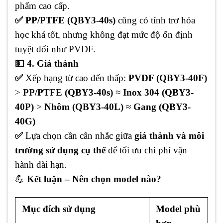
phẩm cao cấp.
✅ PP/PTFE (QBY3-40s)
cũng có tính trơ hóa
học khá tốt, nhưng không đạt mức độ ổn định
tuyệt đối như PVDF.
💵 4. Giá thành
✅
Xếp hạng từ cao đến thấp:
PVDF (QBY3-40F)
>
PP/PTFE (QBY3-40s)
≈
Inox 304 (QBY3-
40P)
>
Nhôm (QBY3-40L)
≈
Gang (QBY3-
40G)
✅
Lựa chọn cần cân nhắc giữa
giá thành và môi
trường sử dụng cụ thể
để tối ưu chi phí vận
hành dài hạn.
💪
Kết luận – Nên chọn model nào?
Mục đích sử dụng
Model phù