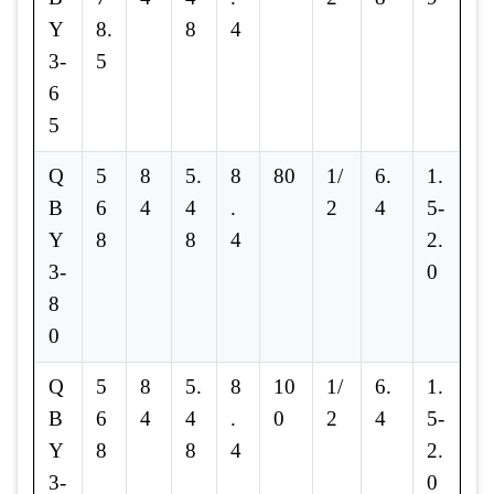
Y
8.
8
4
3-
5
6
5
Q
5
8
5.
8
80
1/
6.
1.
B
6
4
4
.
2
4
5-
Y
8
8
4
2.
3-
0
8
0
Q
5
8
5.
8
10
1/
6.
1.
B
6
4
4
.
0
2
4
5-
Y
8
8
4
2.
3-
0