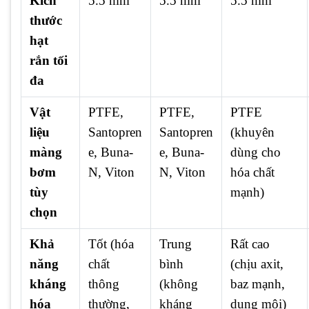
Kích
5.5 mm
5.5 mm
5.5 mm
thước
hạt
rắn tối
đa
Vật
PTFE,
PTFE,
PTFE
liệu
Santopren
Santopren
(khuyên
màng
e, Buna-
e, Buna-
dùng cho
bơm
N, Viton
N, Viton
hóa chất
tùy
mạnh)
chọn
Khả
Tốt (hóa
Trung
Rất cao
năng
chất
bình
(chịu axit,
kháng
thông
(không
baz mạnh,
hóa
thường,
kháng
dung môi)