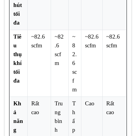
hút
tối
đa
Tiê
~82.6
~82
~
~82.6
~82.6
u
scfm
.6
8
scfm
scfm
thụ
scf
2.
khí
m
6
tối
sc
đa
f
m
Kh
Rất
Tru
T
Cao
Rất
ả
cao
ng
h
cao
năn
bìn
ấ
g
h
p