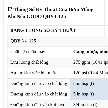
📑 Thông Số Kỹ Thuật Của Bơm Màng
Khí Nén GODO QBY3-125
BẢNG THÔNG SỐ KỸ THUẬT
QBY 3 - 125
Chất liệu thân máy
Gang, nhựa, nhôm
Lưu lượng chất lỏng
275 gpm (
1041
lp
Áp lực làm việc lớn nhất
120 psi (0.84 Mpa,
Đường kính đầu vào chất lỏng
5 in.bsp (f)
Đường kính đầu vào chất lỏng
5 in.bsp (f)
Đường kính đầu vào khí nén
3/4 in.bsp (f)