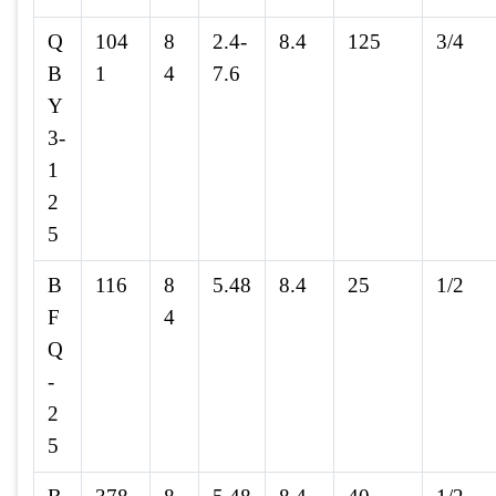
Q
104
8
2.4-
8.4
125
3/4
B
1
4
7.6
Y
3-
1
2
5
B
116
8
5.48
8.4
25
1/2
F
4
Q
-
2
5