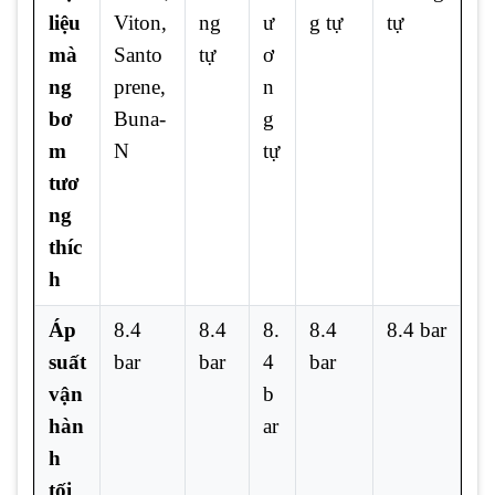
liệu
Viton,
ng
ư
g tự
tự
mà
Santo
tự
ơ
ng
prene,
n
bơ
Buna-
g
m
N
tự
tươ
ng
thíc
h
Áp
8.4
8.4
8.
8.4
8.4 bar
suất
bar
bar
4
bar
vận
b
hàn
ar
h
tối