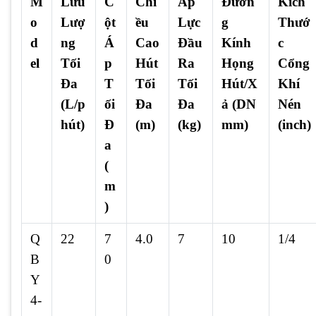
M
Lưu
C
Chi
Áp
Đườn
Kích
o
Lượ
ột
ều
Lực
g
Thướ
d
ng
Á
Cao
Đầu
Kính
c
el
Tối
p
Hút
Ra
Họng
Cổng
Đa
T
Tối
Tối
Hút/X
Khí
(L/p
ối
Đa
Đa
ả (DN
Nén
hút)
Đ
(m)
(kg)
mm)
(inch)
a
(
m
)
Q
22
7
4.0
7
10
1/4
B
0
Y
4-