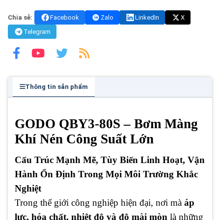
Chia sẻ:
Facebook
Zalo
LinkedIn
X
Telegram
Thông tin sản phẩm
GODO QBY3-80S – Bơm Màng
Khí Nén Công Suất Lớn
Cấu Trúc Mạnh Mẽ, Tùy Biến Linh Hoạt, Vận
Hành Ổn Định Trong Mọi Môi Trường Khắc
Nghiệt
Trong thế giới công nghiệp hiện đại, nơi mà
áp
lực, hóa chất, nhiệt độ và độ mài mòn
là những