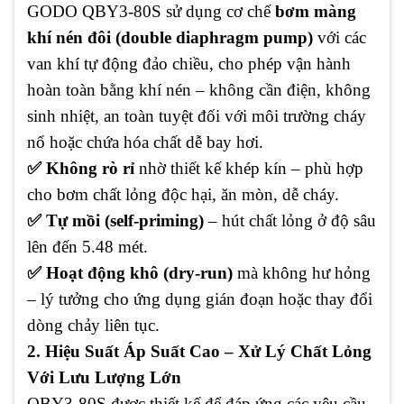
GODO QBY3-80S sử dụng cơ chế
bơm màng
khí nén đôi (double diaphragm pump)
với các
van khí tự động đảo chiều, cho phép vận hành
hoàn toàn bằng khí nén – không cần điện, không
sinh nhiệt, an toàn tuyệt đối với môi trường cháy
nổ hoặc chứa hóa chất dễ bay hơi.
✅ Không rò rỉ
nhờ thiết kế khép kín – phù hợp
cho bơm chất lỏng độc hại, ăn mòn, dễ cháy.
✅ Tự mồi (self-priming)
– hút chất lỏng ở độ sâu
lên đến 5.48 mét.
✅ Hoạt động khô (dry-run)
mà không hư hỏng
– lý tưởng cho ứng dụng gián đoạn hoặc thay đổi
dòng chảy liên tục.
2. Hiệu Suất Áp Suất Cao – Xử Lý Chất Lỏng
Với Lưu Lượng Lớn
QBY3-80S được thiết kế để đáp ứng các yêu cầu