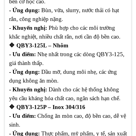
bền cơ học cao.
- Ứng dụng:
Bùn, vữa, slurry, nước thải có hạt
rắn, công nghiệp nặng.
- Khuyến nghị:
Phù hợp cho các môi trường
khắc nghiệt, nhiều chất rắn, nơi cần độ bền cao.
🔷 QBY3-125L – Nhôm
- Ưu điểm:
Nhẹ nhất trong các dòng QBY3-125,
giá thành thấp.
- Ứng dụng:
Dầu mỡ, dung môi nhẹ, các ứng
dụng không ăn mòn.
- Khuyến nghị:
Dành cho các hệ thống không
yêu cầu kháng hóa chất cao, ngân sách hạn chế.
🔷 QBY3-125P – Inox 304/316
- Ưu điểm:
Chống ăn mòn cao, độ bền cao, dễ vệ
sinh.
- Ứng dụng:
Thực phẩm, mỹ phẩm, y tế, sản xuất