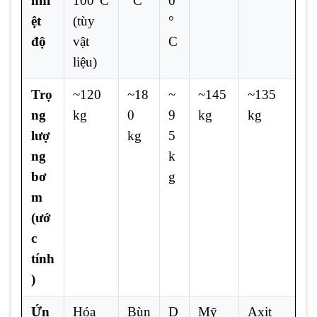
nhi
100°C
°C
0
ệt
(tùy
°
độ
vật
C
liệu)
Trọ
~120
~18
~
~145
~135
ng
kg
0
9
kg
kg
lượ
kg
5
ng
k
bơ
g
m
(ướ
c
tính
)
Ứn
Hóa
Bùn
D
Mỹ
Axit