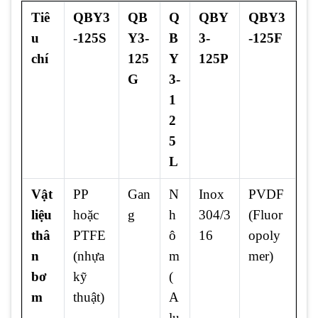
Tiê
QBY3
QB
Q
QBY
QBY3
u
-125S
Y3-
B
3-
-125F
chí
125
Y
125P
G
3-
1
2
5
L
Vật
PP
Gan
N
Inox
PVDF
liệu
hoặc
g
h
304/3
(Fluor
thâ
PTFE
ô
16
opoly
n
(nhựa
m
mer)
bơ
kỹ
(
m
thuật)
A
lu