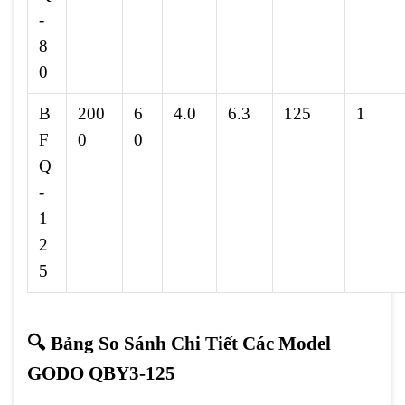
-
8
0
B
200
6
4.0
6.3
125
1
F
0
0
Q
-
1
2
5
🔍 Bảng So Sánh Chi Tiết Các Model
GODO QBY3-125