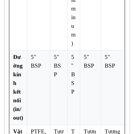
m
in
u
m
)
Đư
5"
5"
5
5"
5"
ờng
BSP
BS
"
BSP
BSP
kín
P
B
h
S
kết
P
nối
(in/
out)
Vật
PTFE,
Tươ
T
Tươn
Tương