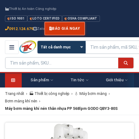
Thiết bị An toàn Công nghiệp
ISO 9001
LOTO CERTIFIED
OSHA COMPLIANT
0912.124.679
Zalo
BÁO GIÁ NGAY
Sản phẩm
Tin tức
Giới thiệu
Trang nhất
›
🏭 Thiết bị công nghiệp
›
💧 Máy bơm màng
›
Bơm màng khí nén
›
Máy bơm màng khí nén thân nhựa PP 568lpm GODO QBY3-80S