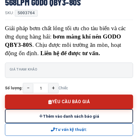
568LPM GODO QBY3-80S
SKU:
S003764
Giải pháp bơm chất lỏng tối ưu cho tàu biển và các
ứng dụng hàng hải:
bơm màng khí nén GODO
QBY3-80S
. Chịu được môi trường ăn mòn, hoạt
động ổn định.
Liên hệ để được tư vấn.
GIÁ THAM KHẢO
−
+
Số lượng:
Chiếc
YÊU CẦU BÁO GIÁ
Thêm vào danh sách báo giá
Tư vấn kỹ thuật: