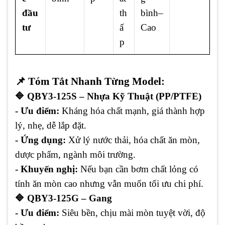
đầu
th
bình–
tư
ấ
Cao
p
📌 Tóm Tắt Nhanh Từng Model:
🔷 QBY3-125S – Nhựa Kỹ Thuật (PP/PTFE)
- Ưu điểm:
Kháng hóa chất mạnh, giá thành hợp
lý, nhẹ, dễ lắp đặt.
- Ứng dụng:
Xử lý nước thải, hóa chất ăn mòn,
dược phẩm, ngành môi trường.
- Khuyến nghị:
Nếu bạn cần bơm chất lỏng có
tính ăn mòn cao nhưng vẫn muốn tối ưu chi phí.
🔷 QBY3-125G – Gang
- Ưu điểm:
Siêu bền, chịu mài mòn tuyệt vời, độ