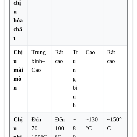
chị
u
hóa
chấ
t
Chị
Trung
Rất
Tr
Cao
Rất
u
bình–
cao
u
cao
mài
Cao
n
mò
g
n
bì
n
h
Chị
Đến
Đến
~
~130
~150°
u
70–
100
8
°C
C