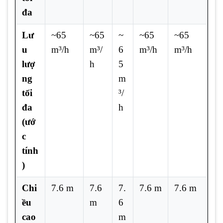
đa
Lư
~65
~65
~
~65
~65
u
m³/h
m³/
6
m³/h
m³/h
lượ
h
5
ng
m
tối
³/
đa
h
(ướ
c
tính
)
Chi
7.6 m
7.6
7.
7.6 m
7.6 m
ều
m
6
cao
m