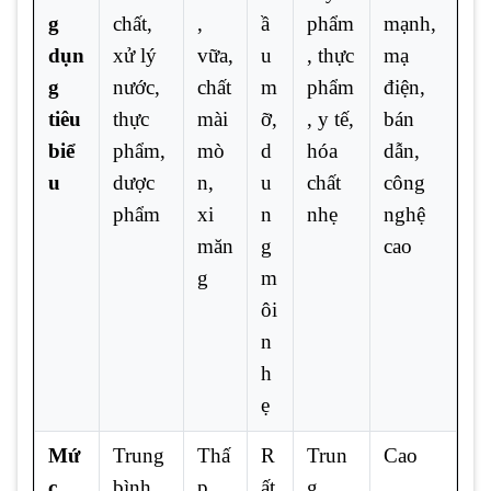
g
chất,
,
ầ
phẩm
mạnh,
dụn
xử lý
vữa,
u
, thực
mạ
g
nước,
chất
m
phẩm
điện,
tiêu
thực
mài
ỡ,
, y tế,
bán
biể
phẩm,
mò
d
hóa
dẫn,
u
dược
n,
u
chất
công
phẩm
xi
n
nhẹ
nghệ
măn
g
cao
g
m
ôi
n
h
ẹ
Mứ
Trung
Thấ
R
Trun
Cao
c
bình
p
ất
g