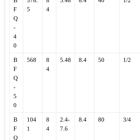
B
378.
8
5.48
8.4
40
1/2
F
5
4
Q
-
4
0
B
568
8
5.48
8.4
50
1/2
F
4
Q
-
5
0
B
104
8
2.4-
8.4
80
3/4
F
1
4
7.6
Q