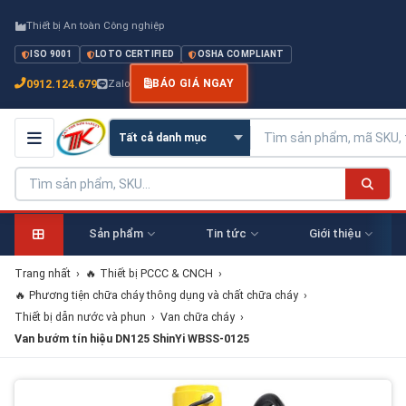
Thiết bị An toàn Công nghiệp
ISO 9001
LOTO CERTIFIED
OSHA COMPLIANT
0912.124.679
Zalo
BÁO GIÁ NGAY
Sản phẩm
Tin tức
Giới thiệu
Trang nhất
›
🔥 Thiết bị PCCC & CNCH
›
🔥 Phương tiện chữa cháy thông dụng và chất chữa cháy
›
Thiết bị dẫn nước và phun
›
Van chữa cháy
›
Van bướm tín hiệu DN125 ShinYi WBSS-0125