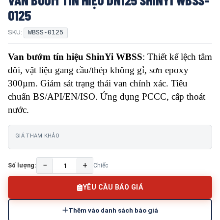
0125
SKU:
WBSS-0125
Van bướm tín hiệu ShinYi WBSS
: Thiết kế lệch tâm
đôi, vật liệu gang cầu/thép không gỉ, sơn epoxy
300µm. Giám sát trạng thái van chính xác. Tiêu
chuẩn BS/API/EN/ISO. Ứng dụng PCCC, cấp thoát
nước.
GIÁ THAM KHẢO
−
+
Số lượng:
Chiếc
YÊU CẦU BÁO GIÁ
Thêm vào danh sách báo giá