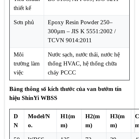
thiết kế
Sơn phủ
Epoxy Resin Powder 250–
300µm – JIS K 5551:2002 /
TCVN 9014:2011
Môi
Nước sạch, nước thải, nước hệ
trường làm
thống HVAC, hệ thống chữa
việc
cháy PCCC
Bảng thông số kích thước của van bướm tín
hiệu ShinYi WBSS
D
Model/N
H1(m
H2(m
H3(m
C
N
o.
m)
m)
m)
m