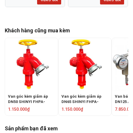
Khách hàng cũng mua kèm
Van góc kèm giảm áp
Van góc kèm giảm áp
Van báo 
DN50 SHINYI FHPA-
DN65 SHINYI FHPA-
DN125 AR
0050-16
0065-16
1.150.000₫
1.150.000₫
7.850.00
Sản phẩm bạn đã xem