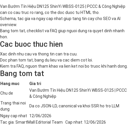
Van Bướm Tín Hiệu DN125 ShinYi WBSS-0125 | PCCC & Công Nghiệp
can co cau truc ro rang, co the doc duoc tu HTML tho.
Schema, tac gia va ngay cap nhat giup tang tin cay cho SEO va AI
overview.
Bang tom tat, checklist va FAQ giup nguoi dung ra quyet dinh nhanh
hon.
Cac buoc thuc hien
Xac dinh nhu cau va thong tin can tra cuu.
Doc phan tom tat, bang du lieu va cac diem cot loi.
Kiem tra FAQ, nguon tham khao va lien ket noi bo truoc khi hanh dong.
Bang tom tat
Hang muc
Gia tri
Van Bướm Tín Hiệu DN125 ShinYi WBSS-0125 | PCCC
Chu de
& Công Nghiệp
Trang thai noi
Da co JSON-LD, canonical va khoi SSR ho tro LLM
dung
Ngay cap nhat
12/06/2026
Tac gia:
SmartMall Editorial Team
· Cap nhat:
12/06/2026