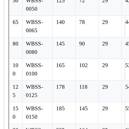
50
WBSS-
125
72
29
4
0050
65
WBSS-
140
78
29
4
0065
80
WBSS-
145
90
29
4
0080
10
WBSS-
165
102
29
5
0
0100
12
WBSS-
178
118
29
5
5
0125
15
WBSS-
185
145
29
5
0
0150