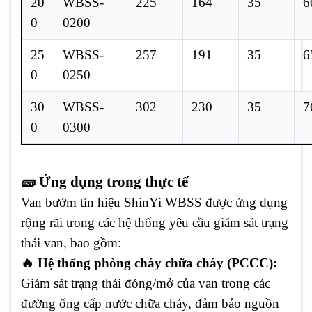
20
WBSS-
225
164
35
6
0
0200
25
WBSS-
257
191
35
6
0
0250
30
WBSS-
302
230
35
7
0
0300
🧱 Ứng dụng trong thực tế
Van bướm tín hiệu ShinYi WBSS được ứng dụng
rộng rãi trong các hệ thống yêu cầu giám sát trạng
thái van, bao gồm:
🔥 Hệ thống phòng cháy chữa cháy (PCCC):
Giám sát trạng thái đóng/mở của van trong các
đường ống cấp nước chữa cháy, đảm bảo nguồn