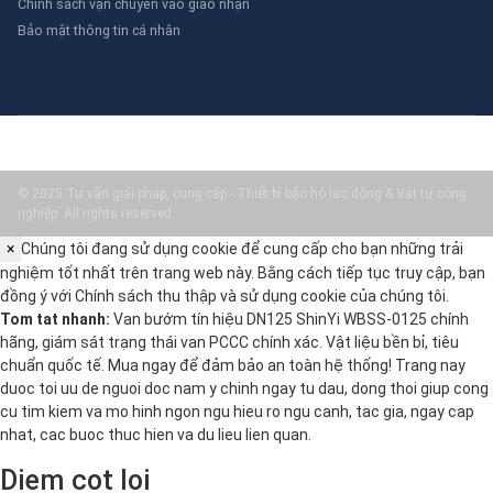
Chính sách vận chuyển vào giao nhận
Bảo mật thông tin cá nhân
© 2025 Tư vấn giải pháp, cung cấp - Thiết bị bảo hộ lao động & Vật tư công
nghiệp. All rights reserved.
×
Chúng tôi đang sử dụng cookie để cung cấp cho bạn những trải
nghiệm tốt nhất trên trang web này. Bằng cách tiếp tục truy cập, bạn
đồng ý với
Chính sách thu thập và sử dụng cookie
của chúng tôi.
Tom tat nhanh:
Van bướm tín hiệu DN125 ShinYi WBSS-0125 chính
hãng, giám sát trạng thái van PCCC chính xác. Vật liệu bền bỉ, tiêu
chuẩn quốc tế. Mua ngay để đảm bảo an toàn hệ thống! Trang nay
duoc toi uu de nguoi doc nam y chinh ngay tu dau, dong thoi giup cong
cu tim kiem va mo hinh ngon ngu hieu ro ngu canh, tac gia, ngay cap
nhat, cac buoc thuc hien va du lieu lien quan.
Diem cot loi