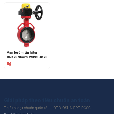
Van bướm tín hiệu
DN125 ShinYi WBSS-0125
0₫
Giải pháp theo tiêu chuẩn an toàn
Thiết bị đạt chuẩn quốc tế — LOTO, OSHA, PPE, PCCC.