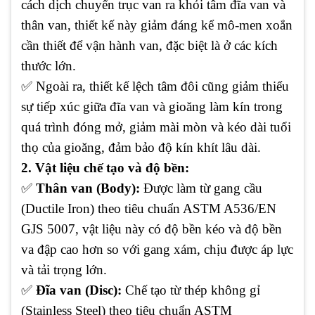
cách dịch chuyển trục van ra khỏi tâm đĩa van và
thân van, thiết kế này giảm đáng kể mô-men xoắn
cần thiết để vận hành van, đặc biệt là ở các kích
thước lớn.
✅ Ngoài ra, thiết kế lệch tâm đôi cũng giảm thiểu
sự tiếp xúc giữa đĩa van và gioăng làm kín trong
quá trình đóng mở, giảm mài mòn và kéo dài tuổi
thọ của gioăng, đảm bảo độ kín khít lâu dài.
2. Vật liệu chế tạo và độ bền:
✅
Thân van (Body):
Được làm từ gang cầu
(Ductile Iron) theo tiêu chuẩn ASTM A536/EN
GJS 5007, vật liệu này có độ bền kéo và độ bền
va đập cao hơn so với gang xám, chịu được áp lực
và tải trọng lớn.
✅
Đĩa van (Disc):
Chế tạo từ thép không gỉ
(Stainless Steel) theo tiêu chuẩn ASTM