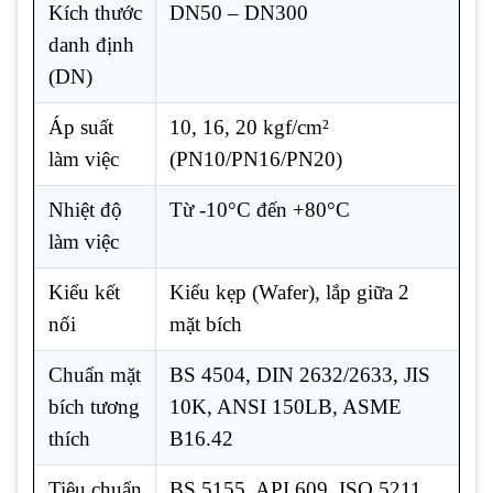
Kích thước
DN50 – DN300
danh định
(DN)
Áp suất
10, 16, 20 kgf/cm²
làm việc
(PN10/PN16/PN20)
Nhiệt độ
Từ -10°C đến +80°C
làm việc
Kiểu kết
Kiểu kẹp (Wafer), lắp giữa 2
nối
mặt bích
Chuẩn mặt
BS 4504, DIN 2632/2633, JIS
bích tương
10K, ANSI 150LB, ASME
thích
B16.42
Tiêu chuẩn
BS 5155, API 609, ISO 5211