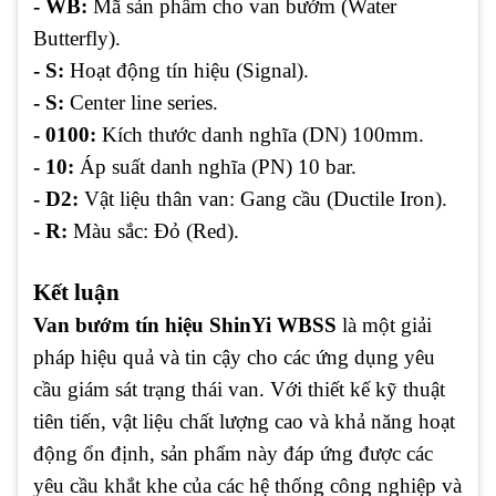
- WB:
Mã sản phẩm cho van bướm (Water
Butterfly).
- S:
Hoạt động tín hiệu (Signal).
- S:
Center line series.
- 0100:
Kích thước danh nghĩa (DN) 100mm.
- 10:
Áp suất danh nghĩa (PN) 10 bar.
- D2:
Vật liệu thân van: Gang cầu (Ductile Iron).
- R:
Màu sắc: Đỏ (Red).
Kết luận
Van bướm tín hiệu ShinYi WBSS
là một giải
pháp hiệu quả và tin cậy cho các ứng dụng yêu
cầu giám sát trạng thái van. Với thiết kế kỹ thuật
tiên tiến, vật liệu chất lượng cao và khả năng hoạt
động ổn định, sản phẩm này đáp ứng được các
yêu cầu khắt khe của các hệ thống công nghiệp và