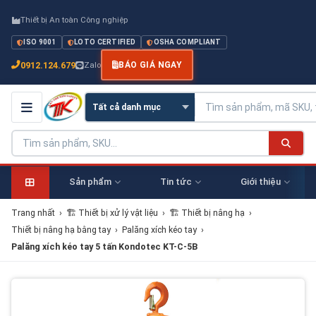
Thiết bị An toàn Công nghiệp
ISO 9001
LOTO CERTIFIED
OSHA COMPLIANT
0912.124.679
Zalo
BÁO GIÁ NGAY
Sản phẩm
Tin tức
Giới thiệu
Trang nhất
›
🏗 Thiết bị xử lý vật liệu
›
🏗 Thiết bị nâng hạ
›
Thiết bị nâng hạ bằng tay
›
Palăng xích kéo tay
›
Palăng xích kéo tay 5 tấn Kondotec KT-C-5B