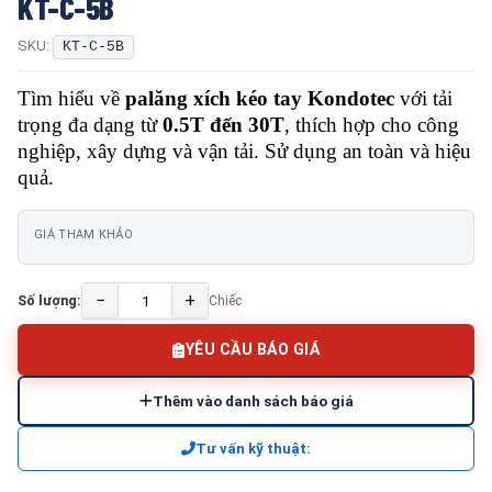
KT-C-5B
SKU:
KT-C-5B
Tìm hiểu về
palăng xích kéo tay Kondotec
với tải
trọng đa dạng từ
0.5T đến 30T
, thích hợp cho công
nghiệp, xây dựng và vận tải. Sử dụng an toàn và hiệu
quả.
GIÁ THAM KHẢO
−
+
Số lượng:
Chiếc
YÊU CẦU BÁO GIÁ
Thêm vào danh sách báo giá
Tư vấn kỹ thuật: