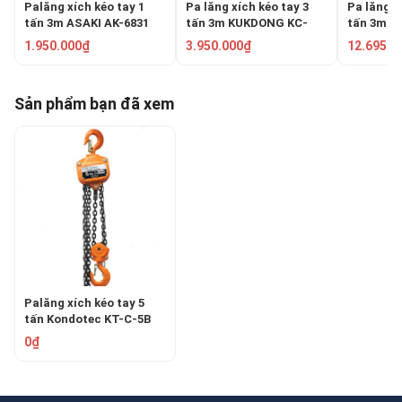
Palăng xích kéo tay 1
Pa lăng xích kéo tay 3
Pa lăng x
tấn 3m ASAKI AK-6831
tấn 3m KUKDONG KC-
tấn 3m K
70A-3T
70A-10T
1.950.000₫
3.950.000₫
12.695.0
Sản phẩm bạn đã xem
Palăng xích kéo tay 5
tấn Kondotec KT-C-5B
0₫