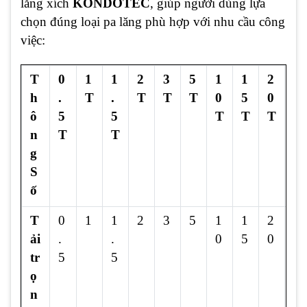
lăng xích
KONDOTEC
, giúp người dùng lựa
chọn đúng loại pa lăng phù hợp với nhu cầu công
việc:
T
0
1
1
2
3
5
1
1
2
3
h
.
T
.
T
T
T
0
5
0
0
ô
5
5
T
T
T
T
n
T
T
g
S
ố
T
0
1
1
2
3
5
1
1
2
3
ải
.
.
0
5
0
0
tr
5
5
ọ
n