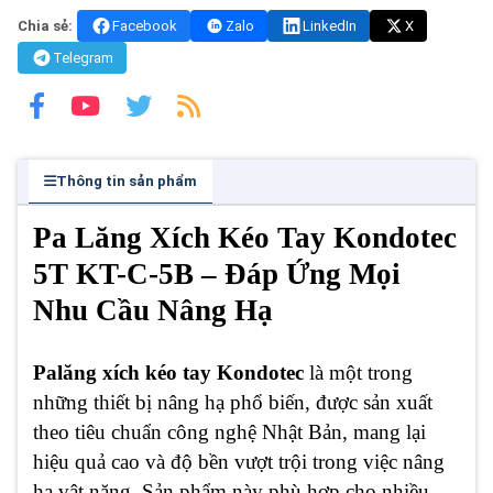
Chia sẻ:
Facebook
Zalo
LinkedIn
X
Telegram
Thông tin sản phẩm
Pa Lăng Xích Kéo Tay Kondotec
5T KT-C-5B – Đáp Ứng Mọi
Nhu Cầu Nâng Hạ
Palăng xích kéo tay Kondotec
là một trong
những thiết bị nâng hạ phổ biến, được sản xuất
theo tiêu chuẩn công nghệ Nhật Bản, mang lại
hiệu quả cao và độ bền vượt trội trong việc nâng
hạ vật nặng. Sản phẩm này phù hợp cho nhiều