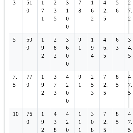
3
51
1
2
3
7
1
4
5
2
0
7
3
1
8
6
2.
6
7.
1
5
0
2
5
2
0
5
60
1
2
3
9
1
4
6
3
0
9
8
6
1
9
6.
3
4.
2
2
0
4
5
5
0
7.
77
1
3
4
9
2
7
8
4
5
0
9
7
2
1
5
2.
5
7.
2
3
0
3
5
5
0
10
76
1
4
4
1
3
7
8
4
0
9
3
2
1
0
2.
5
7.
2
8
0
1
8
5
5