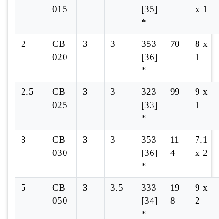
015
[35]
x 1
*
2
CB
3
3
353
70
8 x
020
[36]
1
*
2.5
CB
3
3
323
99
9 x
025
[33]
1
*
3
CB
3
3
353
11
7.1
030
[36]
4
x 2
*
5
CB
3
3.5
333
19
9 x
050
[34]
8
2
*