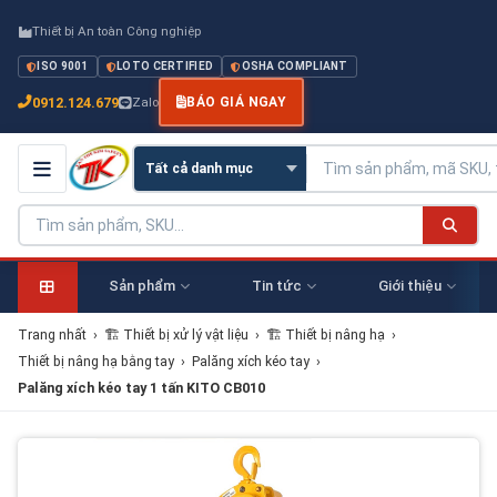
Thiết bị An toàn Công nghiệp
ISO 9001
LOTO CERTIFIED
OSHA COMPLIANT
0912.124.679
Zalo
BÁO GIÁ NGAY
Sản phẩm
Tin tức
Giới thiệu
Trang nhất
›
🏗 Thiết bị xử lý vật liệu
›
🏗 Thiết bị nâng hạ
›
Thiết bị nâng hạ bằng tay
›
Palăng xích kéo tay
›
Palăng xích kéo tay 1 tấn KITO CB010