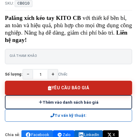
SKU:
CB010
Palăng xích kéo tay KITO CB
với thiết kế bền bỉ,
an toàn và hiệu quả, phù hợp cho mọi ứng dụng công
nghiệp. Nâng hạ dễ dàng, giảm chi phí bảo trì.
Liên
hệ ngay!
GIÁ THAM KHẢO
−
+
Số lượng:
Chiếc
YÊU CẦU BÁO GIÁ
Thêm vào danh sách báo giá
Tư vấn kỹ thuật:
Chia sẻ:
Facebook
Zalo
LinkedIn
X