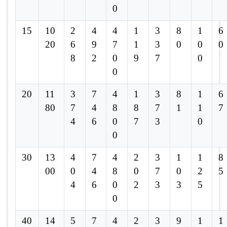
0
15
10
2
4
4
1
3
8
1
6
20
6
9
7
1
3
0
0
0
8
2
0
9
7
0
0
20
11
3
7
4
1
3
8
1
6
80
7
4
8
8
7
1
1
7
4
6
0
7
3
0
0
30
13
4
7
4
2
3
1
1
8
00
0
4
8
0
7
0
2
5
4
6
0
2
3
3
5
0
40
14
5
7
4
2
3
9
1
1