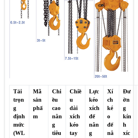
Tải
Mã
Chi
Chiề
Lực
Xí
Đư
trọn
sản
ều
u
kéo
ch
ờn
g
phẩ
cao
dài
xích
ké
g
định
m
nân
xích
để
o
kín
mức
g
kéo
nân
để
h
(WL
tiêu
tay
g
nâ
xíc