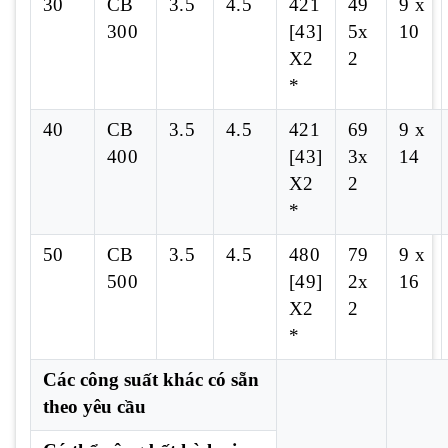
30
CB
3.5
4.5
421
49
9 x
300
[43]
5x
10
X2
2
*
40
CB
3.5
4.5
421
69
9 x
400
[43]
3x
14
X2
2
*
50
CB
3.5
4.5
480
79
9 x
500
[49]
2x
16
X2
2
*
Các công suất khác có sẵn
theo yêu cầu