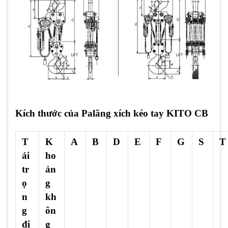
Kích thước của Palăng xích kéo tay KITO CB
T
K
A
B
D
E
F
G
S
T
ải
ho
tr
ản
ọ
g
n
kh
g
ôn
đị
g