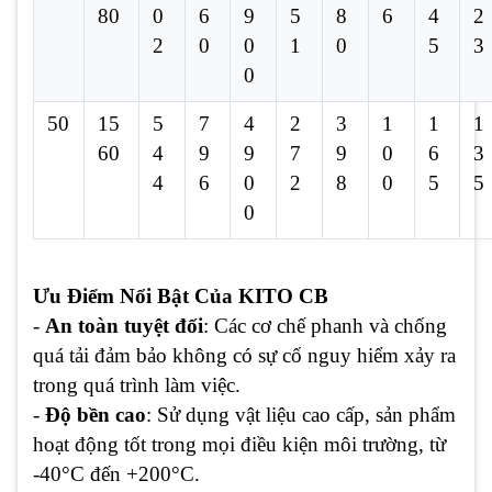
80
0
6
9
5
8
6
4
2
2
0
0
1
0
5
3
0
50
15
5
7
4
2
3
1
1
1
60
4
9
9
7
9
0
6
3
4
6
0
2
8
0
5
5
0
Ưu Điểm Nổi Bật Của KITO CB
-
An toàn tuyệt đối
: Các cơ chế phanh và chống
quá tải đảm bảo không có sự cố nguy hiểm xảy ra
trong quá trình làm việc.
-
Độ bền cao
: Sử dụng vật liệu cao cấp, sản phẩm
hoạt động tốt trong mọi điều kiện môi trường, từ
-40°C đến +200°C.