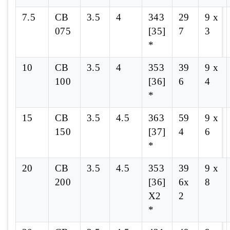
7.5
CB
3.5
4
343
29
9 x
075
[35]
7
3
*
10
CB
3.5
4
353
39
9 x
100
[36]
6
4
*
15
CB
3.5
4.5
363
59
9 x
150
[37]
4
6
*
20
CB
3.5
4.5
353
39
9 x
200
[36]
6x
8
X2
2
*