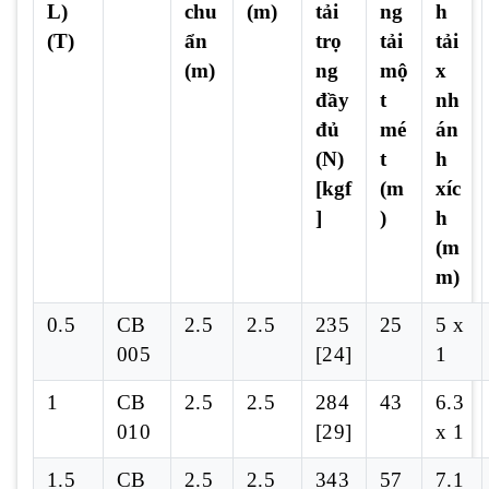
L)
chu
(m)
tải
ng
h
(T)
ẩn
trọ
tải
tải
(m)
ng
mộ
x
đầy
t
nh
đủ
mé
án
(N)
t
h
[kgf
(m
xíc
]
)
h
(m
m)
0.5
CB
2.5
2.5
235
25
5 x
005
[24]
1
1
CB
2.5
2.5
284
43
6.3
010
[29]
x 1
1.5
CB
2.5
2.5
343
57
7.1