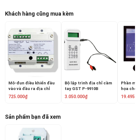
Khách hàng cũng mua kèm
Mô-đun điều khiển đầu
Bộ lập trình địa chỉ cầm
Phần mềm
vào và đầu ra địa chỉ
tay GST P-9910B
họa cho 
GST DI-9301E
cháy GS
725.000₫
3.050.000₫
19.495.0
Sản phẩm bạn đã xem