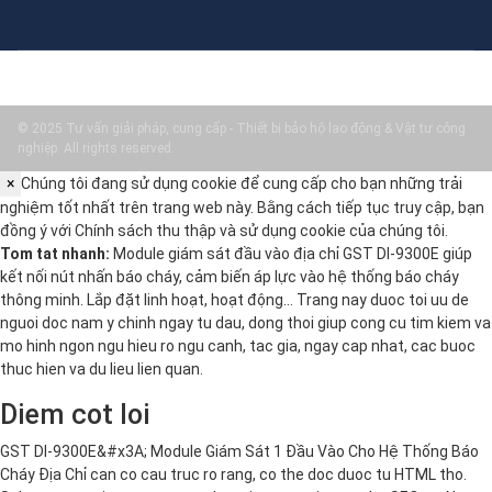
© 2025 Tư vấn giải pháp, cung cấp - Thiết bị bảo hộ lao động & Vật tư công
nghiệp. All rights reserved.
×
Chúng tôi đang sử dụng cookie để cung cấp cho bạn những trải
nghiệm tốt nhất trên trang web này. Bằng cách tiếp tục truy cập, bạn
đồng ý với
Chính sách thu thập và sử dụng cookie
của chúng tôi.
Tom tat nhanh:
Module giám sát đầu vào địa chỉ GST DI-9300E giúp
kết nối nút nhấn báo cháy, cảm biến áp lực vào hệ thống báo cháy
thông minh. Lắp đặt linh hoạt, hoạt động… Trang nay duoc toi uu de
nguoi doc nam y chinh ngay tu dau, dong thoi giup cong cu tim kiem va
mo hinh ngon ngu hieu ro ngu canh, tac gia, ngay cap nhat, cac buoc
thuc hien va du lieu lien quan.
Diem cot loi
GST DI-9300E&#x3A; Module Giám Sát 1 Đầu Vào Cho Hệ Thống Báo
Cháy Địa Chỉ can co cau truc ro rang, co the doc duoc tu HTML tho.