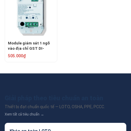
Module giám sát 1 ngõ
vào địa chỉ GST DI-
9300E
505.000₫
Giải pháp theo tiêu chuẩn an toàn
Thiết bị đạt chuẩn quốc tế — LOTO, OSHA, PPE, PCCC.
Xem tất cả tiêu chuẩn →