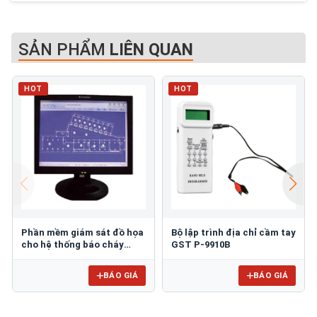
SẢN PHẨM
LIÊN QUAN
HOT
HOT
Phần mềm giám sát đồ họa
Bộ lập trình địa chỉ cầm tay
cho hệ thống báo cháy
GST P-9910B
GSTGMC3.0
BÁO GIÁ
BÁO GIÁ