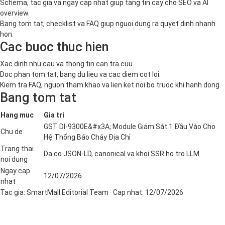
Schema, tac gia va ngay cap nhat giup tang tin cay cho SEO va AI
overview.
Bang tom tat, checklist va FAQ giup nguoi dung ra quyet dinh nhanh
hon.
Cac buoc thuc hien
Xac dinh nhu cau va thong tin can tra cuu.
Doc phan tom tat, bang du lieu va cac diem cot loi.
Kiem tra FAQ, nguon tham khao va lien ket noi bo truoc khi hanh dong.
Bang tom tat
Hang muc
Gia tri
GST DI-9300E&#x3A; Module Giám Sát 1 Đầu Vào Cho
Chu de
Hệ Thống Báo Cháy Địa Chỉ
Trang thai
Da co JSON-LD, canonical va khoi SSR ho tro LLM
noi dung
Ngay cap
12/07/2026
nhat
Tac gia:
SmartMall Editorial Team
· Cap nhat:
12/07/2026