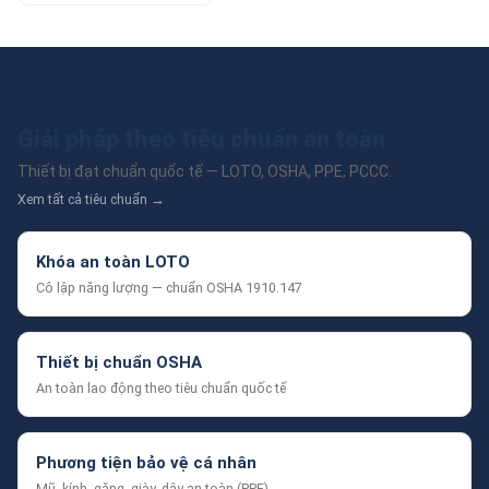
Giải pháp theo tiêu chuẩn an toàn
Thiết bị đạt chuẩn quốc tế — LOTO, OSHA, PPE, PCCC.
Xem tất cả tiêu chuẩn →
Khóa an toàn LOTO
Cô lập năng lượng — chuẩn OSHA 1910.147
Thiết bị chuẩn OSHA
An toàn lao động theo tiêu chuẩn quốc tế
Phương tiện bảo vệ cá nhân
Mũ, kính, găng, giày, dây an toàn (PPE)