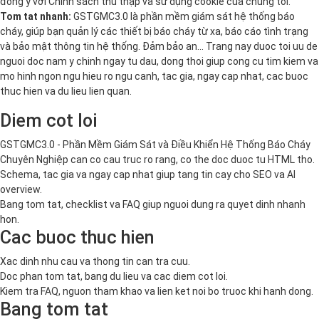
đồng ý với
Chính sách thu thập và sử dụng cookie
của chúng tôi.
Tom tat nhanh:
GSTGMC3.0 là phần mềm giám sát hệ thống báo
cháy, giúp bạn quản lý các thiết bị báo cháy từ xa, báo cáo tình trạng
và bảo mật thông tin hệ thống. Đảm bảo an… Trang nay duoc toi uu de
nguoi doc nam y chinh ngay tu dau, dong thoi giup cong cu tim kiem va
mo hinh ngon ngu hieu ro ngu canh, tac gia, ngay cap nhat, cac buoc
thuc hien va du lieu lien quan.
Diem cot loi
GSTGMC3.0 - Phần Mềm Giám Sát và Điều Khiển Hệ Thống Báo Cháy
Chuyên Nghiệp can co cau truc ro rang, co the doc duoc tu HTML tho.
Schema, tac gia va ngay cap nhat giup tang tin cay cho SEO va AI
overview.
Bang tom tat, checklist va FAQ giup nguoi dung ra quyet dinh nhanh
hon.
Cac buoc thuc hien
Xac dinh nhu cau va thong tin can tra cuu.
Doc phan tom tat, bang du lieu va cac diem cot loi.
Kiem tra FAQ, nguon tham khao va lien ket noi bo truoc khi hanh dong.
Bang tom tat