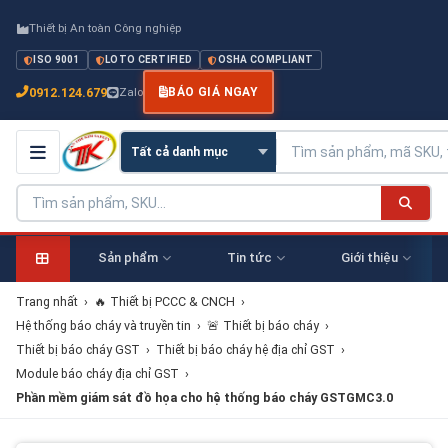
Thiết bị An toàn Công nghiệp
ISO 9001
LOTO CERTIFIED
OSHA COMPLIANT
0912.124.679
Zalo
BÁO GIÁ NGAY
Sản phẩm
Tin tức
Giới thiệu
Trang nhất
›
🔥 Thiết bị PCCC & CNCH
›
Hệ thống báo cháy và truyền tin
›
🚨 Thiết bị báo cháy
›
Thiết bị báo cháy GST
›
Thiết bị báo cháy hệ địa chỉ GST
›
Module báo cháy địa chỉ GST
›
Phần mềm giám sát đồ họa cho hệ thống báo cháy GSTGMC3.0