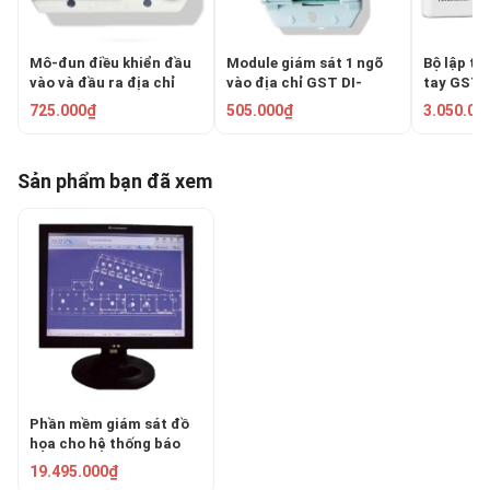
Mô-đun điều khiển đầu
Module giám sát 1 ngõ
Bộ lập tr
vào và đầu ra địa chỉ
vào địa chỉ GST DI-
tay GST 
GST DI-9301E
9300E
725.000₫
505.000₫
3.050.00
Sản phẩm bạn đã xem
Phần mềm giám sát đồ
họa cho hệ thống báo
cháy GSTGMC3.0
19.495.000₫