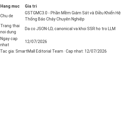
Hang muc
Gia tri
GSTGMC3.0 - Phần Mềm Giám Sát và Điều Khiển Hệ
Chu de
Thống Báo Cháy Chuyên Nghiệp
Trang thai
Da co JSON-LD, canonical va khoi SSR ho tro LLM
noi dung
Ngay cap
12/07/2026
nhat
Tac gia:
SmartMall Editorial Team
· Cap nhat:
12/07/2026