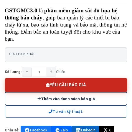
GSTGMC3.0
là
phần mềm giám sát đồ họa hệ
thống báo cháy
, giúp bạn quản lý các thiết bị báo
cháy từ xa, báo cáo tình trạng và bảo mật thông tin hệ
thống. Đảm bảo an toàn tuyệt đối cho khu vực của
bạn.
GIÁ THAM KHẢO
−
+
Số lượng:
Chiếc
YÊU CẦU BÁO GIÁ
Thêm vào danh sách báo giá
Tư vấn kỹ thuật:
Chia sẻ:
Facebook
Zalo
LinkedIn
X