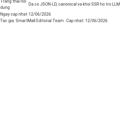
Trang thai noi
Da co JSON-LD, canonical va khoi SSR ho tro LLM
dung
Ngay cap nhat
12/06/2026
Tac gia:
SmartMall Editorial Team
· Cap nhat:
12/06/2026