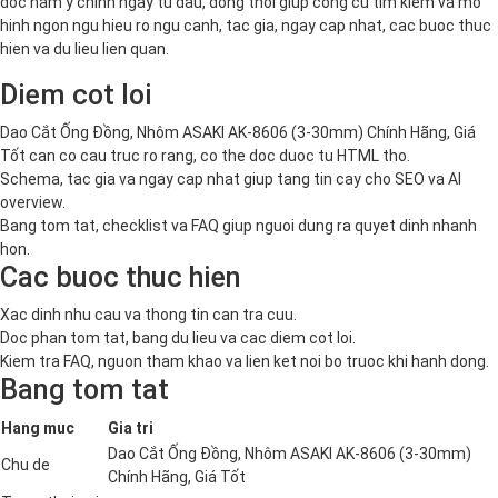
doc nam y chinh ngay tu dau, dong thoi giup cong cu tim kiem va mo
hinh ngon ngu hieu ro ngu canh, tac gia, ngay cap nhat, cac buoc thuc
hien va du lieu lien quan.
Diem cot loi
Dao Cắt Ống Đồng, Nhôm ASAKI AK-8606 (3-30mm) Chính Hãng, Giá
Tốt can co cau truc ro rang, co the doc duoc tu HTML tho.
Schema, tac gia va ngay cap nhat giup tang tin cay cho SEO va AI
overview.
Bang tom tat, checklist va FAQ giup nguoi dung ra quyet dinh nhanh
hon.
Cac buoc thuc hien
Xac dinh nhu cau va thong tin can tra cuu.
Doc phan tom tat, bang du lieu va cac diem cot loi.
Kiem tra FAQ, nguon tham khao va lien ket noi bo truoc khi hanh dong.
Bang tom tat
Hang muc
Gia tri
Dao Cắt Ống Đồng, Nhôm ASAKI AK-8606 (3-30mm)
Chu de
Chính Hãng, Giá Tốt