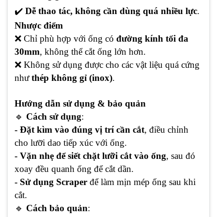
✔
️
Dễ thao tác, không cần dùng quá nhiều lực
.
Nhược điểm
❌ Chỉ phù hợp với ống có
đường kính tối đa
30mm
, không thể cắt ống lớn hơn.
❌ Không sử dụng được cho các vật liệu quá cứng
như
thép không gỉ (inox)
.
Hướng dẫn sử dụng & bảo quản
🔹
Cách sử dụng
:
- Đặt kìm vào đúng vị trí cần cắt
, điều chỉnh
cho lưỡi dao tiếp xúc với ống.
- Vặn nhẹ để siết chặt lưỡi cắt vào ống
, sau đó
xoay đều quanh ống để cắt dần.
- Sử dụng Scraper
để làm mịn mép ống sau khi
cắt.
🔹
Cách bảo quản
: