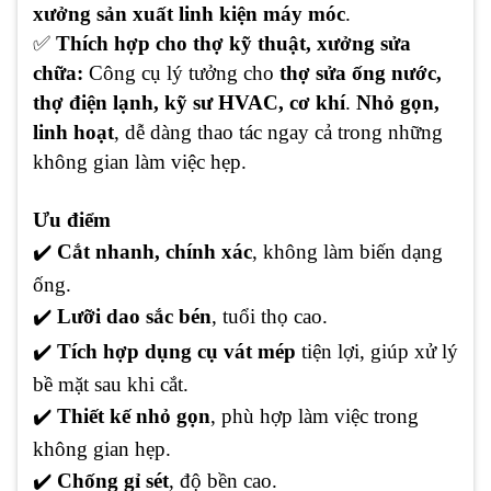
xưởng sản xuất linh kiện máy móc
.
✅
Thích hợp cho thợ kỹ thuật, xưởng sửa
chữa:
Công cụ lý tưởng cho
thợ sửa ống nước,
thợ điện lạnh, kỹ sư HVAC, cơ khí
.
Nhỏ gọn,
linh hoạt
, dễ dàng thao tác ngay cả trong những
không gian làm việc hẹp.
Ưu điểm
✔
️
Cắt nhanh, chính xác
, không làm biến dạng
ống.
✔
️
Lưỡi dao sắc bén
, tuổi thọ cao.
✔
️
Tích hợp dụng cụ vát mép
tiện lợi, giúp xử lý
bề mặt sau khi cắt.
✔
️
Thiết kế nhỏ gọn
, phù hợp làm việc trong
không gian hẹp.
✔
️
Chống gỉ sét
, độ bền cao.