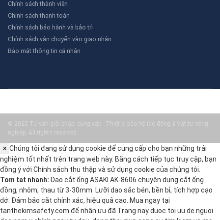
Chính sách thành viên
Chính sách thanh toán
Chính sách bảo hành và bảo trì
Chính sách vận chuyển vào giao nhận
Bảo mật thông tin cá nhân
© 2025 Tư vấn giải pháp, cung cấp - Thiết bị bảo hộ lao động & Vật tư công
nghiệp. All rights reserved.
×
Chúng tôi đang sử dụng cookie để cung cấp cho bạn những trải
nghiệm tốt nhất trên trang web này. Bằng cách tiếp tục truy cập, bạn
đồng ý với
Chính sách thu thập và sử dụng cookie
của chúng tôi.
Tom tat nhanh:
Dao cắt ống ASAKI AK-8606 chuyên dụng cắt ống
đồng, nhôm, thau từ 3-30mm. Lưỡi dao sắc bén, bền bỉ, tích hợp cạo
dớ. Đảm bảo cắt chính xác, hiệu quả cao. Mua ngay tại
tanthekimsafety.com để nhận ưu đã Trang nay duoc toi uu de nguoi