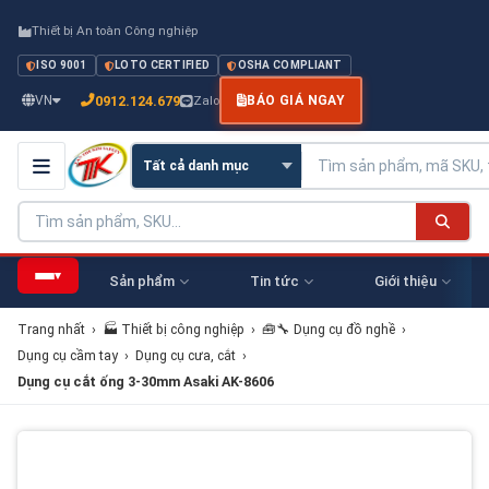
Thiết bị An toàn Công nghiệp
ISO 9001
LOTO CERTIFIED
OSHA COMPLIANT
0912.124.679
VN
Zalo
BÁO GIÁ NGAY
▾
Sản phẩm
Tin tức
Giới thiệu
Trang nhất
›
🏭 Thiết bị công nghiệp
›
🧰🔧 Dụng cụ đồ nghề
›
Dụng cụ cầm tay
›
Dụng cụ cưa, cắt
›
Dụng cụ cắt ống 3-30mm Asaki AK-8606