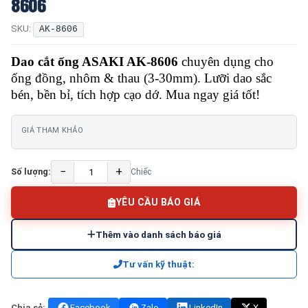
8606
SKU:
AK-8606
Dao cắt ống ASAKI AK-8606
chuyên dụng cho
ống đồng, nhôm & thau (3-30mm). Lưỡi dao sắc
bén, bền bỉ, tích hợp cạo dớ. Mua ngay giá tốt!
GIÁ THAM KHẢO
−
+
Số lượng:
Chiếc
YÊU CẦU BÁO GIÁ
Thêm vào danh sách báo giá
Tư vấn kỹ thuật:
Chia sẻ:
Facebook
Zalo
LinkedIn
X