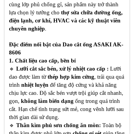
cùng lớp phủ chống gỉ, sản phẩm này trở thành
lựa chọn lý tưởng cho
thợ sửa chữa đường ống,
điện lạnh, cơ khí, HVAC và các kỹ thuật viên
chuyên nghiệp
.
Đặc điểm nổi bật của
Dao cắt ống ASAKI AK-
8606
1. Chất liệu cao cấp, bền bỉ
🔹
Lưỡi cắt sắc bén, xử lý nhiệt cao cấp :
Lưỡi
dao được làm từ
thép hợp kim cứng
, trải qua quá
trình
nhiệt luyện
để tăng độ cứng và khả năng
chịu lực cao. Độ sắc bén vượt trội giúp cắt nhanh,
gọn,
không làm biến dạng
ống trong quá trình
cắt. Hạn chế tình trạng sứt mẻ, cong vênh lưỡi sau
thời gian dài sử dụng.
🔹
Thân kìm phủ sơn chống ăn mòn:
Toàn bộ
thân kìm được phủ lớp sơn
chống gỉ sét
giúp tăng