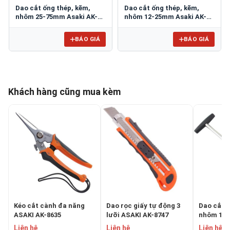
Dao cắt ống thép, kẽm,
Dao cắt ống thép, kẽm,
nhôm 25-75mm Asaki AK-
nhôm 12-25mm Asaki AK-
8613
8612
BÁO GIÁ
BÁO GIÁ
Khách hàng cũng mua kèm
Kéo cắt cành đa năng
Dao rọc giấy tự động 3
Dao cắt ố
ASAKI AK-8635
lưỡi ASAKI AK-8747
nhôm 12-
AK-8612
Liên hệ
Liên hệ
Liên hệ