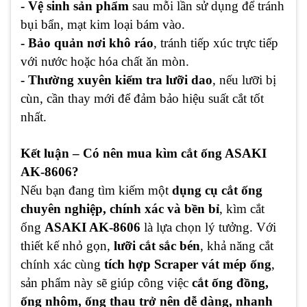
- Vệ sinh sản phẩm
sau mỗi lần sử dụng để tránh
bụi bẩn, mạt kim loại bám vào.
- Bảo quản nơi khô ráo
, tránh tiếp xúc trực tiếp
với nước hoặc hóa chất ăn mòn.
- Thường xuyên kiểm tra lưỡi dao
, nếu lưỡi bị
cùn, cần thay mới để đảm bảo hiệu suất cắt tốt
nhất.
Kết luận – Có nên mua kìm cắt ống ASAKI
AK-8606?
Nếu bạn đang tìm kiếm một
dụng cụ cắt ống
chuyên nghiệp, chính xác và bền bỉ
, kìm cắt
ống
ASAKI AK-8606
là lựa chọn lý tưởng. Với
thiết kế nhỏ gọn,
lưỡi cắt sắc bén
, khả năng cắt
chính xác cùng
tích hợp Scraper vát mép ống
,
sản phẩm này sẽ giúp công việc
cắt ống đồng,
ống nhôm, ống thau trở nên dễ dàng, nhanh