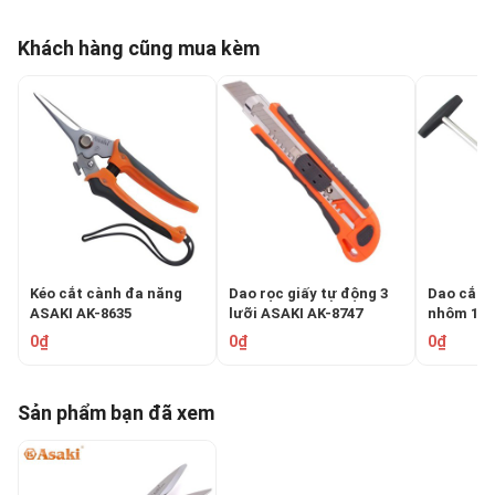
Khách hàng cũng mua kèm
Kéo cắt cành đa năng
Dao rọc giấy tự động 3
Dao cắt ố
ASAKI AK-8635
lưỡi ASAKI AK-8747
nhôm 12-
AK-8612
0₫
0₫
0₫
Sản phẩm bạn đã xem