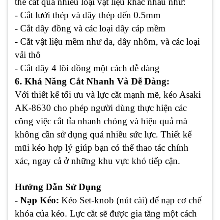
thể cắt qua nhiều loại vật liệu khác nhau như:
- Cắt lưới thép và dây thép đến 0.5mm
- Cắt dây đồng và các loại dây cáp mềm
- Cắt vật liệu mềm như da, dây nhôm, và các loại
vải thô
- Cắt dây 4 lõi đồng một cách dễ dàng
6. Khả Năng Cắt Nhanh Và Dễ Dàng:
Với thiết kế tối ưu và lực cắt mạnh mẽ, kéo Asaki
AK-8630 cho phép người dùng thực hiện các
công việc cắt tỉa nhanh chóng và hiệu quả mà
không cần sử dụng quá nhiều sức lực. Thiết kế
mũi kéo hợp lý giúp bạn có thể thao tác chính
xác, ngay cả ở những khu vực khó tiếp cận.
Hướng Dẫn Sử Dụng
- Nạp Kéo:
Kéo Set-knob (nút cài) để nạp cơ chế
khóa của kéo. Lực cắt sẽ được gia tăng một cách