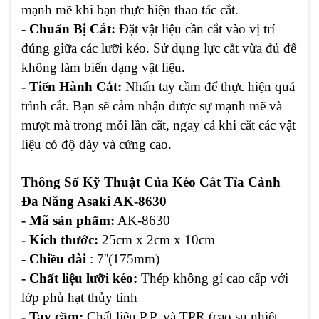
mạnh mẽ khi bạn thực hiện thao tác cắt.
- Chuẩn Bị Cắt:
Đặt vật liệu cần cắt vào vị trí
đúng giữa các lưỡi kéo. Sử dụng lực cắt vừa đủ để
không làm biến dạng vật liệu.
- Tiến Hành Cắt:
Nhấn tay cầm để thực hiện quá
trình cắt. Bạn sẽ cảm nhận được sự mạnh mẽ và
mượt mà trong mỗi lần cắt, ngay cả khi cắt các vật
liệu có độ dày và cứng cao.
Thông Số Kỹ Thuật Của Kéo Cắt Tỉa Cành
Đa Năng Asaki AK-8630
- Mã sản phẩm:
AK-8630
- Kích thước:
25cm x 2cm x 10cm
-
Chiều dài
: 7''(175mm)
- Chất liệu lưỡi kéo:
Thép không gỉ cao cấp với
lớp phủ hạt thủy tinh
- Tay cầm:
Chất liệu P.P. và TPR (cao su nhiệt