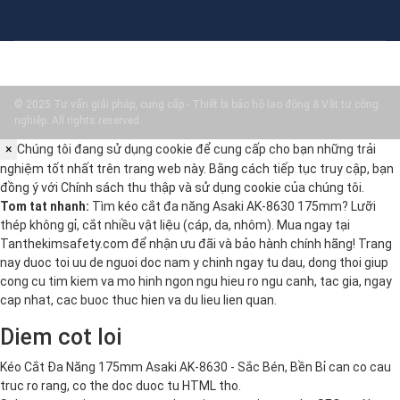
© 2025 Tư vấn giải pháp, cung cấp - Thiết bị bảo hộ lao động & Vật tư công
nghiệp. All rights reserved.
×
Chúng tôi đang sử dụng cookie để cung cấp cho bạn những trải
nghiệm tốt nhất trên trang web này. Bằng cách tiếp tục truy cập, bạn
đồng ý với
Chính sách thu thập và sử dụng cookie
của chúng tôi.
Tom tat nhanh:
Tìm kéo cắt đa năng Asaki AK-8630 175mm? Lưỡi
thép không gỉ, cắt nhiều vật liệu (cáp, da, nhôm). Mua ngay tại
Tanthekimsafety.com để nhận ưu đãi và bảo hành chính hãng! Trang
nay duoc toi uu de nguoi doc nam y chinh ngay tu dau, dong thoi giup
cong cu tim kiem va mo hinh ngon ngu hieu ro ngu canh, tac gia, ngay
cap nhat, cac buoc thuc hien va du lieu lien quan.
Diem cot loi
Kéo Cắt Đa Năng 175mm Asaki AK-8630 - Sắc Bén, Bền Bỉ can co cau
truc ro rang, co the doc duoc tu HTML tho.