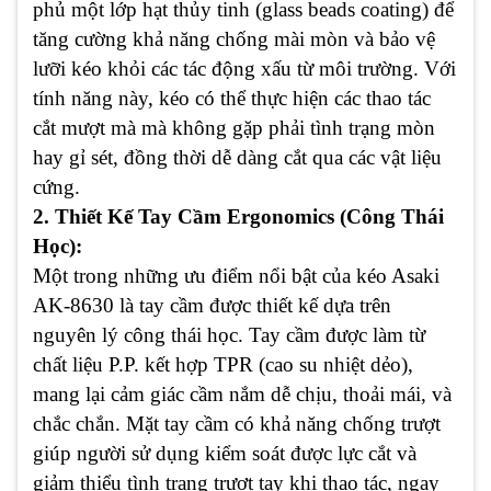
phủ một lớp hạt thủy tinh (glass beads coating) để
tăng cường khả năng chống mài mòn và bảo vệ
lưỡi kéo khỏi các tác động xấu từ môi trường. Với
tính năng này, kéo có thể thực hiện các thao tác
cắt mượt mà mà không gặp phải tình trạng mòn
hay gỉ sét, đồng thời dễ dàng cắt qua các vật liệu
cứng.
2. Thiết Kế Tay Cầm Ergonomics (Công Thái
Học):
Một trong những ưu điểm nổi bật của kéo Asaki
AK-8630 là tay cầm được thiết kế dựa trên
nguyên lý công thái học. Tay cầm được làm từ
chất liệu P.P. kết hợp TPR (cao su nhiệt dẻo),
mang lại cảm giác cầm nắm dễ chịu, thoải mái, và
chắc chắn. Mặt tay cầm có khả năng chống trượt
giúp người sử dụng kiểm soát được lực cắt và
giảm thiểu tình trạng trượt tay khi thao tác, ngay