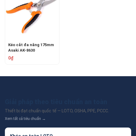
Kéo cắt đa năng 175mm
Asaki AK-8630
0₫
Giải pháp theo tiêu chuẩn an toàn
Thiết bị đạt chuẩn quốc tế — LOTO, OSHA, PPE, PCCC.
Xem tất cả tiêu chuẩn →
Khóa an toàn LOTO