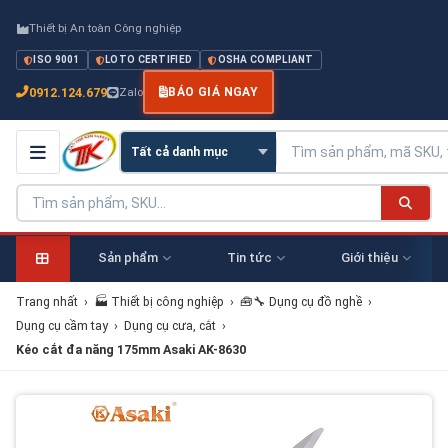
Thiết bị An toàn Công nghiệp
ISO 9001
LOTO CERTIFIED
OSHA COMPLIANT
0912.124.679
Zalo
BÁO GIÁ NGAY
Sản phẩm
Tin tức
Giới thiệu
Trang nhất
›
🏭 Thiết bị công nghiệp
›
🧰🔧 Dụng cụ đồ nghề
›
Dụng cụ cầm tay
›
Dụng cụ cưa, cắt
›
Kéo cắt đa năng 175mm Asaki AK-8630