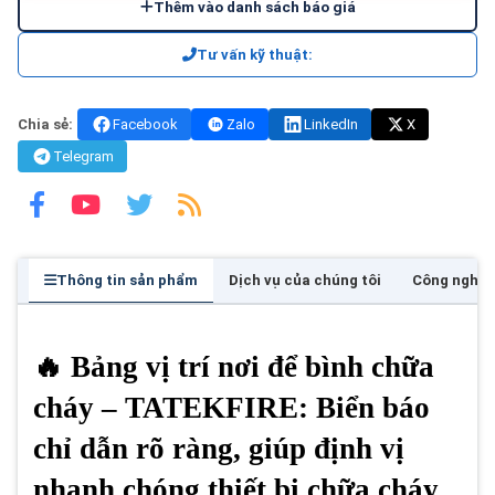
Thêm vào danh sách báo giá
Tư vấn kỹ thuật:
Chia sẻ:
Facebook
Zalo
LinkedIn
X
Telegram
Thông tin sản phẩm
Dịch vụ của chúng tôi
Công nghệ
🔥 Bảng vị trí nơi để bình chữa
cháy – TATEKFIRE: Biển báo
chỉ dẫn rõ ràng, giúp định vị
nhanh chóng thiết bị chữa cháy