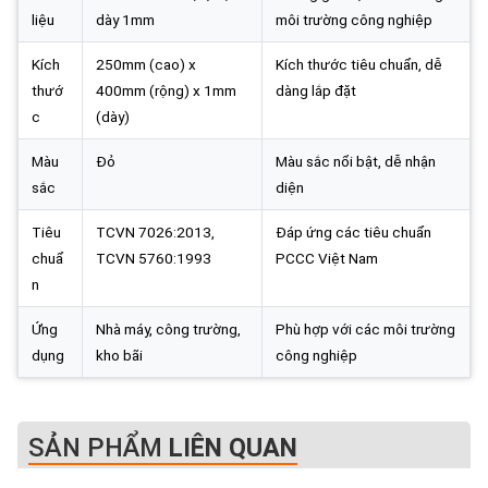
liệu
dày 1mm
môi trường công nghiệp
Kích
250mm (cao) x
Kích thước tiêu chuẩn, dễ
thướ
400mm (rộng) x 1mm
dàng lắp đặt
c
(dày)
Màu
Đỏ
Màu sắc nổi bật, dễ nhận
sắc
diện
Tiêu
TCVN 7026:2013,
Đáp ứng các tiêu chuẩn
chuẩ
TCVN 5760:1993
PCCC Việt Nam
n
Ứng
Nhà máy, công trường,
Phù hợp với các môi trường
dụng
kho bãi
công nghiệp
SẢN PHẨM
LIÊN QUAN