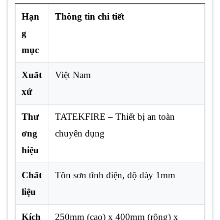
Hạn
Thông tin chi tiết
g
mục
Xuất
Việt Nam
xứ
Thư
TATEKFIRE – Thiết bị an toàn
ơng
chuyên dụng
hiệu
Chất
Tôn sơn tĩnh điện, độ dày 1mm
liệu
Kích
250mm (cao) x 400mm (rộng) x