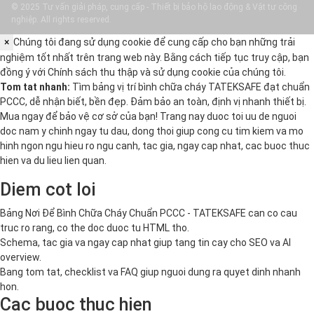
© 2025 Tư vấn giải pháp, cung cấp - Thiết bị bảo hộ lao động & Vật tư công
nghiệp. All rights reserved.
×
Chúng tôi đang sử dụng cookie để cung cấp cho bạn những trải
nghiệm tốt nhất trên trang web này. Bằng cách tiếp tục truy cập, bạn
đồng ý với
Chính sách thu thập và sử dụng cookie
của chúng tôi.
Tom tat nhanh:
Tìm bảng vị trí bình chữa cháy TATEKSAFE đạt chuẩn
PCCC, dễ nhận biết, bền đẹp. Đảm bảo an toàn, định vị nhanh thiết bị.
Mua ngay để bảo vệ cơ sở của bạn! Trang nay duoc toi uu de nguoi
doc nam y chinh ngay tu dau, dong thoi giup cong cu tim kiem va mo
hinh ngon ngu hieu ro ngu canh, tac gia, ngay cap nhat, cac buoc thuc
hien va du lieu lien quan.
Diem cot loi
Bảng Nơi Để Bình Chữa Cháy Chuẩn PCCC - TATEKSAFE can co cau
truc ro rang, co the doc duoc tu HTML tho.
Schema, tac gia va ngay cap nhat giup tang tin cay cho SEO va AI
overview.
Bang tom tat, checklist va FAQ giup nguoi dung ra quyet dinh nhanh
hon.
Cac buoc thuc hien