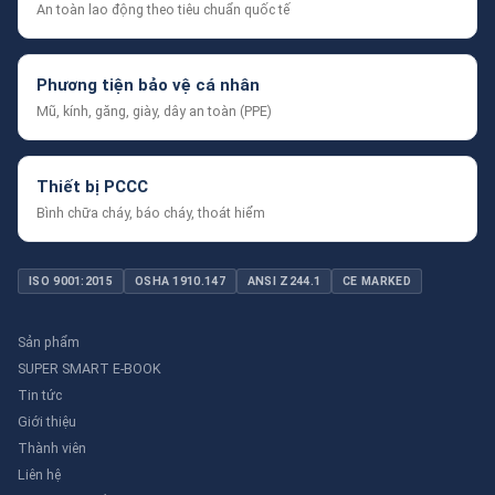
An toàn lao động theo tiêu chuẩn quốc tế
Phương tiện bảo vệ cá nhân
Mũ, kính, găng, giày, dây an toàn (PPE)
Thiết bị PCCC
Bình chữa cháy, báo cháy, thoát hiểm
ISO 9001:2015
OSHA 1910.147
ANSI Z244.1
CE MARKED
Sản phẩm
SUPER SMART E-BOOK
Tin tức
Giới thiệu
Thành viên
Liên hệ