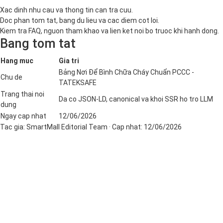
Xac dinh nhu cau va thong tin can tra cuu.
Doc phan tom tat, bang du lieu va cac diem cot loi.
Kiem tra FAQ, nguon tham khao va lien ket noi bo truoc khi hanh dong.
Bang tom tat
Hang muc
Gia tri
Bảng Nơi Để Bình Chữa Cháy Chuẩn PCCC -
Chu de
TATEKSAFE
Trang thai noi
Da co JSON-LD, canonical va khoi SSR ho tro LLM
dung
Ngay cap nhat
12/06/2026
Tac gia:
SmartMall Editorial Team
· Cap nhat:
12/06/2026