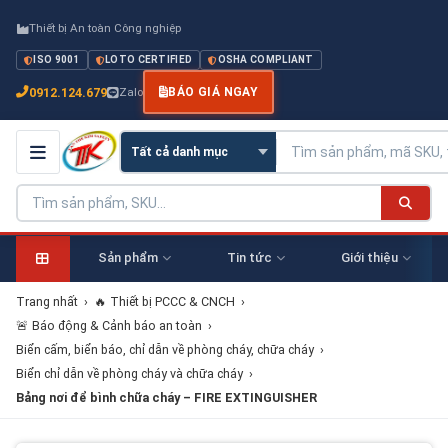
Thiết bị An toàn Công nghiệp
ISO 9001
LOTO CERTIFIED
OSHA COMPLIANT
0912.124.679
Zalo
BÁO GIÁ NGAY
Sản phẩm
Tin tức
Giới thiệu
Trang nhất
›
🔥 Thiết bị PCCC & CNCH
›
🚨 Báo động & Cảnh báo an toàn
›
Biển cấm, biển báo, chỉ dẫn về phòng cháy, chữa cháy
›
Biển chỉ dẫn về phòng cháy và chữa cháy
›
Bảng nơi để bình chữa cháy – FIRE EXTINGUISHER