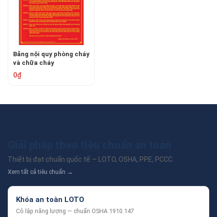
Bảng nội quy phòng cháy
và chữa cháy
0₫
Giải pháp theo tiêu chuẩn an toàn
Thiết bị đạt chuẩn quốc tế — LOTO, OSHA, PPE, PCCC.
Xem tất cả tiêu chuẩn →
Khóa an toàn LOTO
Cô lập năng lượng — chuẩn OSHA 1910.147