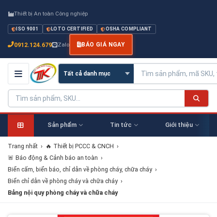
Thiết bị An toàn Công nghiệp
ISO 9001
LOTO CERTIFIED
OSHA COMPLIANT
0912.124.679
Zalo
BÁO GIÁ NGAY
Sản phẩm
Tin tức
Giới thiệu
Trang nhất
›
🔥 Thiết bị PCCC & CNCH
›
🚨 Báo động & Cảnh báo an toàn
›
Biển cấm, biển báo, chỉ dẫn về phòng cháy, chữa cháy
›
Biển chỉ dẫn về phòng cháy và chữa cháy
›
Bảng nội quy phòng cháy và chữa cháy