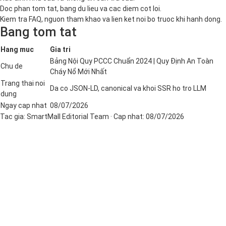
Doc phan tom tat, bang du lieu va cac diem cot loi.
Kiem tra FAQ, nguon tham khao va lien ket noi bo truoc khi hanh dong.
Bang tom tat
Hang muc
Gia tri
Bảng Nội Quy PCCC Chuẩn 2024 | Quy Định An Toàn
Chu de
Cháy Nổ Mới Nhất
Trang thai noi
Da co JSON-LD, canonical va khoi SSR ho tro LLM
dung
Ngay cap nhat
08/07/2026
Tac gia:
SmartMall Editorial Team
· Cap nhat:
08/07/2026