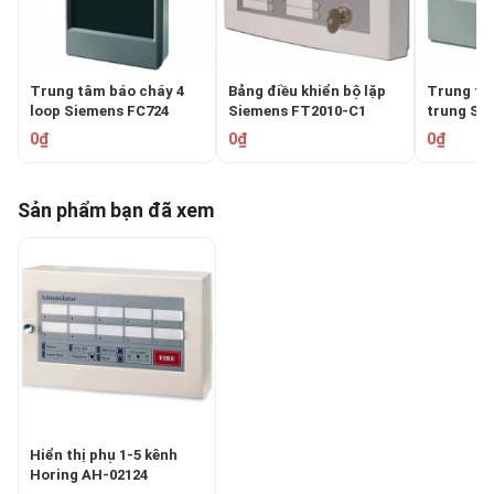
Trung tâm báo cháy 4
Bảng điều khiển bộ lặp
Trung tâm
loop Siemens FC724
Siemens FT2010-C1
trung Si
0₫
0₫
0₫
Sản phẩm bạn đã xem
Hiển thị phụ 1-5 kênh
Horing AH-02124