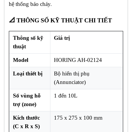
hệ thống báo cháy.
📐 THÔNG SỐ KỸ THUẬT CHI TIẾT
Thông số kỹ
Giá trị
thuật
Model
HORING AH-02124
Loại thiết bị
Bộ hiển thị phụ
(Annunciator)
Số vùng hỗ
1 đến 10L
trợ (zone)
Kích thước
175 x 275 x 100 mm
(C x R x S)