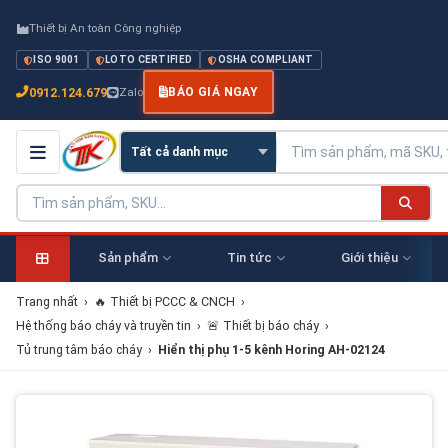
Thiết bị An toàn Công nghiệp
ISO 9001
LOTO CERTIFIED
OSHA COMPLIANT
0912.124.679
Zalo
BÁO GIÁ NGAY
Sản phẩm
Tin tức
Giới thiệu
Trang nhất
›
🔥 Thiết bị PCCC & CNCH
›
Hệ thống báo cháy và truyền tin
›
🚨 Thiết bị báo cháy
›
Tủ trung tâm báo cháy
›
Hiển thị phụ 1-5 kênh Horing AH-02124