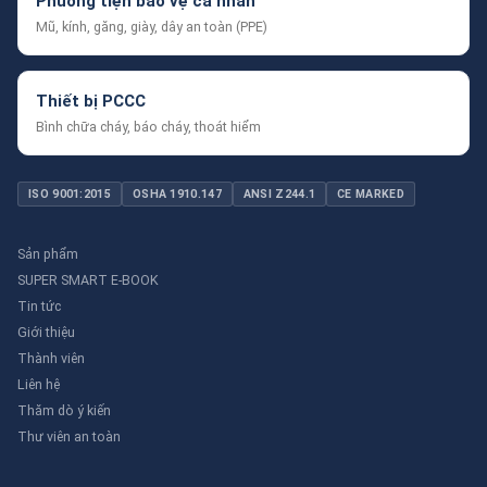
Phương tiện bảo vệ cá nhân
Mũ, kính, găng, giày, dây an toàn (PPE)
Thiết bị PCCC
Bình chữa cháy, báo cháy, thoát hiểm
ISO 9001:2015
OSHA 1910.147
ANSI Z244.1
CE MARKED
Sản phẩm
SUPER SMART E-BOOK
Tin tức
Giới thiệu
Thành viên
Liên hệ
Thăm dò ý kiến
Thư viên an toàn