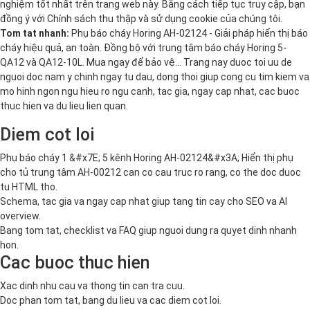
nghiệm tốt nhất trên trang web này. Bằng cách tiếp tục truy cập, bạn
đồng ý với
Chính sách thu thập và sử dụng cookie
của chúng tôi.
Tom tat nhanh:
Phụ báo cháy Horing AH-02124 - Giải pháp hiển thị báo
cháy hiệu quả, an toàn. Đồng bộ với trung tâm báo cháy Horing 5-
QA12 và QA12-10L. Mua ngay để bảo vệ… Trang nay duoc toi uu de
nguoi doc nam y chinh ngay tu dau, dong thoi giup cong cu tim kiem va
mo hinh ngon ngu hieu ro ngu canh, tac gia, ngay cap nhat, cac buoc
thuc hien va du lieu lien quan.
Diem cot loi
Phụ báo cháy 1 &#x7E; 5 kênh Horing AH-02124&#x3A; Hiển thị phụ
cho tủ trung tâm AH-00212 can co cau truc ro rang, co the doc duoc
tu HTML tho.
Schema, tac gia va ngay cap nhat giup tang tin cay cho SEO va AI
overview.
Bang tom tat, checklist va FAQ giup nguoi dung ra quyet dinh nhanh
hon.
Cac buoc thuc hien
Xac dinh nhu cau va thong tin can tra cuu.
Doc phan tom tat, bang du lieu va cac diem cot loi.