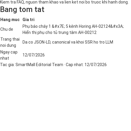
Kiem tra FAQ, nguon tham khao va lien ket noi bo truoc khi hanh dong.
Bang tom tat
Hang muc
Gia tri
Phụ báo cháy 1 &#x7E; 5 kênh Horing AH-02124&#x3A;
Chu de
Hiển thị phụ cho tủ trung tâm AH-00212
Trang thai
Da co JSON-LD, canonical va khoi SSR ho tro LLM
noi dung
Ngay cap
12/07/2026
nhat
Tac gia:
SmartMall Editorial Team
· Cap nhat:
12/07/2026