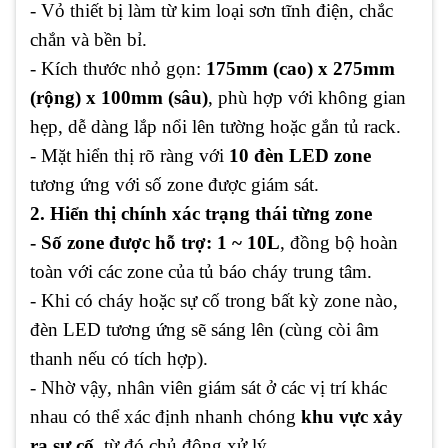
- Vỏ thiết bị làm từ kim loại sơn tĩnh điện, chắc
chắn và bền bỉ.
- Kích thước nhỏ gọn:
175mm (cao) x 275mm
(rộng) x 100mm (sâu)
, phù hợp với không gian
hẹp, dễ dàng lắp nổi lên tường hoặc gắn tủ rack.
- Mặt hiển thị rõ ràng với
10 đèn LED zone
tương ứng với số zone được giám sát.
2. Hiển thị chính xác trạng thái từng zone
- Số zone được hỗ trợ: 1 ~ 10L
, đồng bộ hoàn
toàn với các zone của tủ báo cháy trung tâm.
- Khi có cháy hoặc sự cố trong bất kỳ zone nào,
đèn LED tương ứng sẽ sáng lên (cùng còi âm
thanh nếu có tích hợp).
- Nhờ vậy, nhân viên giám sát ở các vị trí khác
nhau có thể xác định nhanh chóng
khu vực xảy
ra sự cố
, từ đó chủ động xử lý.