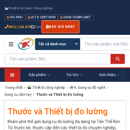
Thiết bị An toàn Công nghiệp
ISO 9001
LOTO CERTIFIED
OSHA COMPLIANT
0912.124.679
Zalo
BÁO GIÁ NGAY
Sản phẩm
Tin tức
Giới thiệu
Trang nhất
›
🏭 Thiết bị công nghiệp
›
🧰🔧 Dụng cụ đồ nghề
›
Dụng cụ cầm tay
›
Thước và Thiết bị đo lường
Thước và Thiết bị đo lường
Khám phá thế giới dụng cụ đo lường đa dạng tại Tân Thế Kim.
Từ thước kẻ, thước cặp đến các thiết bị đo chuyên nghiệp,