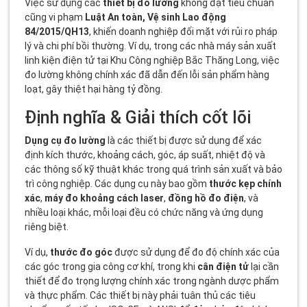
Việc sử dụng các
thiết bị đo lường
không đạt tiêu chuẩn
cũng vi phạm
Luật An toàn, Vệ sinh Lao động
84/2015/QH13
, khiến doanh nghiệp đối mặt với rủi ro pháp
lý và chi phí bồi thường. Ví dụ, trong các nhà máy sản xuất
linh kiện điện tử tại Khu Công nghiệp Bắc Thăng Long, việc
đo lường không chính xác đã dẫn đến lỗi sản phẩm hàng
loạt, gây thiệt hại hàng tỷ đồng.
Định nghĩa & Giải thích cốt lõi
Dụng cụ đo lường
là các thiết bị được sử dụng để xác
định kích thước, khoảng cách, góc, áp suất, nhiệt độ và
các thông số kỹ thuật khác trong quá trình sản xuất và bảo
trì công nghiệp. Các dụng cụ này bao gồm
thước kẹp chính
xác
,
máy đo khoảng cách laser
,
đồng hồ đo điện
, và
nhiều loại khác, mỗi loại đều có chức năng và ứng dụng
riêng biệt.
Ví dụ,
thước đo góc
được sử dụng để đo độ chính xác của
các góc trong gia công cơ khí, trong khi
cân điện tử
lại cần
thiết để đo trọng lượng chính xác trong ngành dược phẩm
và thực phẩm. Các thiết bị này phải tuân thủ các tiêu