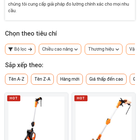
chúng tôi cung cấp giải pháp đo lường chính xác cho mọi nhu
cầu.
Chọn theo tiêu chí
Bộ lọc
Chiều cao nâng
Thương hiệu
Vật l
Sắp xếp theo:
Tên A-Z
Tên Z-A
Hàng mới
Giá thấp đến cao
Giá
HOT
HOT