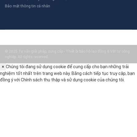
sau:
Bảo mật thông tin cá nhân
Độ chính xác và phạm vi đo phù hợp với yêu cầu công việc.
Tiêu chuẩn và chứng nhận chất lượng của thiết bị.
Vật liệu và độ bền của thiết bị trong điều kiện làm việc.
Thương hiệu và uy tín của nhà cung cấp.
Một số sai lầm cần tránh khi lựa chọn dụng cụ đo lường
bao gồm:
© 2025 Tư vấn giải pháp, cung cấp - Thiết bị bảo hộ lao động & Vật tư công
Chọn thiết bị không phù hợp với phạm vi đo cần thiết, dẫn
nghiệp. All rights reserved.
đến kết quả không chính xác.
×
Chúng tôi đang sử dụng cookie để cung cấp cho bạn những trải
Không kiểm tra chứng nhận chất lượng và tiêu chuẩn của
nghiệm tốt nhất trên trang web này. Bằng cách tiếp tục truy cập, bạn
thiết bị, gây rủi ro về độ tin cậy.
đồng ý với
Chính sách thu thập và sử dụng cookie
của chúng tôi.
Chọn thiết bị không phù hợp với điều kiện môi trường làm
việc, dẫn đến hư hỏng nhanh chóng.
Câu hỏi thường gặp (FAQ)
Thước cặp vernier có độ chính xác
như thế nào?
Thước cặp vernier có độ chính xác cao, thường đạt đến
0.01mm, phù hợp cho các công việc đo lường chính xác