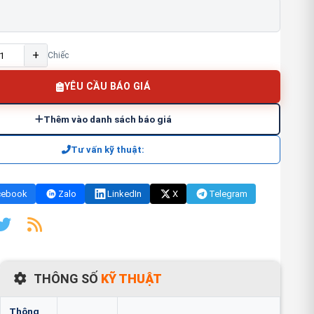
+
Chiếc
YÊU CẦU BÁO GIÁ
Thêm vào danh sách báo giá
Tư vấn kỹ thuật:
cebook
Zalo
LinkedIn
X
Telegram
THÔNG SỐ
KỸ THUẬT
FAQ
Thông