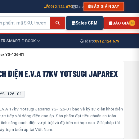
0912.124.679
Zalo
BÁO GIÁ NGAY
Sales CRM
BÁO GIÁ
0
ER SMART E-BOOK
0912.124.679
Hỗ trợ:
rex YS-126-01
CH ĐIỆN E.V.A 17KV YOTSUGI JAPAREX
YS-126-01
E.V.A 17kV Yotsugi Japarex YS-126-01 bảo vệ kỹ sư điện khỏi điện
 trực tiếp với dòng điện cao áp. Sản phẩm đạt tiêu chuẩn an toàn
 tính năng cách điện vượt trội và độ bền cơ học cao. Giải pháp tối
y, trạm biến áp tại Việt Nam.