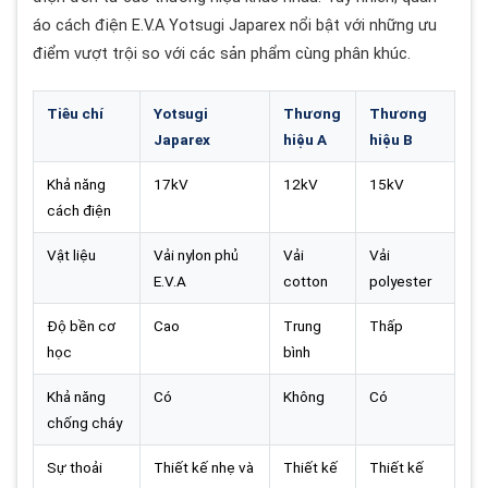
áo cách điện E.V.A Yotsugi Japarex nổi bật với những ưu
điểm vượt trội so với các sản phẩm cùng phân khúc.
Tiêu chí
Yotsugi
Thương
Thương
Japarex
hiệu A
hiệu B
Khả năng
17kV
12kV
15kV
cách điện
Vật liệu
Vải nylon phủ
Vải
Vải
E.V.A
cotton
polyester
Độ bền cơ
Cao
Trung
Thấp
học
bình
Khả năng
Có
Không
Có
chống cháy
Sự thoải
Thiết kế nhẹ và
Thiết kế
Thiết kế