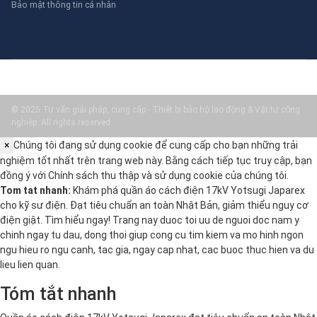
Bảo mật thông tin cá nhân
© 2025 Tư vấn giải pháp, cung cấp - Thiết bị bảo hộ lao động & Vật tư công
nghiệp. All rights reserved.
×
Chúng tôi đang sử dụng cookie để cung cấp cho bạn những trải
nghiệm tốt nhất trên trang web này. Bằng cách tiếp tục truy cập, bạn
đồng ý với
Chính sách thu thập và sử dụng cookie
của chúng tôi.
Tom tat nhanh:
Khám phá quần áo cách điện 17kV Yotsugi Japarex
cho kỹ sư điện. Đạt tiêu chuẩn an toàn Nhật Bản, giảm thiểu nguy cơ
điện giật. Tìm hiểu ngay! Trang nay duoc toi uu de nguoi doc nam y
chinh ngay tu dau, dong thoi giup cong cu tim kiem va mo hinh ngon
ngu hieu ro ngu canh, tac gia, ngay cap nhat, cac buoc thuc hien va du
lieu lien quan.
Tóm tắt nhanh