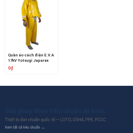
Quần áo cách điện E.V.A
17kV Yotsugi Japarex
0₫
Giải pháp theo tiêu chuẩn an toàn
Thiết bị đạt chuẩn quốc tế — LOTO, OSHA, PPE, PCCC.
Xem tất cả tiêu chuẩn →