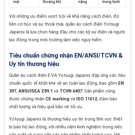
mái
thoáng khí
nặng
trung bình
Với những ưu điểm vượt trội về khả năng cách điện, độ
bền cơ học và sự thoải mái, quần áo cách điện Yotsugi
Japarex là lựa chọn hàng đầu cho các kỹ sư điện và người
lao động trong môi trường làm việc nguy hiểm.
Tiêu chuẩn chứng nhận EN/ANSI/TCVN &
Uy tín thương hiệu
Quần áo cách điện E.V.A Yotsugi Japarex đáp ứng các tiêu
chuẩn quốc tế khắt khe về an toàn lao động, bao gồm
EN
397
,
ANSI/ISEA Z89.1
và
TCVN 6407
. Sản phẩm cũng
được chứng nhận
CE marking
và
ISO 11612
, đảm bảo
chất lượng và hiệu quả bảo vệ tối ưu.
Yotsugi Japarex là thương hiệu uy tín trong lĩnh vực thiết
bị bảo hộ lao động, với nhiều năm kinh nghiệm trong việc
sản xuất và cung cấp các sản phẩm chất lượng cao. Với