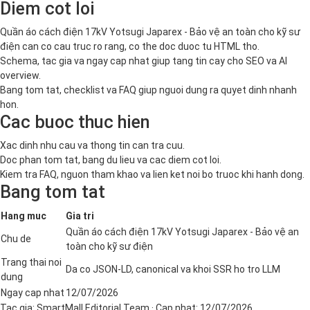
Diem cot loi
Quần áo cách điện 17kV Yotsugi Japarex - Bảo vệ an toàn cho kỹ sư
điện can co cau truc ro rang, co the doc duoc tu HTML tho.
Schema, tac gia va ngay cap nhat giup tang tin cay cho SEO va AI
overview.
Bang tom tat, checklist va FAQ giup nguoi dung ra quyet dinh nhanh
hon.
Cac buoc thuc hien
Xac dinh nhu cau va thong tin can tra cuu.
Doc phan tom tat, bang du lieu va cac diem cot loi.
Kiem tra FAQ, nguon tham khao va lien ket noi bo truoc khi hanh dong.
Bang tom tat
Hang muc
Gia tri
Quần áo cách điện 17kV Yotsugi Japarex - Bảo vệ an
Chu de
toàn cho kỹ sư điện
Trang thai noi
Da co JSON-LD, canonical va khoi SSR ho tro LLM
dung
Ngay cap nhat
12/07/2026
Tac gia:
SmartMall Editorial Team
· Cap nhat:
12/07/2026