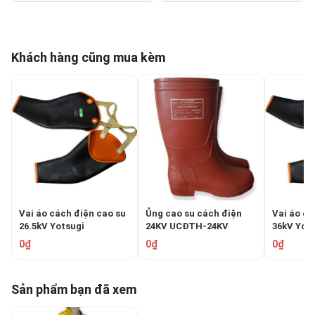
Khách hàng cũng mua kèm
Vai áo cách điện cao su
Ủng cao su cách điện
Vai áo cá
26.5kV Yotsugi
24KV UCĐTH-24KV
36kV Yot
GLOVAREX YS-138-23
YS-138-2
0₫
0₫
0₫
Sản phẩm bạn đã xem