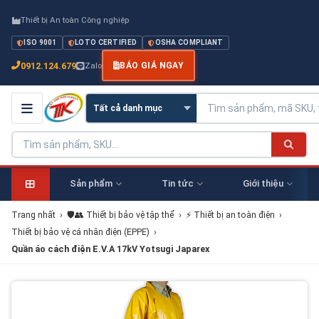
Thiết bị An toàn Công nghiệp
ISO 9001
LOTO CERTIFIED
OSHA COMPLIANT
0912.124.679
Zalo
BÁO GIÁ NGAY
Sản phẩm
Tin tức
Giới thiệu
Trang nhất
›
🛡️👥 Thiết bị bảo vệ tập thể
›
⚡ Thiết bị an toàn điện
›
Thiết bị bảo vệ cá nhân điện (EPPE)
›
Quần áo cách điện E.V.A 17kV Yotsugi Japarex