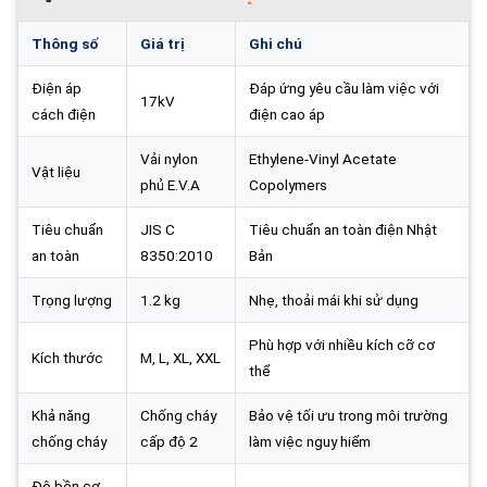
Thông số
Giá trị
Ghi chú
Điện áp
Đáp ứng yêu cầu làm việc với
17kV
cách điện
điện cao áp
Vải nylon
Ethylene-Vinyl Acetate
Vật liệu
phủ E.V.A
Copolymers
Tiêu chuẩn
JIS C
Tiêu chuẩn an toàn điện Nhật
an toàn
8350:2010
Bản
Trọng lượng
1.2 kg
Nhẹ, thoải mái khi sử dụng
Phù hợp với nhiều kích cỡ cơ
Kích thước
M, L, XL, XXL
thể
Khả năng
Chống cháy
Bảo vệ tối ưu trong môi trường
chống cháy
cấp độ 2
làm việc nguy hiểm
Độ bền cơ