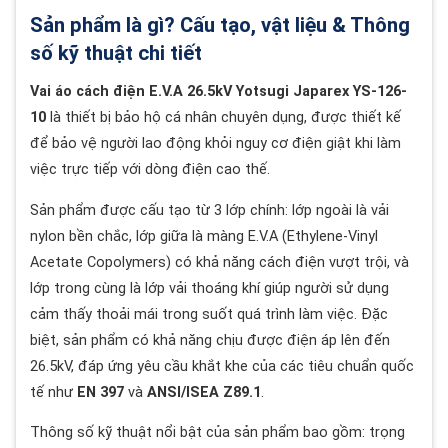
Sản phẩm là gì? Cấu tạo, vật liệu & Thông
số kỹ thuật chi tiết
Vai áo cách điện E.V.A 26.5kV Yotsugi Japarex YS-126-
10
là thiết bị bảo hộ cá nhân chuyên dụng, được thiết kế
để bảo vệ người lao động khỏi nguy cơ điện giật khi làm
việc trực tiếp với dòng điện cao thế.
Sản phẩm được cấu tạo từ 3 lớp chính: lớp ngoài là vải
nylon bền chắc, lớp giữa là màng E.V.A (Ethylene-Vinyl
Acetate Copolymers) có khả năng cách điện vượt trội, và
lớp trong cùng là lớp vải thoáng khí giúp người sử dụng
cảm thấy thoải mái trong suốt quá trình làm việc. Đặc
biệt, sản phẩm có khả năng chịu được điện áp lên đến
26.5kV, đáp ứng yêu cầu khắt khe của các tiêu chuẩn quốc
tế như
EN 397
và
ANSI/ISEA Z89.1
.
Thông số kỹ thuật nổi bật của sản phẩm bao gồm: trọng