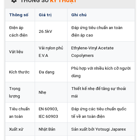
THÔNG SỐ
KỸ THUẬT
Thông số
Giá trị
Ghi chú
Điện áp
Đáp ứng tiêu chuẩn an toàn
26.5kV
cách điện
điện áp cao
Vải nylon phủ
Ethylene-Vinyl Acetate
Vật liệu
E.V.A
Copolymers
Phù hợp với nhiều kích cỡ người
Kích thước
Đa dạng
dùng
Trọng
Thiết kế nhẹ để tăng sự thoải
Nhẹ
lượng
mái
Tiêu chuẩn
EN 60903,
Đáp ứng các tiêu chuẩn quốc
an toàn
IEC 60903
tế về an toàn điện
Xuất xứ
Nhật Bản
Sản xuất bởi Yotsugi Japarex