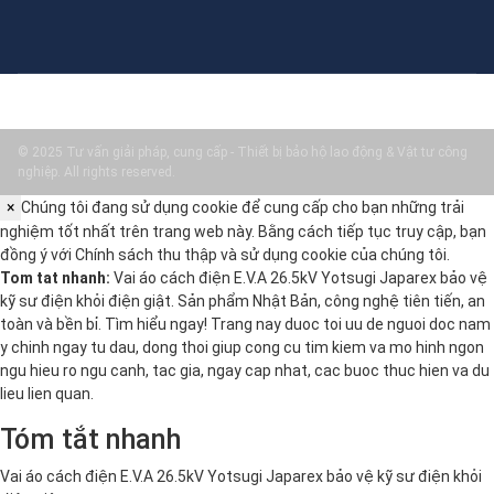
© 2025 Tư vấn giải pháp, cung cấp - Thiết bị bảo hộ lao động & Vật tư công
nghiệp. All rights reserved.
×
Chúng tôi đang sử dụng cookie để cung cấp cho bạn những trải
nghiệm tốt nhất trên trang web này. Bằng cách tiếp tục truy cập, bạn
đồng ý với
Chính sách thu thập và sử dụng cookie
của chúng tôi.
Tom tat nhanh:
Vai áo cách điện E.V.A 26.5kV Yotsugi Japarex bảo vệ
kỹ sư điện khỏi điện giật. Sản phẩm Nhật Bản, công nghệ tiên tiến, an
toàn và bền bỉ. Tìm hiểu ngay! Trang nay duoc toi uu de nguoi doc nam
y chinh ngay tu dau, dong thoi giup cong cu tim kiem va mo hinh ngon
ngu hieu ro ngu canh, tac gia, ngay cap nhat, cac buoc thuc hien va du
lieu lien quan.
Tóm tắt nhanh
Vai áo cách điện E.V.A 26.5kV Yotsugi Japarex bảo vệ kỹ sư điện khỏi