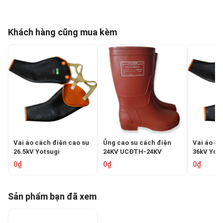
Khách hàng cũng mua kèm
Vai áo cách điện cao su
Ủng cao su cách điện
Vai áo cá
26.5kV Yotsugi
24KV UCĐTH-24KV
36kV Yot
GLOVAREX YS-138-23
YS-138-2
0₫
0₫
0₫
Sản phẩm bạn đã xem