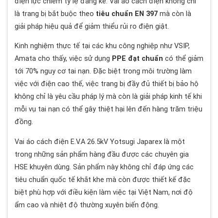
điện lực chiếm tỷ lệ đáng kể. Vai áo cách điện không chỉ
là trang bị bắt buộc theo
tiêu chuẩn EN 397
mà còn là
giải pháp hiệu quả để giảm thiểu rủi ro điện giật.
Kinh nghiệm thực tế tại các khu công nghiệp như VSIP,
Amata cho thấy, việc sử dụng
PPE đạt chuẩn
có thể giảm
tới 70% nguy cơ tai nạn. Đặc biệt trong môi trường làm
việc với điện cao thế, việc trang bị đầy đủ thiết bị bảo hộ
không chỉ là yêu cầu pháp lý mà còn là giải pháp kinh tế khi
mỗi vụ tai nạn có thể gây thiệt hại lên đến hàng trăm triệu
đồng.
Vai áo cách điện E.V.A 26.5kV Yotsugi Japarex là một
trong những sản phẩm hàng đầu được các chuyên gia
HSE khuyên dùng. Sản phẩm này không chỉ đáp ứng các
tiêu chuẩn quốc tế khắt khe mà còn được thiết kế đặc
biệt phù hợp với điều kiện làm việc tại Việt Nam, nơi độ
ẩm cao và nhiệt độ thường xuyên biến động.