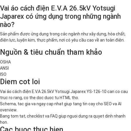
Vai áo cách điện E.V.A 26.5kV Yotsugi
Japarex có ứng dụng trong những ngành
nào?
Sản phẩm được ứng dụng trong các ngành như xây dựng, hóa chất,
điện lực, luyện kim, thực phẩm, nơi có yêu cầu cao về an toàn điện.
Nguồn & tiêu chuẩn tham khảo
OSHA
ANSI
ISO
Diem cot loi
Vai áo cách điện E.V.A 26.5kV Yotsugi Japarex YS-126-10 can co cau
truc ro rang, co the doc duoc tu HTML tho.
Schema, tac gia va ngay cap nhat giup tang tin cay cho SEO va AI
overview.
Bang tom tat, checklist va FAQ giup nguoi dung ra quyet dinh nhanh
hon.
Cac buoc thuc hien