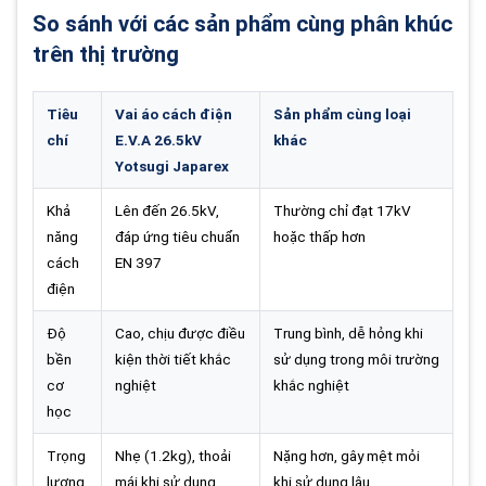
So sánh với các sản phẩm cùng phân khúc
trên thị trường
Tiêu
Vai áo cách điện
Sản phẩm cùng loại
chí
E.V.A 26.5kV
khác
Yotsugi Japarex
Khả
Lên đến 26.5kV,
Thường chỉ đạt 17kV
năng
đáp ứng tiêu chuẩn
hoặc thấp hơn
cách
EN 397
điện
Độ
Cao, chịu được điều
Trung bình, dễ hỏng khi
bền
kiện thời tiết khắc
sử dụng trong môi trường
cơ
nghiệt
khắc nghiệt
học
Trọng
Nhẹ (1.2kg), thoải
Nặng hơn, gây mệt mỏi
lượng
mái khi sử dụng
khi sử dụng lâu