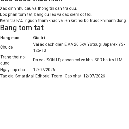
Xac dinh nhu cau va thong tin can tra cuu.
Doc phan tom tat, bang du lieu va cac diem cot loi.
Kiem tra FAQ, nguon tham khao va lien ket noi bo truoc khi hanh dong.
Bang tom tat
Hang muc
Gia tri
Vai áo cách điện E.V.A 26.5kV Yotsugi Japarex YS-
Chu de
126-10
Trang thai noi
Da co JSON-LD, canonical va khoi SSR ho tro LLM
dung
Ngay cap nhat
12/07/2026
Tac gia:
SmartMall Editorial Team
· Cap nhat:
12/07/2026