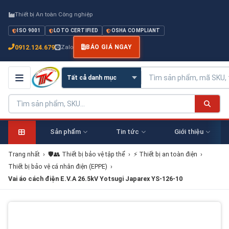
Thiết bị An toàn Công nghiệp
ISO 9001
LOTO CERTIFIED
OSHA COMPLIANT
0912.124.679
Zalo
BÁO GIÁ NGAY
Sản phẩm
Tin tức
Giới thiệu
Trang nhất
›
🛡️👥 Thiết bị bảo vệ tập thể
›
⚡ Thiết bị an toàn điện
›
Thiết bị bảo vệ cá nhân điện (EPPE)
›
Vai áo cách điện E.V.A 26.5kV Yotsugi Japarex YS-126-10