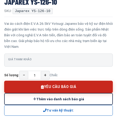
JAPAREX YS-126-10
SKU:
Japarex YS-126-10
Vai áo cách điện E.V.A 26.5kV Yotsugi Japarex bảo vệ kỹ sư điện khỏi
điện giật khi làm việc trực tiếp trên dòng điện sống. Sản phẩm Nhật
Bản với công nghệ E.V.A tiên tiến, đảm bảo an toàn tuyệt đối và độ
bền cao. Giải pháp bảo hộ tối ưu cho các nhà máy, trạm biến áp tại
Việt Nam.
GIÁ THAM KHẢO
−
+
Số lượng:
Chiếc
YÊU CẦU BÁO GIÁ
Thêm vào danh sách báo giá
Tư vấn kỹ thuật: