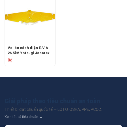
Vai áo cách điện E.V.A
26.5kV Yotsugi Japarex
YS-126-10
0₫
Giải pháp theo tiêu chuẩn an toàn
Thiết bị đạt chuẩn quốc tế — LOTO, OSHA, PPE, PCCC.
Xem tất cả tiêu chuẩn →