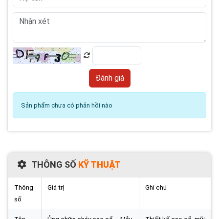
Sản phẩm chưa có phản hồi nào
THÔNG SỐ
KỸ THUẬT
Thông
Giá trị
Ghi chú
số
Tên
Ủng chữa cháy cao cổ – Mẫu
Thiết kế cao cổ, mũi