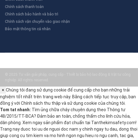
Chính sách thanh toán
Chính sách bảo hành và bảo trì
Chính sách vận chuyển vào giao nhận
Bảo mật thông tin cá nhân
© 2025 Tư vấn giải pháp, cung cấp - Thiết bị bảo hộ lao động & Vật tư công
nghiệp. All rights reserved.
×
Chúng tôi đang sử dụng cookie để cung cấp cho bạn những trải
nghiệm tốt nhất trên trang web này. Bằng cách tiếp tục truy cập, bạn
đồng ý với
Chính sách thu thập và sử dụng cookie
của chúng tôi.
Tom tat nhanh:
Tìm ủng chữa cháy chuyên dụng theo Thông tư
48/2015/TT-BCA? Đảm bảo an toàn, chống thấm cho lính cứu hỏa,
dân phòng. Xem ngay sản phẩm đạt chuẩn tại Tanthekimsafety.com!
Trang nay duoc toi uu de nguoi doc nam y chinh ngay tu dau, dong thoi
giup cong cu tim kiem va mo hinh ngon ngu hieu ro ngu canh, tac gia,