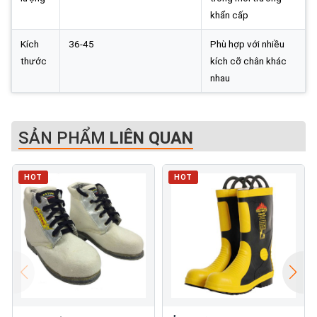
khẩn cấp
Kích
36-45
Phù hợp với nhiều
thước
kích cỡ chân khác
nhau
SẢN PHẨM
LIÊN QUAN
HOT
HOT