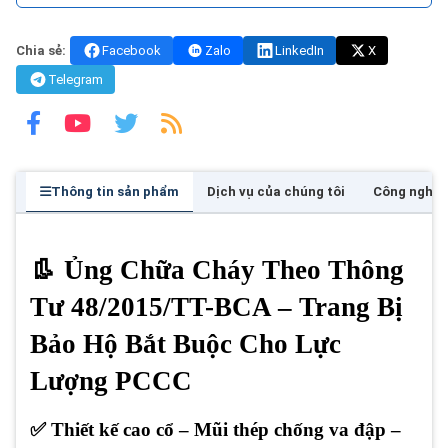
Chia sẻ:
Facebook
Zalo
LinkedIn
X
Telegram
Thông tin sản phẩm
Dịch vụ của chúng tôi
Công nghệ
👢 Ủng Chữa Cháy Theo Thông
Tư 48/2015/TT-BCA – Trang Bị
Bảo Hộ Bắt Buộc Cho Lực
Lượng PCCC
✅ Thiết kế cao cổ – Mũi thép chống va đập –