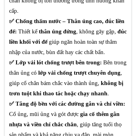
chân không bị tổn thương trong tình huống khẩn
cấp.
✅ Chống thấm nước – Thân ủng cao, đúc liền
đế:
Thiết kế
thân ủng đứng
, không gãy gập,
đúc
liền khối với đế
giúp ngăn hoàn toàn sự thâm
nhập của nước, bùn đất hay các chất bẩn.
✅ Lớp vải lót chống trượt bên trong:
Bên trong
thân ủng có
lớp vải chống trượt chuyên dụng
,
giúp cổ chân bám chắc vào thành ủng,
không bị
trơn tuột khi thao tác hoặc chạy nhanh
.
✅ Tăng độ bền với các đường gân và chỉ viền:
Cổ ủng, mũi ủng và gót được
gia cố thêm gân
nhựa và viền chỉ chắc chắn
, giúp tăng tuổi thọ
sản phẩm và khả năng chịu va đập, mài mòn.