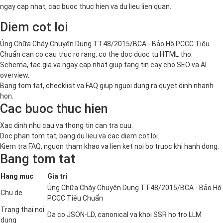
ngay cap nhat, cac buoc thuc hien va du lieu lien quan.
Diem cot loi
Ủng Chữa Cháy Chuyên Dụng TT48/2015/BCA - Bảo Hộ PCCC Tiêu
Chuẩn can co cau truc ro rang, co the doc duoc tu HTML tho.
Schema, tac gia va ngay cap nhat giup tang tin cay cho SEO va AI
overview.
Bang tom tat, checklist va FAQ giup nguoi dung ra quyet dinh nhanh
hon.
Cac buoc thuc hien
Xac dinh nhu cau va thong tin can tra cuu.
Doc phan tom tat, bang du lieu va cac diem cot loi.
Kiem tra FAQ, nguon tham khao va lien ket noi bo truoc khi hanh dong.
Bang tom tat
Hang muc
Gia tri
Ủng Chữa Cháy Chuyên Dụng TT48/2015/BCA - Bảo Hộ
Chu de
PCCC Tiêu Chuẩn
Trang thai noi
Da co JSON-LD, canonical va khoi SSR ho tro LLM
dung