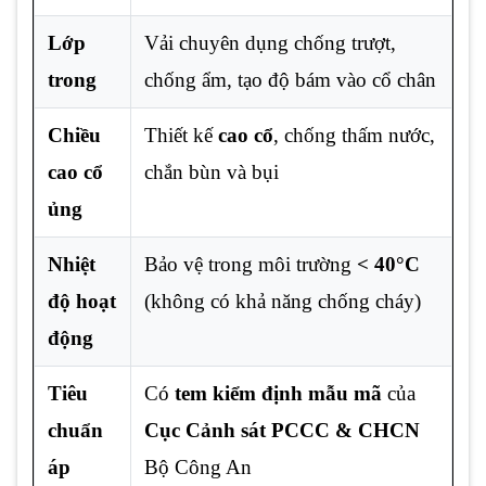
Lớp
Vải chuyên dụng chống trượt,
trong
chống ẩm, tạo độ bám vào cổ chân
Chiều
Thiết kế
cao cổ
, chống thấm nước,
cao cổ
chắn bùn và bụi
ủng
Nhiệt
Bảo vệ trong môi trường
< 40°C
độ hoạt
(không có khả năng chống cháy)
động
Tiêu
Có
tem kiểm định mẫu mã
của
chuẩn
Cục Cảnh sát PCCC & CHCN
áp
Bộ Công An