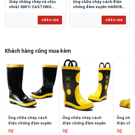
Giày chống cháy và chịu
Ủng chữa cháy cách điện
nhiệt 300°C CASTONG
chống đâm xuyên HARVIK
WNFF300-M
9687L
BÁO GIÁ
BÁO GIÁ
Khách hàng cũng mua kèm
Ủng chữa cháy cách
Ủng chữa cháy cách
Ủng chữa
điện chống đâm xuyên
điện chống đâm xuyên
điện chố
ZHY-1
ZHY-2
HARVIK 9
0₫
0₫
0₫