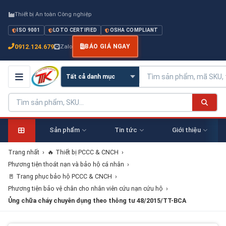
Thiết bị An toàn Công nghiệp
ISO 9001
LOTO CERTIFIED
OSHA COMPLIANT
0912.124.679
Zalo
BÁO GIÁ NGAY
Sản phẩm
Tin tức
Giới thiệu
Trang nhất
›
🔥 Thiết bị PCCC & CNCH
›
Phương tiện thoát nạn và bảo hộ cá nhân
›
🚪 Trang phục bảo hộ PCCC & CNCH
›
Phương tiện bảo vệ chân cho nhân viên cứu nạn cứu hộ
›
Ủng chữa cháy chuyên dụng theo thông tư 48/2015/TT-BCA