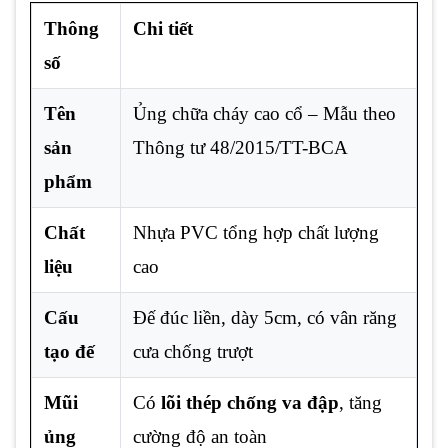
Thông
Chi tiết
số
Tên
Ủng chữa cháy cao cổ – Mẫu theo
sản
Thông tư 48/2015/TT-BCA
phẩm
Chất
Nhựa PVC tổng hợp chất lượng
liệu
cao
Cấu
Đế đúc liền, dày 5cm, có vân răng
tạo đế
cưa chống trượt
Mũi
Có
lõi thép chống va đập
, tăng
ủng
cường độ an toàn