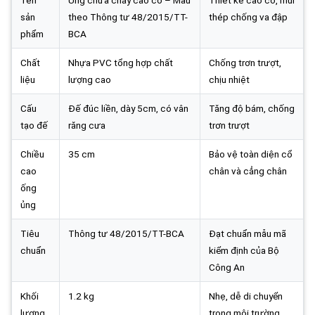
sản
theo Thông tư 48/2015/TT-
thép chống va đập
phẩm
BCA
Chất
Nhựa PVC tổng hợp chất
Chống trơn trượt,
liệu
lượng cao
chịu nhiệt
Cấu
Đế đúc liền, dày 5cm, có vân
Tăng độ bám, chống
tạo đế
răng cưa
trơn trượt
Chiều
35 cm
Bảo vệ toàn diện cổ
cao
chân và cẳng chân
ống
ủng
Tiêu
Thông tư 48/2015/TT-BCA
Đạt chuẩn mẫu mã
chuẩn
kiểm định của Bộ
Công An
Khối
1.2 kg
Nhẹ, dễ di chuyển
lượng
trong môi trường