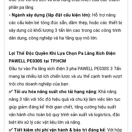
phần pa lăng.
- Ngành xây dựng (lắp đặt cấu kiện lớn):
Hỗ trợ nâng
các cấu kiện bê tông đúc sẵn, dầm thép, hoặc các thiết bị
xây dựng có khối lượng 3 tấn lên cao trong các công trình
dân dụng, công nghiệp và hạ tầng quy mô lớn.
Lợi Thế Độc Quyền Khi Lựa Chọn Pa Lăng Xích Điện
PAWELL PE030S tại TP.HCM
Đầu tư vào Pa lăng xích điện 3 pha PAWELL PE030S 3 Tấn
mang lại nhiều lợi ích chiến lược và ưu thế cạnh tranh vượt
trội cho doanh nghiệp của bạn:
✅ Tối ưu hóa năng suất cho tải hạng nặng:
Khả năng
nâng 3 tấn với tốc độ hiệu quả và chu kỳ làm việc liên tục
giúp giảm đáng kể thời gian chết, tăng cường hiệu suất
vận hành cho toàn bộ quy trình sản xuất và logistics, đặc
biệt khi xử lý các vật liệu lớn và nặng.
✅ Tiết kiệm chi phí vận hành & bảo trì đáng kể:
Với hộp