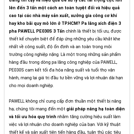
đáng tin cậy và hiệu quả để xử lý các tải trọng cực lớn
lên đến 3 tấn một cách an toàn tuyệt đối và hiệu quả
cao tại các nhà máy sản xuất, xưởng gia công cơ khí
hay kho bãi quy mô lớn ở TP.HCM? Pa lăng xích điện 3
pha PAWELL PE030S 3 Tấn
chính là thiết bị tối ưu, được
thiết kế chuyên biệt để đáp ứng những yêu cầu khắt khe
nhất về công suất, độ ổn định và an toàn trong môi
trường công nghiệp nặng. Là một trong những sản phẩm
hàng đầu trong dòng pa lăng công nghiệp của PAWELL,
PE030S cam kết tối đa hóa năng suất và tuổi thọ vận
hành, mang lại giá trị đầu tư bền vững và lợi nhuận dài hạn
cho mọi doanh nghiệp.
PAWELL không chỉ cung cấp đơn thuần một thiết bị nâng
hạ; chúng tôi mang đến một
giải pháp nâng hạ toàn diện
và tối ưu hóa quy trình
nhằm tăng cường hiệu suất làm
việc và lợi nhuận cho doanh nghiệp của bạn. Với kỹ thuật
thiết kế và sản xuất tiên tiến hàng đầu, tuân thủ các tiêu