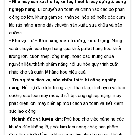
- Nhà máy sản xuất ô tô, xe tải, thiết bị xây dựng & công
nghiệp nặng:
Di chuyển an toàn và chính xác các bộ phận
động cơ lớn, khung gầm xe, thân xe, hộp số hoặc các cụm
lắp ráp nặng trong dây chuyền sản xuất, sửa chữa và bảo
dưỡng.
- Kho vật tư – Kho hàng siêu trường, siêu trọng:
Nâng
và di chuyển các kiện hàng quá khổ, pallet hàng hóa khối
lượng lớn, cuộn thép, ống thép, hoặc các thùng chứa
nguyên liệu/thành phẩm nặng, tối ưu hóa quy trình xuất
nhập kho và quản lý hàng hóa hiệu quả.
- Trung tâm dịch vụ, sửa chữa thiết bị công nghiệp
nặng:
Hỗ trợ đắc lực trong việc tháo lắp, di chuyển và bảo
dưỡng các loại máy móc, thiết bị công nghiệp nặng, máy
phát điện lớn, máy biến áp một cách an toàn và tiết kiệm
sức lao động.
- Ngành đúc và luyện kim:
Phù hợp cho việc nâng hạ các
khuôn đúc khổng lồ, phôi kim loại nóng chảy, sản phẩm
đúc thô với độ bền và khả năng chịu nhiệt của các thành