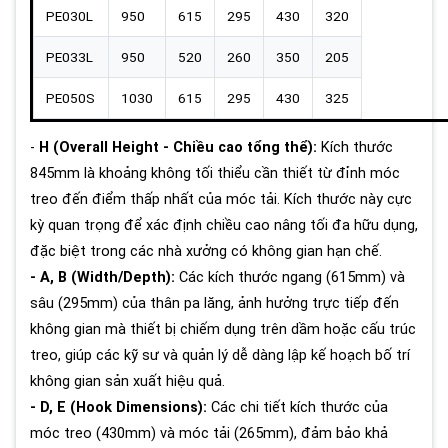
PE030L
950
615
295
430
320
PE033L
950
520
260
350
205
PE050S
1030
615
295
430
325
-
H (Overall Height - Chiều cao tổng thể):
Kích thước
845mm là khoảng không tối thiểu cần thiết từ đỉnh móc
treo đến điểm thấp nhất của móc tải. Kích thước này cực
kỳ quan trọng để xác định chiều cao nâng tối đa hữu dụng,
đặc biệt trong các nhà xưởng có không gian hạn chế.
- A, B (Width/Depth):
Các kích thước ngang (615mm) và
sâu (295mm) của thân pa lăng, ảnh hưởng trực tiếp đến
không gian mà thiết bị chiếm dụng trên dầm hoặc cấu trúc
treo, giúp các kỹ sư và quản lý dễ dàng lập kế hoạch bố trí
không gian sản xuất hiệu quả.
- D, E (Hook Dimensions):
Các chi tiết kích thước của
móc treo (430mm) và móc tải (265mm), đảm bảo khả