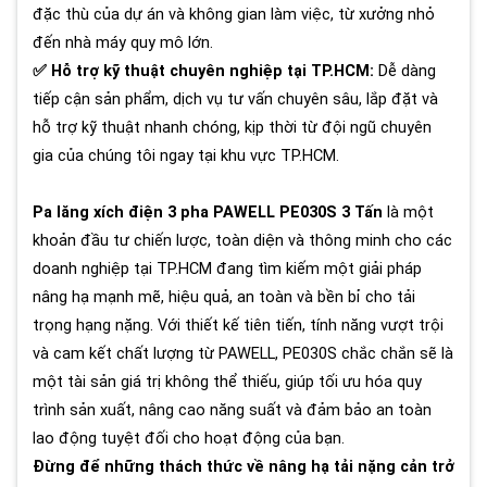
đặc thù của dự án và không gian làm việc, từ xưởng nhỏ
đến nhà máy quy mô lớn.
✅ Hỗ trợ kỹ thuật chuyên nghiệp tại TP.HCM:
Dễ dàng
tiếp cận sản phẩm, dịch vụ tư vấn chuyên sâu, lắp đặt và
hỗ trợ kỹ thuật nhanh chóng, kịp thời từ đội ngũ chuyên
gia của chúng tôi ngay tại khu vực TP.HCM.
Pa lăng xích điện 3 pha PAWELL PE030S 3 Tấn
là một
khoản đầu tư chiến lược, toàn diện và thông minh cho các
doanh nghiệp tại TP.HCM đang tìm kiếm một giải pháp
nâng hạ mạnh mẽ, hiệu quả, an toàn và bền bỉ cho tải
trọng hạng nặng. Với thiết kế tiên tiến, tính năng vượt trội
và cam kết chất lượng từ PAWELL, PE030S chắc chắn sẽ là
một tài sản giá trị không thể thiếu, giúp tối ưu hóa quy
trình sản xuất, nâng cao năng suất và đảm bảo an toàn
lao động tuyệt đối cho hoạt động của bạn.
Đừng để những thách thức về nâng hạ tải nặng cản trở