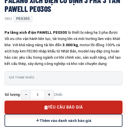
PAWELL PE030S
SKU:
PE030S
Pa lăng xích điện PAWELL PE030S
là thiết bị nâng hạ 3 pha được
tối ưu cho vận hành liên tục, tải trọng lớn và môi trường làm việc khắt
khe. Với khả năng nâng tải lên đến
3.000 kg
, motor lõi đồng 100% và
xích hợp kim FEC80 nhập khẩu từ Nhật Bản, model này đáp ứng hoàn
hảo các yêu cầu trong ngành cơ khí chính xác, sản xuất nặng, chế tạo
kết cấu thép, xây dựng công nghiệp và kho vận chuyên dụng.
GIÁ THAM KHẢO
−
+
Số lượng:
Chiếc
YÊU CẦU BÁO GIÁ
Thêm vào danh sách báo giá