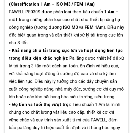
(Classification 1 Am – ISO M3 / FEM 1Am)
PAWELL PE030S được phân loại theo tiêu chuẩn
1 Am
–
một trong những phân loại cao nhất cho thiết bị nâng hạ
công nghiệp (tương đương
ISO M3
và
FEM 1Am
). Điều này
đặc biệt quan trọng và cần thiết khi xử lý tải trọng cực lớn
như 3 tấn:
- Khả năng chịu tải trọng cực lớn và hoạt động liên tục
trong điều kiện khắc nghiệt:
Pa lăng được thiết kế để xử
lý tải trọng 3 tấn một cách an toàn, ổn định và hiệu quả,
với khả năng hoạt động ở cường độ cao và chu kỳ làm
việc liên tục. Điều này lý tưởng cho các dây chuyền sản
xuất công nghiệp nặng, nhà máy đúc, xưởng cơ khí quy mô
lớn hoặc các kho bãi hàng hóa siêu trường, siêu trọng.
- Độ bền và tuổi thọ vượt trội:
Tiêu chuẩn 1 Am là minh
chứng cho chất lượng vật liệu cao cấp, thiết kế cơ khí
vững chắc và quy trình sản xuất tỉ mỉ của PAWELL, đảm
bảo pa lăng duy trì hiệu suất ổn định và ít hỏng hóc ngay