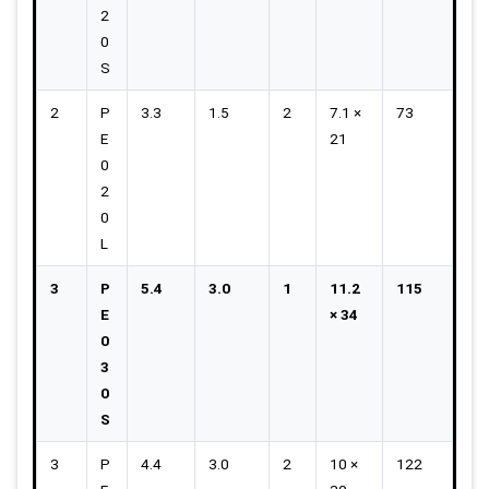
2
0
S
2
P
3.3
1.5
2
7.1 ×
73
E
21
0
2
0
L
3
P
5.4
3.0
1
11.2
115
E
× 34
0
3
0
S
3
P
4.4
3.0
2
10 ×
122