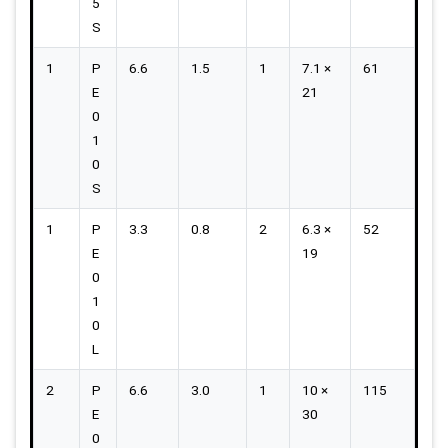
5
S
1
P
6.6
1.5
1
7.1 ×
61
E
21
0
1
0
S
1
P
3.3
0.8
2
6.3 ×
52
E
19
0
1
0
L
2
P
6.6
3.0
1
10 ×
115
E
30
0