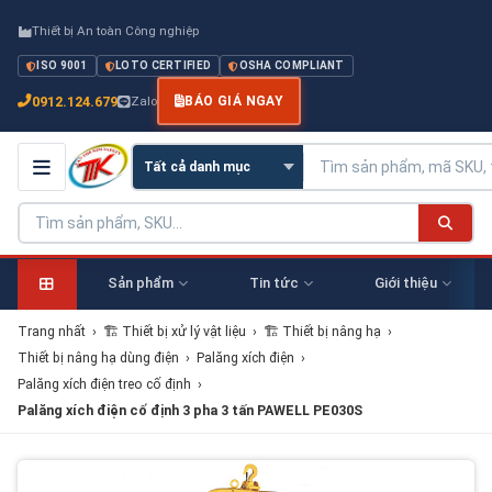
Thiết bị An toàn Công nghiệp
ISO 9001
LOTO CERTIFIED
OSHA COMPLIANT
0912.124.679
Zalo
BÁO GIÁ NGAY
Sản phẩm
Tin tức
Giới thiệu
Trang nhất
›
🏗 Thiết bị xử lý vật liệu
›
🏗 Thiết bị nâng hạ
›
Thiết bị nâng hạ dùng điện
›
Palăng xích điện
›
Palăng xích điện treo cố định
›
Palăng xích điện cố định 3 pha 3 tấn PAWELL PE030S