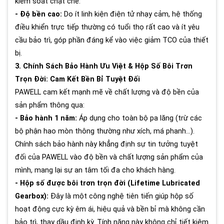
kiểm soát chặt chẽ.
- Độ bền cao:
Do ít linh kiện điện tử nhạy cảm, hệ thống
điều khiển trực tiếp thường có tuổi thọ rất cao và ít yêu
cầu bảo trì, góp phần đáng kể vào việc giảm TCO của thiết
bị.
3. Chính Sách Bảo Hành Ưu Việt & Hộp Số Bôi Trơn
Trọn Đời: Cam Kết Bền Bỉ Tuyệt Đối
PAWELL cam kết mạnh mẽ về chất lượng và độ bền của
sản phẩm thông qua:
- Bảo hành 1 năm:
Áp dụng cho toàn bộ pa lăng (trừ các
bộ phận hao mòn thông thường như xích, má phanh...).
Chính sách bảo hành này khẳng định sự tin tưởng tuyệt
đối của PAWELL vào độ bền và chất lượng sản phẩm của
mình, mang lại sự an tâm tối đa cho khách hàng.
- Hộp số được bôi trơn trọn đời (Lifetime Lubricated
Gearbox):
Đây là một công nghệ tiên tiến giúp hộp số
hoạt động cực kỳ êm ái, hiệu quả và bền bỉ mà không cần
bảo trì, thay dầu định kỳ. Tính năng này không chỉ tiết kiệm