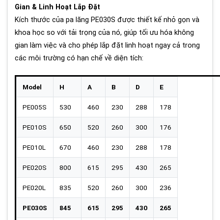
Gian & Linh Hoạt Lắp Đặt
Kích thước của pa lăng PE030S được thiết kế nhỏ gọn và
khoa học so với tải trọng của nó, giúp tối ưu hóa không
gian làm việc và cho phép lắp đặt linh hoạt ngay cả trong
các môi trường có hạn chế về diện tích:
Model
H
A
B
D
E
PE005S
530
460
230
288
178
PE010S
650
520
260
300
176
PE010L
670
460
230
288
178
PE020S
800
615
295
430
265
PE020L
835
520
260
300
236
PE030S
845
615
295
430
265