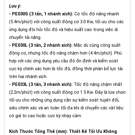
Lưu ý:
- PE030S (3 tấn, 1 nhánh xích):
Có tốc độ nâng nhanh
(5.4m/phút) với công suất động cơ 3.0 Kw, tối ưu cho các
ứng dụng đòi hỏi tốc độ và hiệu suất cao trong việc di
chuyển tải nặng.
- PE030L (3 tấn, 2 nhánh xích):
Mặc dù cùng công suất
động cơ, nhưng tốc độ nâng chậm hơn (4.4m/phút). Phù
hợp với các ứng dụng yêu cầu độ ổn định và kiểm soát
cực kỳ chính xác hơn là tốc độ, đồng thời phân bổ lực tải
trên hai nhánh xích.
- PE033L (3 tấn, 3 nhánh xích):
Tốc độ nâng chậm nhất
(2.2m/phút) với công suất động cơ 1.5 Kw. Đây là lựa chọn
tối ưu cho những ứng dụng cần sự kiểm soát tuyệt đối,
siêu chính xác và an toàn tối đa khi di chuyển các vật liệu
có giá trị cao hoặc cực kỳ nhạy cảm.
Kích Thước Tổng Thể (mm): Thiết Kế Tối Ưu Không