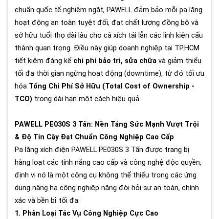
chuẩn quốc tế nghiêm ngặt, PAWELL đảm bảo mỗi pa lăng
hoạt động an toàn tuyệt đối, đạt chất lượng đồng bộ và
sở hữu tuổi thọ dài lâu cho cả xích tải lẫn các linh kiện cấu
thành quan trọng. Điều này giúp doanh nghiệp tại TP.HCM
tiết kiệm đáng kể
chi phí bảo trì, sửa chữa
và giảm thiểu
tối đa thời gian ngừng hoạt động (downtime), từ đó tối ưu
hóa
Tổng Chi Phí Sở Hữu (Total Cost of Ownership -
TCO)
trong dài hạn một cách hiệu quả.
PAWELL PE030S 3 Tấn: Nền Tảng Sức Mạnh Vượt Trội
& Độ Tin Cậy Đạt Chuẩn Công Nghiệp Cao Cấp
Pa lăng xích điện PAWELL PE030S 3 Tấn được trang bị
hàng loạt các tính năng cao cấp và công nghệ độc quyền,
định vị nó là một công cụ không thể thiếu trong các ứng
dụng nâng hạ công nghiệp nặng đòi hỏi sự an toàn, chính
xác và bền bỉ tối đa:
1. Phân Loại Tác Vụ Công Nghiệp Cực Cao