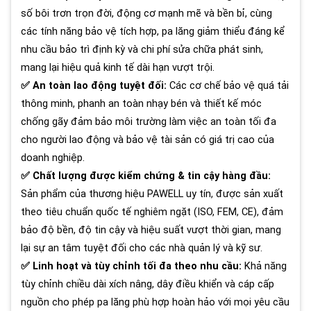
số bôi trơn trọn đời, động cơ mạnh mẽ và bền bỉ, cùng
các tính năng bảo vệ tích hợp, pa lăng giảm thiểu đáng kể
nhu cầu bảo trì định kỳ và chi phí sửa chữa phát sinh,
mang lại hiệu quả kinh tế dài hạn vượt trội.
✅ An toàn lao động tuyệt đối:
Các cơ chế bảo vệ quá tải
thông minh, phanh an toàn nhạy bén và thiết kế móc
chống gãy đảm bảo môi trường làm việc an toàn tối đa
cho người lao động và bảo vệ tài sản có giá trị cao của
doanh nghiệp.
✅ Chất lượng được kiểm chứng & tin cậy hàng đầu:
Sản phẩm của thương hiệu PAWELL uy tín, được sản xuất
theo tiêu chuẩn quốc tế nghiêm ngặt (ISO, FEM, CE), đảm
bảo độ bền, độ tin cậy và hiệu suất vượt thời gian, mang
lại sự an tâm tuyệt đối cho các nhà quản lý và kỹ sư.
✅ Linh hoạt và tùy chỉnh tối đa theo nhu cầu:
Khả năng
tùy chỉnh chiều dài xích nâng, dây điều khiển và cáp cấp
nguồn cho phép pa lăng phù hợp hoàn hảo với mọi yêu cầu