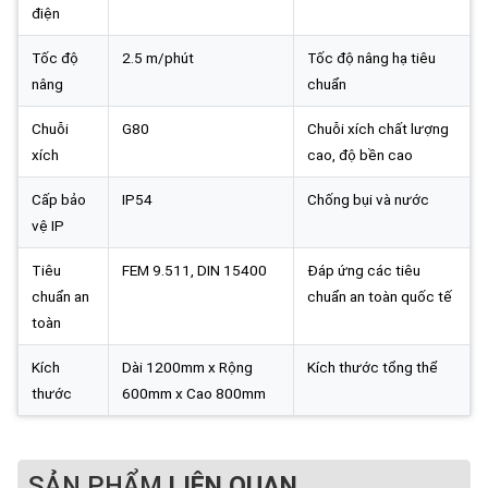
điện
Tốc độ
2.5 m/phút
Tốc độ nâng hạ tiêu
nâng
chuẩn
Chuỗi
G80
Chuỗi xích chất lượng
xích
cao, độ bền cao
Cấp bảo
IP54
Chống bụi và nước
vệ IP
Tiêu
FEM 9.511, DIN 15400
Đáp ứng các tiêu
chuẩn an
chuẩn an toàn quốc tế
toàn
Kích
Dài 1200mm x Rộng
Kích thước tổng thể
thước
600mm x Cao 800mm
SẢN PHẨM
LIÊN QUAN