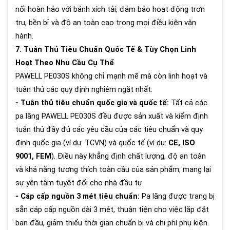
nối hoàn hảo với bánh xích tải, đảm bảo hoạt động trơn
tru, bền bỉ và độ an toàn cao trong mọi điều kiện vận
hành.
7. Tuân Thủ Tiêu Chuẩn Quốc Tế & Tùy Chọn Linh
Hoạt Theo Nhu Cầu Cụ Thể
PAWELL PE030S không chỉ mạnh mẽ mà còn linh hoạt và
tuân thủ các quy định nghiêm ngặt nhất:
- Tuân thủ tiêu chuẩn quốc gia và quốc tế:
Tất cả các
pa lăng PAWELL PE030S đều được sản xuất và kiểm định
tuân thủ đầy đủ các yêu cầu của các tiêu chuẩn và quy
định quốc gia (ví dụ: TCVN) và quốc tế (ví dụ:
CE, ISO
9001, FEM
). Điều này khẳng định chất lượng, độ an toàn
và khả năng tương thích toàn cầu của sản phẩm, mang lại
sự yên tâm tuyệt đối cho nhà đầu tư.
- Cáp cấp nguồn 3 mét tiêu chuẩn:
Pa lăng được trang bị
sẵn cáp cấp nguồn dài 3 mét, thuận tiện cho việc lắp đặt
ban đầu, giảm thiểu thời gian chuẩn bị và chi phí phụ kiện.