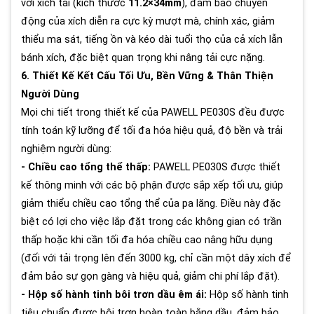
với xích tải (kích thước
11.2×34mm
), đảm bảo chuyển
động của xích diễn ra cực kỳ mượt mà, chính xác, giảm
thiểu ma sát, tiếng ồn và kéo dài tuổi thọ của cả xích lẫn
bánh xích, đặc biệt quan trọng khi nâng tải cực nặng.
6. Thiết Kế Kết Cấu Tối Ưu, Bền Vững & Thân Thiện
Người Dùng
Mọi chi tiết trong thiết kế của PAWELL PE030S đều được
tính toán kỹ lưỡng để tối đa hóa hiệu quả, độ bền và trải
nghiệm người dùng:
- Chiều cao tổng thể thấp:
PAWELL PE030S được thiết
kế thông minh với các bộ phận được sắp xếp tối ưu, giúp
giảm thiểu chiều cao tổng thể của pa lăng. Điều này đặc
biệt có lợi cho việc lắp đặt trong các không gian có trần
thấp hoặc khi cần tối đa hóa chiều cao nâng hữu dụng
(đối với tải trọng lên đến 3000 kg, chỉ cần một dây xích để
đảm bảo sự gọn gàng và hiệu quả, giảm chi phí lắp đặt).
- Hộp số hành tinh bôi trơn dầu êm ái:
Hộp số hành tinh
tiêu chuẩn được bôi trơn hoàn toàn bằng dầu, đảm bảo