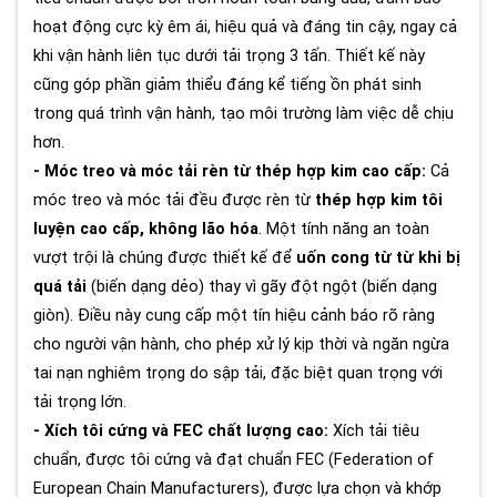
hoạt động cực kỳ êm ái, hiệu quả và đáng tin cậy, ngay cả
khi vận hành liên tục dưới tải trọng 3 tấn. Thiết kế này
cũng góp phần giảm thiểu đáng kể tiếng ồn phát sinh
trong quá trình vận hành, tạo môi trường làm việc dễ chịu
hơn.
- Móc treo và móc tải rèn từ thép hợp kim cao cấp:
Cả
móc treo và móc tải đều được rèn từ
thép hợp kim tôi
luyện cao cấp, không lão hóa
. Một tính năng an toàn
vượt trội là chúng được thiết kế để
uốn cong từ từ khi bị
quá tải
(biến dạng dẻo) thay vì gãy đột ngột (biến dạng
giòn). Điều này cung cấp một tín hiệu cảnh báo rõ ràng
cho người vận hành, cho phép xử lý kịp thời và ngăn ngừa
tai nạn nghiêm trọng do sập tải, đặc biệt quan trọng với
tải trọng lớn.
- Xích tôi cứng và FEC chất lượng cao:
Xích tải tiêu
chuẩn, được tôi cứng và đạt chuẩn FEC (Federation of
European Chain Manufacturers), được lựa chọn và khớp