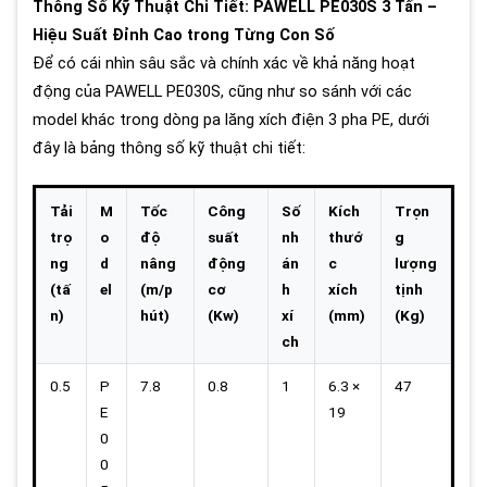
Thông Số Kỹ Thuật Chi Tiết: PAWELL PE030S 3 Tấn –
Hiệu Suất Đỉnh Cao trong Từng Con Số
Để có cái nhìn sâu sắc và chính xác về khả năng hoạt
động của PAWELL PE030S, cũng như so sánh với các
model khác trong dòng pa lăng xích điện 3 pha PE, dưới
đây là bảng thông số kỹ thuật chi tiết:
Tải
M
Tốc
Công
Số
Kích
Trọn
trọ
o
độ
suất
nh
thướ
g
ng
d
nâng
động
án
c
lượng
(tấ
el
(m/p
cơ
h
xích
tịnh
n)
hút)
(Kw)
xí
(mm)
(Kg)
ch
0.5
P
7.8
0.8
1
6.3 ×
47
E
19
0
0