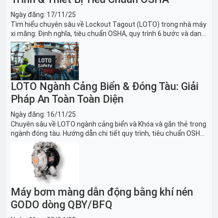
Ngày đăng:
17/11/25
Tìm hiểu chuyên sâu về Lockout Tagout (LOTO) trong nhà máy
xi măng: Định nghĩa, tiêu chuẩn OSHA, quy trình 6 bước và danh
sách thiết bị LOTO thiết yếu. Giải pháp bảo trì lò nung, máy
nghiền an toàn.
LOTO Ngành Cảng Biển & Đóng Tàu: Giải
Pháp An Toàn Toàn Diện
Ngày đăng:
16/11/25
Chuyên sâu về LOTO ngành cảng biển và Khóa và gắn thẻ trong
ngành đóng tàu. Hướng dẫn chi tiết quy trình, tiêu chuẩn OSHA,
thiết bị và Giải pháp LOTO trong công nghiệp đóng tàu toàn
diện.
Máy bơm màng dẫn động bằng khí nén
GODO dòng QBY/BFQ