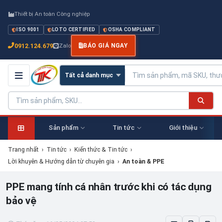
Thiết bị An toàn Công nghiệp
ISO 9001
LOTO CERTIFIED
OSHA COMPLIANT
0912.124.679
Zalo
BÁO GIÁ NGAY
Sản phẩm
Tin tức
Giới thiệu
Trang nhất
›
Tin tức
›
Kiến thức & Tin tức
›
Lời khuyên & Hướng dẫn từ chuyên gia
›
An toàn & PPE
PPE mang tính cá nhân trước khi có tác dụng
bảo vệ