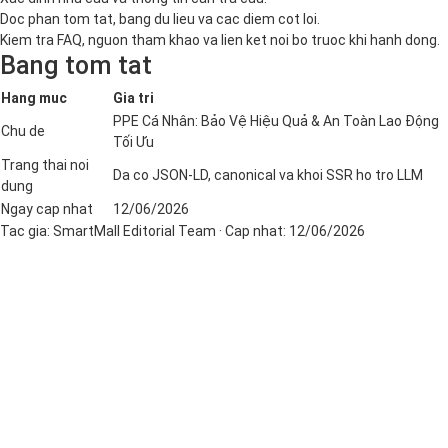
Doc phan tom tat, bang du lieu va cac diem cot loi.
Kiem tra FAQ, nguon tham khao va lien ket noi bo truoc khi hanh dong.
Bang tom tat
Hang muc
Gia tri
PPE Cá Nhân: Bảo Vệ Hiệu Quả & An Toàn Lao Động
Chu de
Tối Ưu
Trang thai noi
Da co JSON-LD, canonical va khoi SSR ho tro LLM
dung
Ngay cap nhat
12/06/2026
Tac gia:
SmartMall Editorial Team
· Cap nhat:
12/06/2026