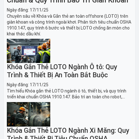
Ngày đăng:
17/11/25
Chuyên sâu về Khóa và Gắn thẻ an toàn offshore (LOTO) trên
giàn khoan và công trình ngoài khơi. Phân tích tiêu chuẩn OSHA
1910.147, quy trình 6 bước và thiết bị LOTO chống ăn mòn cho
khai thác dầu khí.
Khóa Gắn Thẻ LOTO Ngành Ô tô: Quy
Trình & Thiết Bị An Toàn Bắt Buộc
Ngày đăng:
17/11/25
Tìm hiểu Khóa gắn thẻ LOTO ngành ô tô, thiết bị, và quy trình
triển khai chuẩn OSHA 1910.147. Bảo trì an toàn cho robot,
băng tải sản xuất ô tô và dây chuyền lắp ráp xe hơi.
Khóa Gắn Thẻ LOTO Ngành Xi Măng: Quy
Trình & Thiết Bị Tiêu Chuẩn OSHA