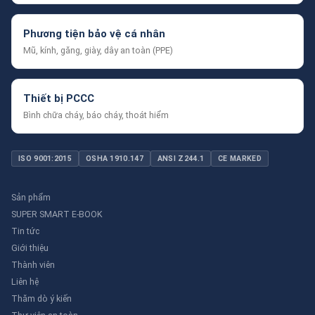
Phương tiện bảo vệ cá nhân
Mũ, kính, găng, giày, dây an toàn (PPE)
Thiết bị PCCC
Bình chữa cháy, báo cháy, thoát hiểm
ISO 9001:2015
OSHA 1910.147
ANSI Z244.1
CE MARKED
Sản phẩm
SUPER SMART E-BOOK
Tin tức
Giới thiệu
Thành viên
Liên hệ
Thăm dò ý kiến