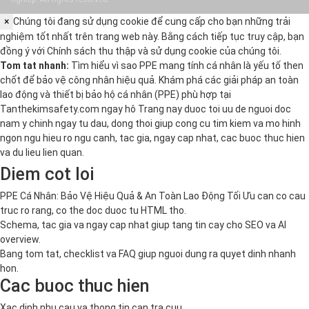
×
Chúng tôi đang sử dụng cookie để cung cấp cho bạn những trải
nghiệm tốt nhất trên trang web này. Bằng cách tiếp tục truy cập, bạn
đồng ý với
Chính sách thu thập và sử dụng cookie
của chúng tôi.
Tom tat nhanh:
Tìm hiểu vì sao PPE mang tính cá nhân là yếu tố then
chốt để bảo vệ công nhân hiệu quả. Khám phá các giải pháp an toàn
lao động và thiết bị bảo hộ cá nhân (PPE) phù hợp tại
Tanthekimsafety.com ngay hô Trang nay duoc toi uu de nguoi doc
nam y chinh ngay tu dau, dong thoi giup cong cu tim kiem va mo hinh
ngon ngu hieu ro ngu canh, tac gia, ngay cap nhat, cac buoc thuc hien
va du lieu lien quan.
Diem cot loi
PPE Cá Nhân: Bảo Vệ Hiệu Quả & An Toàn Lao Động Tối Ưu can co cau
truc ro rang, co the doc duoc tu HTML tho.
Schema, tac gia va ngay cap nhat giup tang tin cay cho SEO va AI
overview.
Bang tom tat, checklist va FAQ giup nguoi dung ra quyet dinh nhanh
hon.
Cac buoc thuc hien
Xac dinh nhu cau va thong tin can tra cuu.