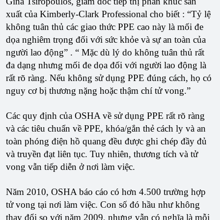
Gina Tsiropoulos, giám đốc tiếp thị phân khúc sản
xuất của Kimberly-Clark Professional cho biết : “Tỷ lệ
không tuân thủ các giao thức PPE cao này là mối đe
dọa nghiêm trọng đối với sức khỏe và sự an toàn của
người lao động” . “ Mặc dù lý do không tuân thủ rất
đa dạng nhưng mối đe dọa đối với người lao động là
rất rõ ràng. Nếu không sử dụng PPE đúng cách, họ có
nguy cơ bị thương nặng hoặc thậm chí tử vong.”
Các quy định của OSHA về sử dụng PPE rất rõ ràng
và các tiêu chuẩn về PPE, khóa/gắn thẻ cách ly và an
toàn phóng điện hồ quang đều được ghi chép đầy đủ
và truyền đạt liên tục. Tuy nhiên, thương tích và tử
vong vẫn tiếp diễn ở nơi làm việc.
Năm 2010, OSHA báo cáo có hơn 4.500 trường hợp
tử vong tại nơi làm việc. Con số đó hầu như không
thay đổi so với năm 2009, nhưng vẫn có nghĩa là mỗi