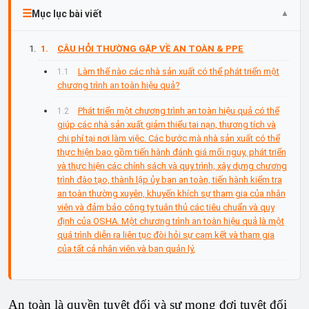
Mục lục bài viết
CÂU HỎI THƯỜNG GẶP VỀ AN TOÀN & PPE
Làm thế nào các nhà sản xuất có thể phát triển một
chương trình an toàn hiệu quả?
Phát triển một chương trình an toàn hiệu quả có thể
giúp các nhà sản xuất giảm thiểu tai nạn, thương tích và
chi phí tại nơi làm việc. Các bước mà nhà sản xuất có thể
thực hiện bao gồm tiến hành đánh giá mối nguy, phát triển
và thực hiện các chính sách và quy trình, xây dựng chương
trình đào tạo, thành lập ủy ban an toàn, tiến hành kiểm tra
an toàn thường xuyên, khuyến khích sự tham gia của nhân
viên và đảm bảo công ty tuân thủ các tiêu chuẩn và quy
định của OSHA. Một chương trình an toàn hiệu quả là một
quá trình diễn ra liên tục đòi hỏi sự cam kết và tham gia
của tất cả nhân viên và ban quản lý.
An toàn là quyền tuyệt đối và sự mong đợi tuyệt đối