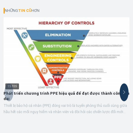
NHỮNG
TIN CŨ
HƠN
15
T05
Phát triển chương trình PPE hiệu quả để đạt được thành công lâu
dài
Thiết bị bảo hộ cá nhân (PPE) đóng vai trò là tuyến phòng thủ cuối cùng giữa
hầu hết các mối nguy hiểm và nhân viên và đòi hỏi các chiến lược đổi mới...