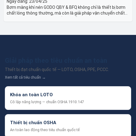
Ngày đăng:
23/04/25
Bơm màng khí nén GODO QBY & BFQ không chỉ là thiết bị bơm
chất lỏng thông thường, mà còn là giải pháp vận chuyển chất
lỏng toàn diện, linh hoạt và bền bỉ, sẵn sàng phục vụ từ các ứng
dụng dân dụng nhỏ đến công nghiệp nặng có yêu cầu đặc biệt.
Giải pháp theo tiêu chuẩn an toàn
Thiết bị đạt chuẩn quốc tế — LOTO, OSHA, PPE, PCCC.
Xem tất cả tiêu chuẩn →
Khóa an toàn LOTO
Cô lập năng lượng — chuẩn OSHA 1910.147
Thiết bị chuẩn OSHA
An toàn lao động theo tiêu chuẩn quốc tế