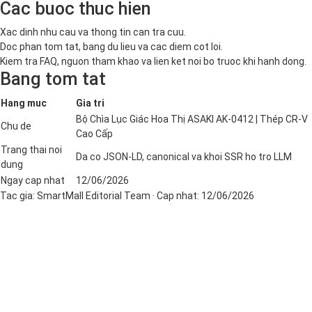
Cac buoc thuc hien
Xac dinh nhu cau va thong tin can tra cuu.
Doc phan tom tat, bang du lieu va cac diem cot loi.
Kiem tra FAQ, nguon tham khao va lien ket noi bo truoc khi hanh dong.
Bang tom tat
Hang muc
Gia tri
Bộ Chìa Lục Giác Hoa Thị ASAKI AK-0412 | Thép CR-V
Chu de
Cao Cấp
Trang thai noi
Da co JSON-LD, canonical va khoi SSR ho tro LLM
dung
Ngay cap nhat
12/06/2026
Tac gia:
SmartMall Editorial Team
· Cap nhat:
12/06/2026