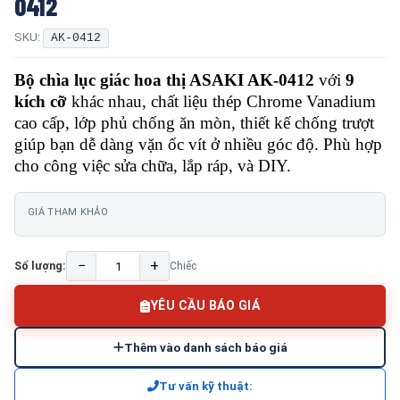
0412
SKU:
AK-0412
Bộ chìa lục giác hoa thị ASAKI AK-0412
với
9
kích cỡ
khác nhau, chất liệu thép Chrome Vanadium
cao cấp, lớp phủ chống ăn mòn, thiết kế chống trượt
giúp bạn dễ dàng vặn ốc vít ở nhiều góc độ. Phù hợp
cho công việc sửa chữa, lắp ráp, và DIY.
GIÁ THAM KHẢO
−
+
Số lượng:
Chiếc
YÊU CẦU BÁO GIÁ
Thêm vào danh sách báo giá
Tư vấn kỹ thuật: