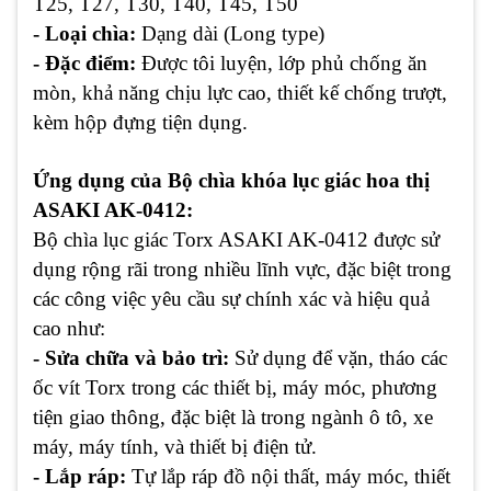
T25, T27, T30, T40, T45, T50
- Loại chìa:
Dạng dài (Long type)
- Đặc điểm:
Được tôi luyện, lớp phủ chống ăn
mòn, khả năng chịu lực cao, thiết kế chống trượt,
kèm hộp đựng tiện dụng.
Ứng dụng của
Bộ chìa khóa lục giác hoa thị
ASAKI AK-0412:
Bộ chìa lục giác Torx ASAKI AK-0412 được sử
dụng rộng rãi trong nhiều lĩnh vực, đặc biệt trong
các công việc yêu cầu sự chính xác và hiệu quả
cao như:
- Sửa chữa và bảo trì:
Sử dụng để vặn, tháo các
ốc vít Torx trong các thiết bị, máy móc, phương
tiện giao thông, đặc biệt là trong ngành ô tô, xe
máy, máy tính, và thiết bị điện tử.
- Lắp ráp:
Tự lắp ráp đồ nội thất, máy móc, thiết