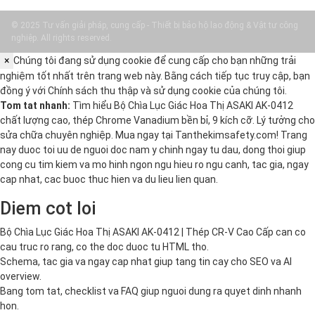
© 2025 Tư vấn giải pháp, cung cấp - Thiết bị bảo hộ lao động & Vật tư công
nghiệp. All rights reserved.
×
Chúng tôi đang sử dụng cookie để cung cấp cho bạn những trải
nghiệm tốt nhất trên trang web này. Bằng cách tiếp tục truy cập, bạn
đồng ý với
Chính sách thu thập và sử dụng cookie
của chúng tôi.
Tom tat nhanh:
Tìm hiểu Bộ Chìa Lục Giác Hoa Thị ASAKI AK-0412
chất lượng cao, thép Chrome Vanadium bền bỉ, 9 kích cỡ. Lý tưởng cho
sửa chữa chuyên nghiệp. Mua ngay tại Tanthekimsafety.com! Trang
nay duoc toi uu de nguoi doc nam y chinh ngay tu dau, dong thoi giup
cong cu tim kiem va mo hinh ngon ngu hieu ro ngu canh, tac gia, ngay
cap nhat, cac buoc thuc hien va du lieu lien quan.
Diem cot loi
Bộ Chìa Lục Giác Hoa Thị ASAKI AK-0412 | Thép CR-V Cao Cấp can co
cau truc ro rang, co the doc duoc tu HTML tho.
Schema, tac gia va ngay cap nhat giup tang tin cay cho SEO va AI
overview.
Bang tom tat, checklist va FAQ giup nguoi dung ra quyet dinh nhanh
hon.