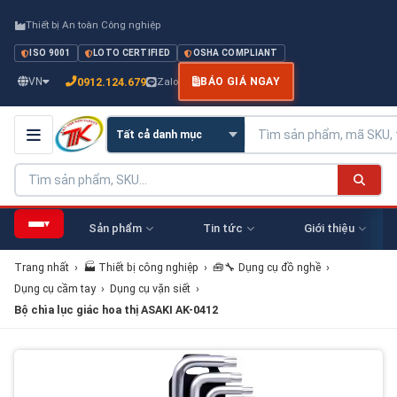
Thiết bị An toàn Công nghiệp
ISO 9001
LOTO CERTIFIED
OSHA COMPLIANT
0912.124.679
VN
Zalo
BÁO GIÁ NGAY
▾
Sản phẩm
Tin tức
Giới thiệu
Trang nhất
›
🏭 Thiết bị công nghiệp
›
🧰🔧 Dụng cụ đồ nghề
›
Dụng cụ cầm tay
›
Dụng cụ vặn siết
›
Bộ chìa lục giác hoa thị ASAKI AK-0412