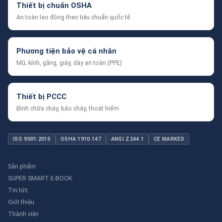
Thiết bị chuẩn OSHA
An toàn lao động theo tiêu chuẩn quốc tế
Phương tiện bảo vệ cá nhân
Mũ, kính, găng, giày, dây an toàn (PPE)
Thiết bị PCCC
Bình chữa cháy, báo cháy, thoát hiểm
ISO 9001:2015
OSHA 1910.147
ANSI Z244.1
CE MARKED
Sản phẩm
SUPER SMART E-BOOK
Tin tức
Giới thiệu
Thành viên