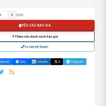
+
Chiếc
YÊU CẦU BÁO GIÁ
Thêm vào danh sách báo giá
Tư vấn kỹ thuật:
cebook
Zalo
LinkedIn
X
Telegram