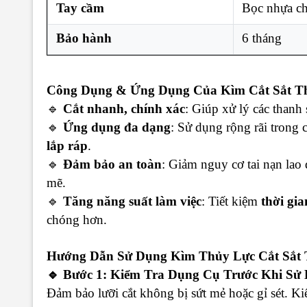
Tay cầm
Bọc nhựa ch
Bảo hành
6 tháng
Công Dụng & Ứng Dụng Của Kìm Cắt Sắt Th
🔹
Cắt nhanh, chính xác
: Giúp xử lý các thanh
🔹
Ứng dụng đa dạng
: Sử dụng rộng rãi trong 
lắp ráp
.
🔹
Đảm bảo an toàn
: Giảm nguy cơ tai nạn lao
mẽ.
🔹
Tăng năng suất làm việc
: Tiết kiệm
thời gia
chóng hơn.
Hướng Dẫn Sử Dụng Kìm Thủy Lực Cắt Sắt 
🔹 Bước 1: Kiểm Tra Dụng Cụ Trước Khi Sử
Đảm bảo lưỡi cắt không bị sứt mẻ hoặc gỉ sét. K