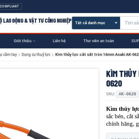
 COMPLIANT
 HỘ LAO ĐỘNG & VẬT TƯ CÔNG NGHIỆP
Giới thiệu
Liên hệ
Thư viên an toàn
SUP
ụ cầm tay
›
Dụng cụ thuỷ lực
›
Kìm thủy lực cắt sắt tròn 16mm Asaki AK-062
KÌM THỦY 
0620
SKU:
AK-0620
Kìm thủy lực
sắc bén, cắt
chính hãng, gi