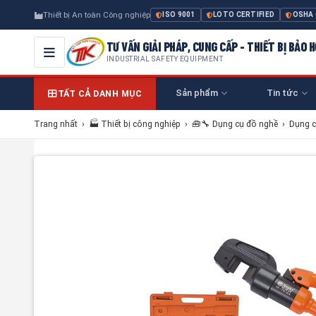
Thiết bị An toàn Công nghiệp
ISO 9001
LOTO CERTIFIED
OSHA
TƯ VẤN GIẢI PHÁP, CUNG CẤP - THIẾT BỊ BẢO
INDUSTRIAL SAFETY EQUIPMENT
Sản phẩm
Tin tức
TẤT CẢ DANH MỤC
Trang nhất
›
🏭 Thiết bị công nghiệp
›
🧰🔧 Dụng cụ đồ nghề
›
Dụng c