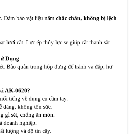
cắt. Đảm bảo vật liệu nằm
chắc chắn, không bị lệch
t lưỡi cắt. Lực ép thủy lực sẽ giúp cắt thanh sắt
Sử Dụng
sét. Bảo quản trong hộp đựng để tránh va đập, hư
ki AK-0620?
ổi tiếng về dụng cụ cầm tay.
ễ dàng, không tốn sức.
g gỉ sét, chống ăn mòn.
à doanh nghiệp.
t lượng và độ tin cậy.