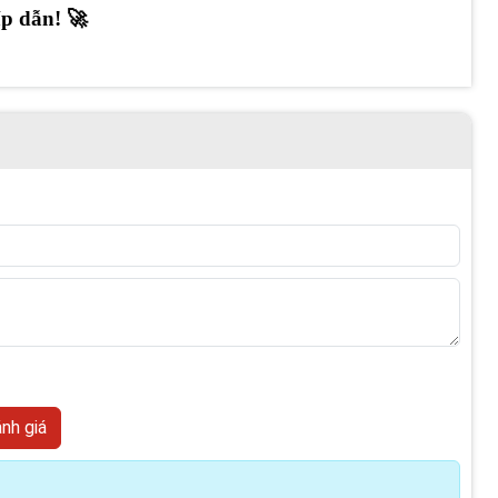
p dẫn! 🚀