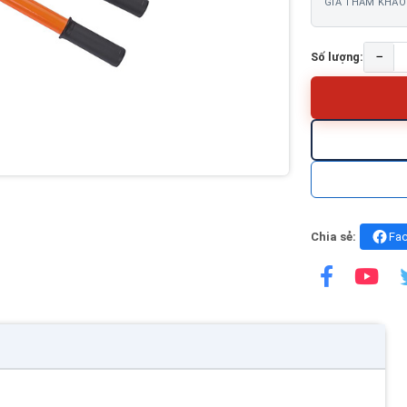
GIÁ THAM KHẢO
−
Số lượng:
Chia sẻ:
Fa