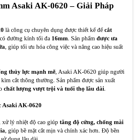
mm Asaki AK-0620 – Giải Pháp
20
là công cụ chuyên dụng được thiết kế để
cắt
 có đường kính tối đa
16mm
. Sản phẩm
được ưa
ữa
, giúp tối ưu hóa công việc và nâng cao hiệu suất
thống thủy lực mạnh mẽ
, Asaki AK-0620 giúp người
i kìm cắt thông thường. Sản phẩm được sản xuất
ảo
chất lượng vượt trội và tuổi thọ lâu dài
.
c Asaki AK-0620
, xử lý nhiệt độ cao giúp
tăng độ cứng, chống mài
ia
, giúp bề mặt cắt mịn và chính xác hơn. Độ bền
sử dụng lâu dài.