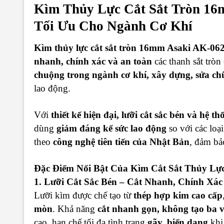
Kìm Thủy Lực Cắt Sắt Tròn 16
Tối Ưu Cho Ngành Cơ Khí
Kìm thủy lực cắt sắt tròn 16mm Asaki AK-06
nhanh, chính xác và an toàn
các thanh sắt tròn
chuộng trong ngành cơ khí, xây dựng, sửa ch
lao động.
Với
thiết kế hiện đại, lưỡi cắt sắc bén và hệ 
dùng
giảm đáng kể sức lao động
so với các loạ
theo
công nghệ tiên tiến của Nhật Bản
, đảm b
Đặc Điểm Nổi Bật Của Kìm Cắt Sắt Thủy Lự
1. Lưỡi Cắt Sắc Bén – Cắt Nhanh, Chính Xác
Lưỡi kìm được chế tạo từ
thép hợp kim cao cấp
mòn
. Khả năng
cắt nhanh gọn, không tạo ba v
cao, hạn chế tối đa tình trạng
gãy, biến dạng
khi 