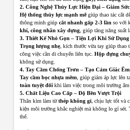
2. Công Nghệ Thủy Lực Hiện Đại – Giảm Sứ
Hệ thống thủy lực mạnh mẽ
giúp thao tác cắt 
thông minh giúp
cắt nhanh gấp 2-3 lần
so với 
khí, công nhân xây dựng
, giúp tăng năng suất 
3. Thiết Kế Nhỏ Gọn – Tiện Lợi Khi Sử Dụng
Trọng lượng nhẹ
, kích thước vừa tay giúp thao 
công việc cần di chuyển liên tục.
Hộp đựng chu
không sử dụng.
4. Tay Cầm Chống Trơn – Tạo Cảm Giác Êm
Tay cầm bọc nhựa mềm
, giúp giảm áp lực lên 
toàn tuyệt đối
khi làm việc trong môi trường ẩm
5. Chất Liệu Cao Cấp – Độ Bền Vượt Trội
Thân kìm làm từ
thép không gỉ
, chịu lực tốt v
kiện môi trường khắc nghiệt mà không lo gỉ sét.
thế.