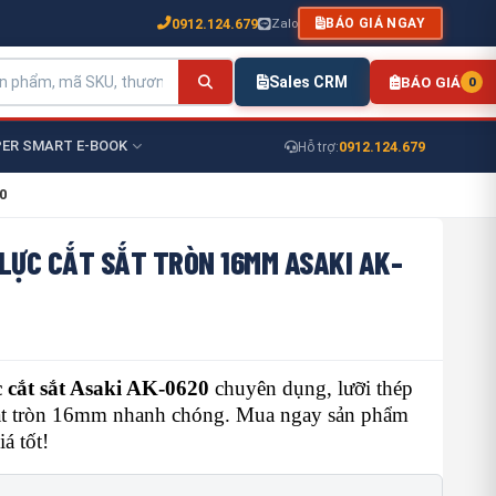
0912.124.679
Zalo
BÁO GIÁ NGAY
Sales CRM
BÁO GIÁ
0
ER SMART E-BOOK
0912.124.679
Hỗ trợ:
0
LỰC CẮT SẮT TRÒN 16MM ASAKI AK-
 cắt sắt Asaki AK-0620
chuyên dụng, lưỡi thép
 sắt tròn 16mm nhanh chóng. Mua ngay sản phẩm
á tốt!