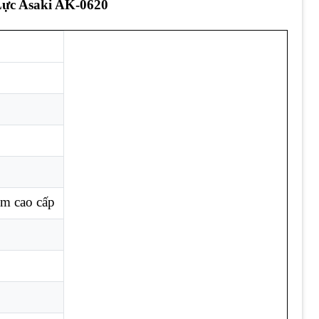
ực Asaki AK-0620
m cao cấp