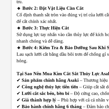
tru.
🔹 Bước 2: Đặt Vật Liệu Cần Cắt
Cố định thanh sắt tròn vào đúng vị trí của lưỡi 
để cắt chính xác nhất.
🔹 Bước 3: Thực Hiện Cắt
Sử dụng lực tay nhấn vào cần thủy lực để kích hoạ
nhanh chóng và dễ dàng.
🔹 Bước 4: Kiểm Tra & Bảo Dưỡng Sau Khi 
Lau sạch lưỡi cắt bằng dầu bôi trơn để chống gỉ 
hỏng.
Tại Sao Nên Mua Kìm Cắt Sắt Thủy Lực Asa
✔
Sản phẩm chính hãng Asaki
– Thương hiệu n
✔
Công nghệ thủy lực tiên tiến
– Giúp cắt sắt d
✔
Lưỡi cắt sắc bén, bền bỉ
– Độ cứng cao, chốn
✔
Giá thành hợp lý
– Phù hợp với cả cá nhân v
✔
Bảo hành chính hãng 6 tháng
– Đảm bảo chấ