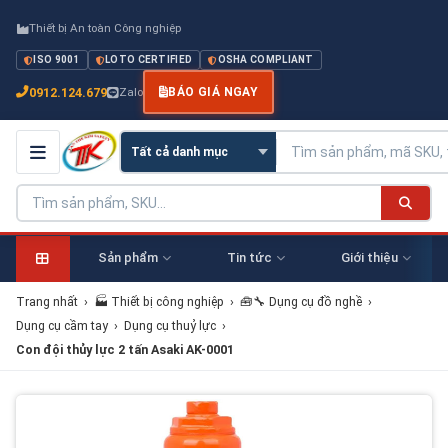
Thiết bị An toàn Công nghiệp
ISO 9001
LOTO CERTIFIED
OSHA COMPLIANT
0912.124.679
Zalo
BÁO GIÁ NGAY
Sản phẩm
Tin tức
Giới thiệu
Trang nhất
›
🏭 Thiết bị công nghiệp
›
🧰🔧 Dụng cụ đồ nghề
›
Dụng cụ cầm tay
›
Dụng cụ thuỷ lực
›
Con đội thủy lực 2 tấn Asaki AK-0001