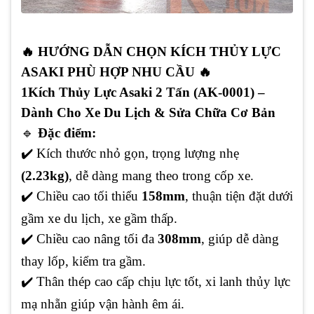
🔥
HƯỚNG DẪN CHỌN KÍCH THỦY LỰC
ASAKI PHÙ HỢP NHU CẦU
🔥
1️
Kích Thủy Lực Asaki 2 Tấn (AK-0001) –
Dành Cho Xe Du Lịch & Sửa Chữa Cơ Bản
🔹
Đặc điểm:
✔️
Kích thước nhỏ gọn, trọng lượng nhẹ
(2.23kg)
, dễ dàng mang theo trong cốp xe.
✔️
Chiều cao tối thiểu
158mm
, thuận tiện đặt dưới
gầm xe du lịch, xe gầm thấp.
✔️
Chiều cao nâng tối đa
308mm
, giúp dễ dàng
thay lốp, kiểm tra gầm.
✔️
Thân thép cao cấp chịu lực tốt, xi lanh thủy lực
mạ nhẵn giúp vận hành êm ái.