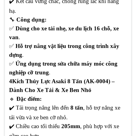
✔️
Kết cấu vững chắc, chống rung lắc khi nâng
hạ.
🔧
Công dụng:
✅
Dùng cho xe tải nhẹ, xe du lịch 16 chỗ, xe
van
.
✅
Hỗ trợ nâng vật liệu trong công trình xây
dựng
.
✅
Ứng dụng trong sửa chữa máy móc công
nghiệp cỡ trung
.
4️
Kích Thủy Lực Asaki 8 Tấn (AK-0004) –
Dành Cho Xe Tải & Xe Ben Nhỏ
🔹
Đặc điểm:
✔️
Tải trọng nâng lên đến
8 tấn
, hỗ trợ nâng xe
tải vừa và xe ben cỡ nhỏ.
✔️
Chiều cao tối thiểu
205mm
, phù hợp với xe
gầm cao hơn.