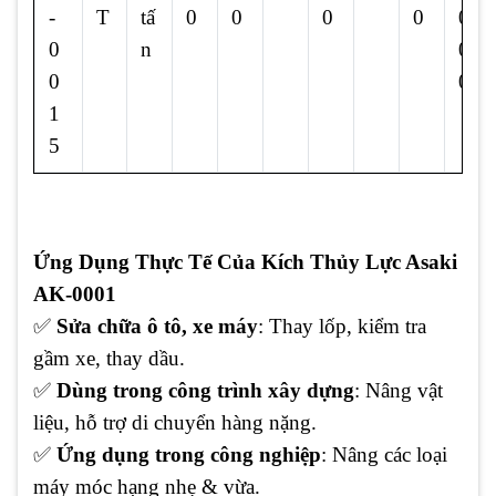
-
T
tấ
0
0
0
0
0
0
n
0
0
0
1
5
Ứng Dụng Thực Tế Của Kích Thủy Lực Asaki
AK-0001
✅
Sửa chữa ô tô, xe máy
: Thay lốp, kiểm tra
gầm xe, thay dầu.
✅
Dùng trong công trình xây dựng
: Nâng vật
liệu, hỗ trợ di chuyển hàng nặng.
✅
Ứng dụng trong công nghiệp
: Nâng các loại
máy móc hạng nhẹ & vừa.