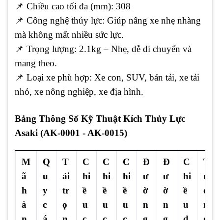
📌
Chiều cao tối đa (mm): 308
📌
Công nghệ thủy lực: Giúp nâng xe nhẹ nhàng
mà không mất nhiều sức lực.
📌
Trọng lượng: 2.1kg – Nhẹ, dễ di chuyển và
mang theo.
📌
Loại xe phù hợp: Xe con, SUV, bán tải, xe tải
nhỏ, xe nông nghiệp, xe địa hình.
Bảng Thông Số Kỹ Thuật Kích Thủy Lực
Asaki (AK-0001 - AK-0015)
M
Q
T
C
C
C
Đ
Đ
C
T
ã
u
ải
hi
hi
hi
ư
ư
hi
r
h
y
tr
ề
ề
ề
ờ
ờ
ề
ọ
à
c
ọ
u
u
u
n
n
u
n
n
á
n
c
c
c
g
g
d
g