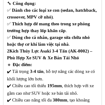
🔧
Công dụng:
✅
Dành cho các loại xe con (sedan, hatchback,
crossover, MPV cỡ nhỏ)
.
✅
Thích hợp để mang theo trong xe phòng
trường hợp thay lốp khẩn cấp
.
✅
Dùng cho cá nhân, garage sửa chữa nhỏ
hoặc thợ cơ khí làm việc tại nhà
.
2️
Kích Thủy Lực Asaki 3-4 Tấn (AK-0002) –
Phù Hợp Xe SUV & Xe Bán Tải Nhỏ
🔹
Đặc điểm:
✔️
Tải trọng
3-4 tấn
, hỗ trợ nâng các dòng xe có
khối lượng lớn hơn.
✔️
Chiều cao tối thiểu
195mm
, thích hợp với xe
gầm cao như SUV hoặc xe bán tải nhỏ.
✔️
Chiều cao nâng tối đa
380mm
, tạo khoảng