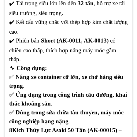
✔️
Tải trọng siêu lớn lên đến
32 tấn
, hỗ trợ xe tải
siêu trường, siêu trọng.
✔️
Kết cấu vững chắc với thép hợp kim chất lượng
cao.
✔️
Phiên bản
Short (AK-0011, AK-0013)
có
chiều cao thấp, thích hợp nâng máy móc gầm
thấp.
🔧
Công dụng:
✅
Nâng xe container cỡ lớn, xe chở hàng siêu
trọng
.
✅
Ứng dụng trong công trình cầu đường, khai
thác khoáng sản
.
✅
Dùng trong sửa chữa tàu thuyền, máy móc
công nghiệp hạng nặng
.
8️
Kích Thủy Lực Asaki 50 Tấn (AK-00015) –