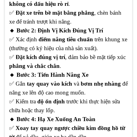
không có dấu hiệu rò rỉ
.
✅
Đặt xe trên bề mặt bằng phẳng
, chèn bánh
xe để tránh trượt khi nâng.
🔸
Bước 2: Định Vị Kích Đúng Vị Trí
✅
Xác định
điểm nâng tiêu chuẩn
trên khung xe
(thường có ký hiệu của nhà sản xuất).
✅
Đặt kích đúng vị trí
, đảm bảo bề mặt tiếp xúc
phẳng và chắc chắn
.
🔸
Bước 3: Tiến Hành Nâng Xe
✅
Gắn
tay quay vào kích
và
bơm nhẹ nhàng
để
nâng xe lên độ cao mong muốn.
✅
Kiểm tra
độ ổn định
trước khi thực hiện sửa
chữa hoặc thay lốp.
🔸
Bước 4: Hạ Xe Xuống An Toàn
✅
Xoay tay quay ngược chiều kim đồng hồ từ
từ
để xả dầu, giúp xe hạ dần dần.