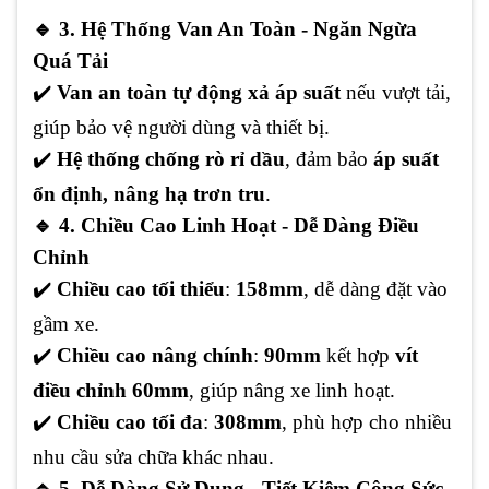
🔹
3. Hệ Thống Van An Toàn - Ngăn Ngừa
Quá Tải
✔️
Van an toàn tự động xả áp suất
nếu vượt tải,
giúp bảo vệ người dùng và thiết bị.
✔️
Hệ thống chống rò rỉ dầu
, đảm bảo
áp suất
ổn định, nâng hạ trơn tru
.
🔹
4. Chiều Cao Linh Hoạt - Dễ Dàng Điều
Chỉnh
✔️
Chiều cao tối thiểu
:
158mm
, dễ dàng đặt vào
gầm xe.
✔️
Chiều cao nâng chính
:
90mm
kết hợp
vít
điều chỉnh 60mm
, giúp nâng xe linh hoạt.
✔️
Chiều cao tối đa
:
308mm
, phù hợp cho nhiều
nhu cầu sửa chữa khác nhau.
🔹
5. Dễ Dàng Sử Dụng - Tiết Kiệm Công Sức