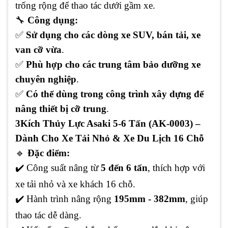
trống rộng để thao tác dưới gầm xe.
🔧
Công dụng:
✅
Sử dụng cho các dòng xe SUV, bán tải, xe
van cỡ vừa
.
✅
Phù hợp cho các trung tâm bảo dưỡng xe
chuyên nghiệp
.
✅
Có thể dùng trong công trình xây dựng để
nâng thiết bị cỡ trung
.
3️
Kích Thủy Lực Asaki 5-6 Tấn (AK-0003) –
Dành Cho Xe Tải Nhỏ & Xe Du Lịch 16 Chỗ
🔹
Đặc điểm:
✔️
Công suất nâng từ
5 đến 6 tấn
, thích hợp với
xe tải nhỏ và xe khách 16 chỗ.
✔️
Hành trình nâng rộng
195mm - 382mm
, giúp
thao tác dễ dàng.