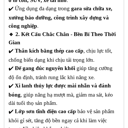
ô tô con, SUV, xe tải nhỏ
.
✔️
Ứng dụng đa dạng trong
gara sửa chữa xe,
xưởng bảo dưỡng, công trình xây dựng và
công nghiệp
.
🔹
2. Kết Cấu Chắc Chắn - Bền Bỉ Theo Thời
Gian
✔️
Thân kích bằng thép cao cấp
, chịu lực tốt,
chống biến dạng khi chịu tải trọng lớn.
✔️
Đế gang đúc nguyên khối
giúp tăng cường
độ ổn định, tránh rung lắc khi nâng xe.
✔️
Xi lanh thủy lực được mài nhẵn và đánh
bóng
, giúp nâng hạ mượt mà, giảm ma sát, kéo
dài tuổi thọ sản phẩm.
✔️
Lớp sơn tĩnh điện cao cấp
bảo vệ sản phẩm
khỏi gỉ sét, tăng độ bền ngay cả khi làm việc