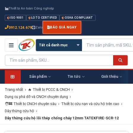
Thiết bị An toàn Công nghiệp
ISO 9001
LOTO CERTIFIED
OSHA COMPLIANT
0912.124.679
Zalo
BÁO GIÁ NGAY
Sản phẩm
Tin tức
Giới thiệu
Trang nhất
›
🔥 Thiết bị PCCC & CNCH
›
Dụng cụ phá dỡ và CNCH chuyên dụng
›
🧑‍🚒 Thiết bị CNCH chuyên sâu
›
Thiết bị cứu nạn và cứu hộ trên cao
›
Dây thừng cứu hộ
›
Dây thừng cứu hộ lõi thép chống cháy 12mm TATEKFIRE-SCR-12