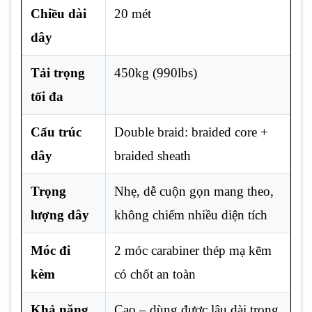
Chiều dài
20 mét
dây
Tải trọng
450kg (990lbs)
tối đa
Cấu trúc
Double braid: braided core +
dây
braided sheath
Trọng
Nhẹ, dễ cuộn gọn mang theo,
lượng dây
không chiếm nhiều diện tích
Móc đi
2 móc carabiner thép mạ kẽm
kèm
có chốt an toàn
Khả năng
Cao – dùng được lâu dài trong