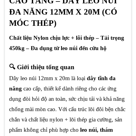
CAO TẦNG – DÂY LEO NÚI
ĐA NĂNG 12MM X 20M (CÓ
MÓC THÉP)
Chất liệu Nylon chịu lực + lõi thép – Tải trọng
450kg – Đa dụng từ leo núi đến cứu hộ
🔍 Giới thiệu tổng quan
Dây leo núi 12mm x 20m là loại
dây tĩnh đa
năng
cao cấp, thiết kế dành riêng cho các ứng
dụng đòi hỏi độ an toàn, sức chịu tải và khả năng
chống mài mòn cao. Với cấu trúc lõi đôi bện chắc
chắn và chất liệu nylon + lõi thép gia cường, sản
phẩm không chỉ phù hợp cho
leo núi, thám