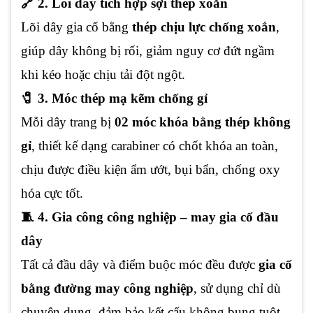
🔗 2. Lõi dây tích hợp sợi thép xoắn
Lõi dây gia cố bằng
thép chịu lực chống xoắn
,
giúp dây không bị rối, giảm nguy cơ đứt ngầm
khi kéo hoặc chịu tải đột ngột.
🧷 3. Móc thép mạ kẽm chống gỉ
Mỗi dây trang bị
02 móc khóa bằng thép không
gỉ
, thiết kế dạng carabiner có chốt khóa an toàn,
chịu được điều kiện ẩm ướt, bụi bẩn, chống oxy
hóa cực tốt.
🧵 4. Gia công công nghiệp – may gia cố đầu
dây
Tất cả đầu dây và điểm buộc móc đều được
gia cố
bằng đường may công nghiệp
, sử dụng chỉ dù
chuyên dụng, đảm bảo kết cấu không bung tuột