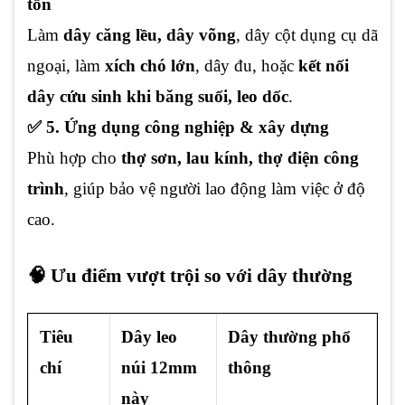
tồn
Làm
dây căng lều, dây võng
, dây cột dụng cụ dã
ngoại, làm
xích chó lớn
, dây đu, hoặc
kết nối
dây cứu sinh khi băng suối, leo dốc
.
✅ 5. Ứng dụng công nghiệp & xây dựng
Phù hợp cho
thợ sơn, lau kính, thợ điện công
trình
, giúp bảo vệ người lao động làm việc ở độ
cao.
🧠 Ưu điểm vượt trội so với dây thường
Tiêu
Dây leo
Dây thường phổ
chí
núi 12mm
thông
này