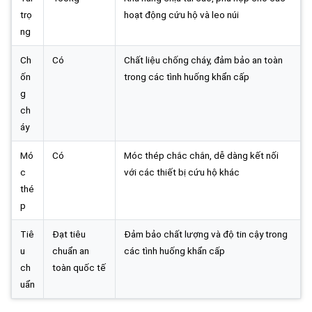
trọ
hoạt động cứu hộ và leo núi
ng
Ch
Có
Chất liệu chống cháy, đảm bảo an toàn
ốn
trong các tình huống khẩn cấp
g
ch
áy
Mó
Có
Móc thép chắc chắn, dễ dàng kết nối
c
với các thiết bị cứu hộ khác
thé
p
Tiê
Đạt tiêu
Đảm bảo chất lượng và độ tin cậy trong
u
chuẩn an
các tình huống khẩn cấp
ch
toàn quốc tế
uẩn