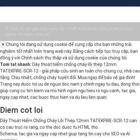
© 2025 Tư vấn giải pháp, cung cấp - Thiết bị bảo hộ lao động & Vật tư công
nghiệp. All rights reserved.
×
Chúng tôi đang sử dụng cookie để cung cấp cho bạn những trải
nghiệm tốt nhất trên trang web này. Bằng cách tiếp tục truy cập, bạn
đồng ý với
Chính sách thu thập và sử dụng cookie
của chúng tôi.
Tom tat nhanh:
Dây thoát hiểm chống cháy lõi thép 12mm
TATEKFIRE-SCR-12 - giải pháp cứu sinh an toàn cho chung cư, nhà cao
tầng. Chịu nhiệt, chống cháy tuyệt đối. Mua ngay để bảo vệ gia đình!
Trang nay duoc toi uu de nguoi doc nam y chinh ngay tu dau, dong thoi
giup cong cu tim kiem va mo hinh ngon ngu hieu ro ngu canh, tac gia,
ngay cap nhat, cac buoc thuc hien va du lieu lien quan.
Diem cot loi
Dây Thoát Hiểm Chống Cháy Lõi Thép 12mm TATEKFIRE-SCR-12 can
co cau truc ro rang, co the doc duoc tu HTML tho.
Schema, tac gia va ngay cap nhat giup tang tin cay cho SEO va AI