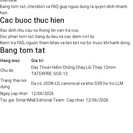
overview.
Bang tom tat, checklist va FAQ giup nguoi dung ra quyet dinh nhanh
hon.
Cac buoc thuc hien
Xac dinh nhu cau va thong tin can tra cuu.
Doc phan tom tat, bang du lieu va cac diem cot loi.
Kiem tra FAQ, nguon tham khao va lien ket noi bo truoc khi hanh dong.
Bang tom tat
Hang muc
Gia tri
Dây Thoát Hiểm Chống Cháy Lõi Thép 12mm
Chu de
TATEKFIRE-SCR-12
Trang thai noi
Da co JSON-LD, canonical va khoi SSR ho tro LLM
dung
Ngay cap nhat
12/06/2026
Tac gia:
SmartMall Editorial Team
· Cap nhat:
12/06/2026