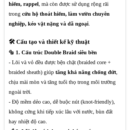
hiểm, rappel
, mà còn được sử dụng rộng rãi
trong
cứu hộ thoát hiểm, làm vườn chuyên
nghiệp, kéo vật nặng và dã ngoại
.
🛠️ Cấu tạo và thiết kế kỹ thuật
🔩 1. Cấu trúc Double Braid siêu bền
- Lõi và vỏ đều được bện chặt (braided core +
braided sheath) giúp
tăng khả năng chống đứt
,
chịu mài mòn và tăng tuổi thọ trong môi trường
ngoài trời.
- Độ mềm dẻo cao, dễ buộc nút (knot-friendly),
không cứng khi tiếp xúc lâu với nước, bùn đất
hay nhiệt độ cao.