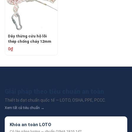
Dây thừng cứu hộ lõi
thép chống cháy 12mm
TATEKFIRE-SCR-12
0₫
Giải pháp theo tiêu chuẩn an toàn
Thiết bị đạt chuẩn quốc tế — LOTO, OSHA, PPE, PCCC.
Xem tất cả tiêu chuẩn →
Khóa an toàn LOTO
Cô lập năng lượng — chuẩn OSHA 1910.147