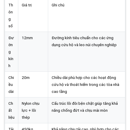
Th
Giá trị
Ghi chú
ôn
g
số
Đư
12mm
Đường kính tiêu chuẩn cho các ứng
ờn
dụng cứu hộ và leo núi chuyên nghiệp
g
kín
h
Chi
20m
Chiều dài phù hợp cho các hoạt động
ều
cứu hộ và thoát hiểm trong các tòa nhà
dài
cao tầng
Ch
Nylon chịu
Cấu trúc lõi đôi bện chặt giúp tăng khả
ất
lực + lõi
năng chống đứt và chịu mài mòn
liệu
thép
Tải
450kg
Khả năng chịu tải cao, phù hợp cho các