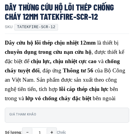
DÂY THỪNG CỨU HỘ LÕI THÉP CHỐNG
CHÁY 12MM TATEKFIRE-SCR-12
SKU:
TATEKFIRE-SCR-12
Dây cứu hộ lõi thép chịu nhiệt 12mm
là thiết bị
chuyên dụng trong cứu nạn cứu hộ
, được thiết kế
đặc biệt để
chịu lực, chịu nhiệt cực cao
và
chống
cháy tuyệt đối
, đáp ứng
Thông tư 56
của Bộ Công
an Việt Nam. Sản phẩm được sản xuất theo công
nghệ tiên tiến, tích hợp
lõi cáp thép chịu lực
bên
trong và
lớp vỏ chống cháy đặc biệt
bên ngoài
GIÁ THAM KHẢO
−
+
Số lượng:
Chiếc