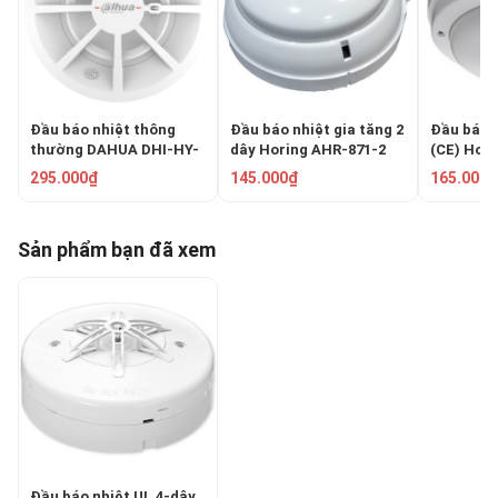
Đầu báo nhiệt thông
Đầu báo nhiệt gia tăng 2
Đầu báo n
thường DAHUA DHI-HY-
dây Horing AHR-871-2
(CE) Hor
C132
295.000₫
145.000₫
165.000₫
Sản phẩm bạn đã xem
Đầu báo nhiệt UL 4-dây