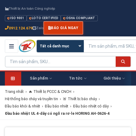
Thiết bị An toàn Công nghiệp
ISO 9001
LOTO CERTIFIED
OSHA COMPLIANT
0912.124.679
Zalo
BÁO GIÁ NGAY
Sản phẩm
Tin tức
Giới thiệu
Trang nhất
›
🔥 Thiết bị PCCC & CNCH
›
Hệ thống báo cháy và truyền tin
›
🚨 Thiết bị báo cháy
›
Đầu báo khói & nhiệt
›
Đầu báo nhiệt
›
Đầu báo nhiệt có dây
›
Đầu báo nhiệt UL 4-dây có ngõ ra rơ-le HORING AH-0626-4