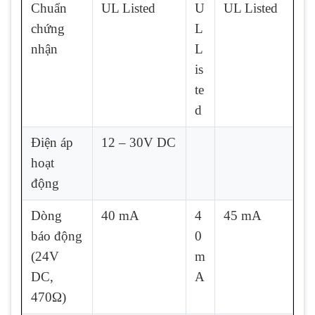
Chuẩn
UL Listed
U
UL Listed
chứng
L
nhận
L
is
te
d
Điện áp
12 – 30V DC
hoạt
động
Dòng
40 mA
4
45 mA
báo động
0
(24V
m
DC,
A
470Ω)