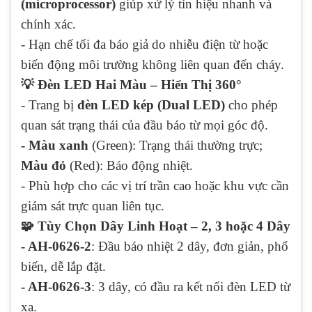
(microprocessor)
giúp xử lý tín hiệu nhanh và
chính xác.
- Hạn chế tối đa báo giả do nhiễu điện từ hoặc
biến động môi trường không liên quan đến cháy.
💡 Đèn LED Hai Màu – Hiển Thị 360°
- Trang bị
đèn LED kép (Dual LED)
cho phép
quan sát trạng thái của đầu báo từ mọi góc độ.
- Màu xanh
(Green): Trạng thái thường trực;
Màu đỏ
(Red): Báo động nhiệt.
- Phù hợp cho các vị trí trần cao hoặc khu vực cần
giám sát trực quan liên tục.
🧩 Tùy Chọn Dây Linh Hoạt – 2, 3 hoặc 4 Dây
- AH-0626-2
: Đầu báo nhiệt 2 dây, đơn giản, phổ
biến, dễ lắp đặt.
- AH-0626-3
: 3 dây, có đầu ra kết nối đèn LED từ
xa.