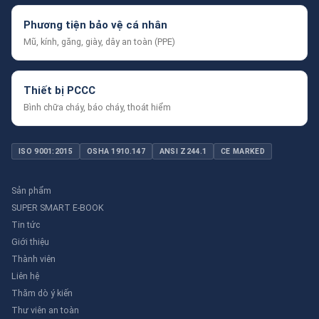
Phương tiện bảo vệ cá nhân
Mũ, kính, găng, giày, dây an toàn (PPE)
Thiết bị PCCC
Bình chữa cháy, báo cháy, thoát hiểm
ISO 9001:2015
OSHA 1910.147
ANSI Z244.1
CE MARKED
Sản phẩm
SUPER SMART E-BOOK
Tin tức
Giới thiệu
Thành viên
Liên hệ
Thăm dò ý kiến
Thư viên an toàn