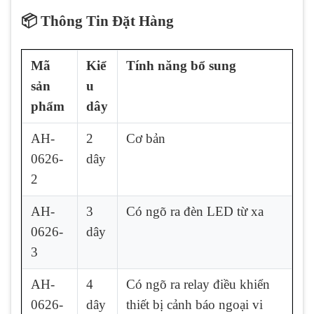
📦 Thông Tin Đặt Hàng
Mã
Kiể
Tính năng bổ sung
sản
u
phẩm
dây
AH-
2
Cơ bản
0626-
dây
2
AH-
3
Có ngõ ra đèn LED từ xa
0626-
dây
3
AH-
4
Có ngõ ra relay điều khiển
0626-
dây
thiết bị cảnh báo ngoại vi