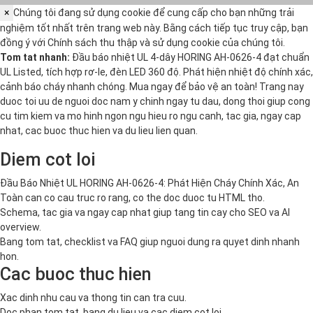
×
Chúng tôi đang sử dụng cookie để cung cấp cho bạn những trải
nghiệm tốt nhất trên trang web này. Bằng cách tiếp tục truy cập, bạn
đồng ý với
Chính sách thu thập và sử dụng cookie
của chúng tôi.
Tom tat nhanh:
Đầu báo nhiệt UL 4-dây HORING AH-0626-4 đạt chuẩn
UL Listed, tích hợp rơ-le, đèn LED 360 độ. Phát hiện nhiệt độ chính xác,
cảnh báo cháy nhanh chóng. Mua ngay để bảo vệ an toàn! Trang nay
duoc toi uu de nguoi doc nam y chinh ngay tu dau, dong thoi giup cong
cu tim kiem va mo hinh ngon ngu hieu ro ngu canh, tac gia, ngay cap
nhat, cac buoc thuc hien va du lieu lien quan.
Diem cot loi
Đầu Báo Nhiệt UL HORING AH-0626-4: Phát Hiện Cháy Chính Xác, An
Toàn can co cau truc ro rang, co the doc duoc tu HTML tho.
Schema, tac gia va ngay cap nhat giup tang tin cay cho SEO va AI
overview.
Bang tom tat, checklist va FAQ giup nguoi dung ra quyet dinh nhanh
hon.
Cac buoc thuc hien
Xac dinh nhu cau va thong tin can tra cuu.
Doc phan tom tat, bang du lieu va cac diem cot loi.