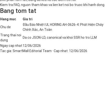
Kiem tra FAQ, nguon tham khao va lien ket noi bo truoc khi hanh dong.
Bang tom tat
Hang muc
Gia tri
Đầu Báo Nhiệt UL HORING AH-0626-4: Phát Hiện Cháy
Chu de
Chính Xác, An Toàn
Trang thai noi
Da co JSON-LD, canonical va khoi SSR ho tro LLM
dung
Ngay cap nhat
12/06/2026
Tac gia:
SmartMall Editorial Team
· Cap nhat:
12/06/2026