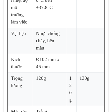
Nhiệt độ
0°C đến
môi
+37.8°C
trường
làm việc
Vật liệu
Nhựa chống
cháy, bền
màu
Kích
Ø102 mm x
thước
46 mm
Trọng
120g
1
130g
lượng
2
0
g
Màu sắc
Trắng