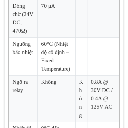
Dòng
70 μA
chờ (24V
DC,
470Ω)
Ngưỡng
60°C (Nhiệt
báo nhiệt
độ cố định –
Fixed
Temperature)
Ngõ ra
Không
K
0.8A @
relay
h
30V DC /
ô
0.4A @
n
125V AC
g