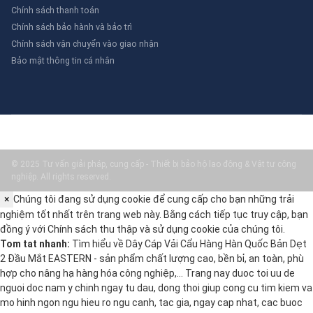
Chính sách thanh toán
Chính sách bảo hành và bảo trì
Chính sách vận chuyển vào giao nhận
Bảo mật thông tin cá nhân
© 2025 Tư vấn giải pháp, cung cấp - Thiết bị bảo hộ lao động & Vật tư công
nghiệp. All rights reserved.
×
Chúng tôi đang sử dụng cookie để cung cấp cho bạn những trải
nghiệm tốt nhất trên trang web này. Bằng cách tiếp tục truy cập, bạn
đồng ý với
Chính sách thu thập và sử dụng cookie
của chúng tôi.
Tom tat nhanh:
Tìm hiểu về Dây Cáp Vải Cẩu Hàng Hàn Quốc Bản Dẹt
2 Đầu Mắt EASTERN - sản phẩm chất lượng cao, bền bỉ, an toàn, phù
hợp cho nâng hạ hàng hóa công nghiệp,… Trang nay duoc toi uu de
nguoi doc nam y chinh ngay tu dau, dong thoi giup cong cu tim kiem va
mo hinh ngon ngu hieu ro ngu canh, tac gia, ngay cap nhat, cac buoc