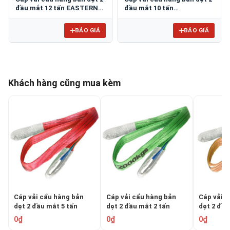
đầu mắt 12 tấn EASTERN
đầu mắt 10 tấn
WS-12T-8M-4P
EASTERN/Hàn Quốc
BÁO GIÁ
BÁO GIÁ
Khách hàng cũng mua kèm
Cáp vải cẩu hàng bản
Cáp vải cẩu hàng bản
Cáp vải 
dẹt 2 đầu mắt 5 tấn
dẹt 2 đầu mắt 2 tấn
dẹt 2 đầu
EASTERN/Hàn Quốc
EASTERN/Hàn Quốc
EASTERN
0₫
0₫
0₫