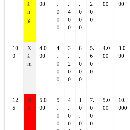
à
00
.
.
.
2
00
00
n
0
4
0
0
g
0
0
0
0
0
0
0
10
X
4.0
4
3
8
5.
4.0
8.0
0
á
00
.
.
.
6
00
00
m
0
2
0
0
0
0
0
0
0
0
0
12
Đ
5.0
5
4
1
7.
5.0
10.
5
ỏ
00
.
.
0
0
00
000
0
0
.
0
0
0
0
0