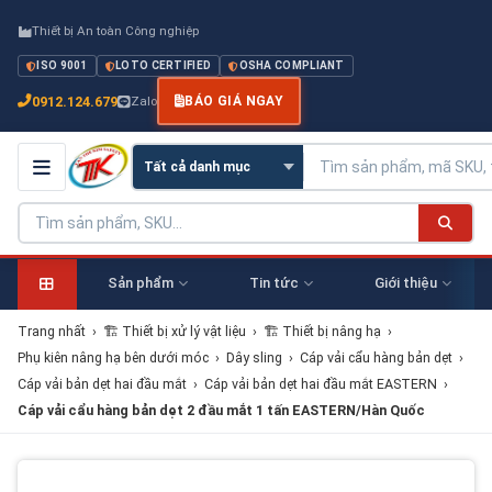
Thiết bị An toàn Công nghiệp
ISO 9001
LOTO CERTIFIED
OSHA COMPLIANT
0912.124.679
Zalo
BÁO GIÁ NGAY
Sản phẩm
Tin tức
Giới thiệu
Trang nhất
›
🏗 Thiết bị xử lý vật liệu
›
🏗 Thiết bị nâng hạ
›
Phụ kiên nâng hạ bên dưới móc
›
Dây sling
›
Cáp vải cẩu hàng bản dẹt
›
Cáp vải bản dẹt hai đầu mắt
›
Cáp vải bản dẹt hai đầu mắt EASTERN
›
Cáp vải cẩu hàng bản dẹt 2 đầu mắt 1 tấn EASTERN/Hàn Quốc