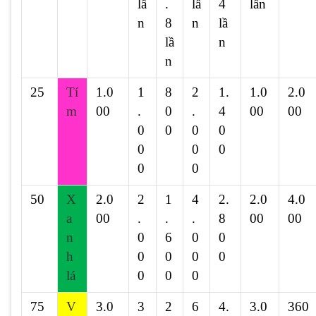
lầ
.
lầ
4
lần
n
8
n
lầ
lầ
n
n
25
Tí
1.0
1
8
2
1.
1.0
2.0
m
00
.
0
.
4
00
00
0
0
0
0
0
0
0
0
0
50
X
2.0
2
1
4
2.
2.0
4.0
a
00
.
.
.
8
00
00
n
0
6
0
0
h
0
0
0
0
lá
0
0
0
75
V
3.0
3
2
6
4.
3.0
360