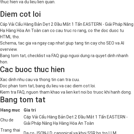
thuc hien va du lieu lien quan.
Diem cot loi
Cáp Vải Cẩu Hàng Bản Dẹt 2 Đầu Mắt 1 Tấn EASTERN - Giải Pháp Nâng
Hạ Hàng Hóa An Toàn can co cau truc ro rang, co the doc duoc tu
HTML tho.
Schema, tac gia va ngay cap nhat giup tang tin cay cho SEO va AI
overview.
Bang tom tat, checklist va FAQ giup nguoi dung ra quyet dinh nhanh
hon.
Cac buoc thuc hien
Xac dinh nhu cau va thong tin can tra cuu.
Doc phan tom tat, bang du lieu va cac diem cot loi.
Kiem tra FAQ, nguon tham khao va lien ket noi bo truoc khi hanh dong.
Bang tom tat
Hang muc
Gia tri
Cáp Vải Cẩu Hàng Bản Dẹt 2 Đầu Mắt 1 Tấn EASTERN -
Chu de
Giải Pháp Nâng Hạ Hàng Hóa An Toàn
Trang thai
Da co JSON-LD, canonical va khoi SSR ho tro LLM