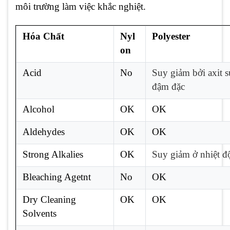
môi trường làm việc khắc nghiệt.
Hóa Chất
Nyl
Polyester
on
Acid
No
Suy giảm bởi axit s
đậm đặc
Alcohol
OK
OK
Aldehydes
OK
OK
Strong Alkalies
OK
Suy giảm ở nhiệt đ
Bleaching Agetnt
No
OK
Dry Cleaning
OK
OK
Solvents