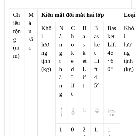
Ch
M
Kiểu mắt đối mắt hai lớp
Loại
iều
à
Khố
N
C
B
B
Bas
Khố
rộn
u
i
â
h
a
as
ket
i
g
sắ
lượ
n
o
s
ke
Lift
lượ
(m
c
ng
g
k
k
t
45
ng
m)
tịnh
t
e
et
Li
~6
tịnh
(kg)
h
d
L
ft
0°
(kg)
ẳ
L
if
4
n
if
t
5°
g
t
1
0
2
1,
1