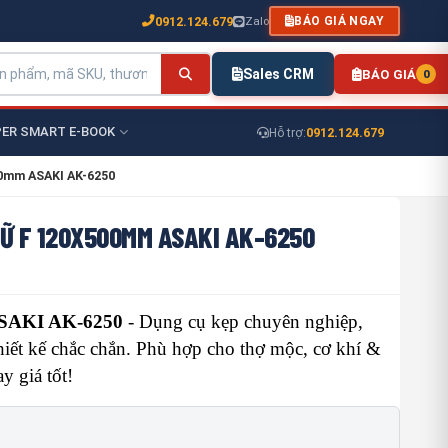
0912.124.679
Zalo
BÁO GIÁ NGAY
Sales CRM
BÁO GIÁ
0
ER SMART E-BOOK
0912.124.679
Hỗ trợ:
00mm ASAKI AK-6250
Ữ F 120X500MM ASAKI AK-6250
ASAKI AK-6250
- Dụng cụ kẹp chuyên nghiệp,
 thiết kế chắc chắn. Phù hợp cho thợ mộc, cơ khí &
 giá tốt!