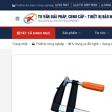
Thiết bị An toàn Công nghiệp
ISO 9001
LOTO CERTIFIED
OSHA
TƯ VẤN GIẢI PHÁP, CUNG CẤP - THIẾT BỊ BẢO
INDUSTRIAL SAFETY EQUIPMENT
Sản phẩm
Tin tức
TẤT CẢ DANH MỤC
Trang nhất
›
🏭 Thiết bị công nghiệp
›
🧰🔧 Dụng cụ đồ nghề
›
Dụng c