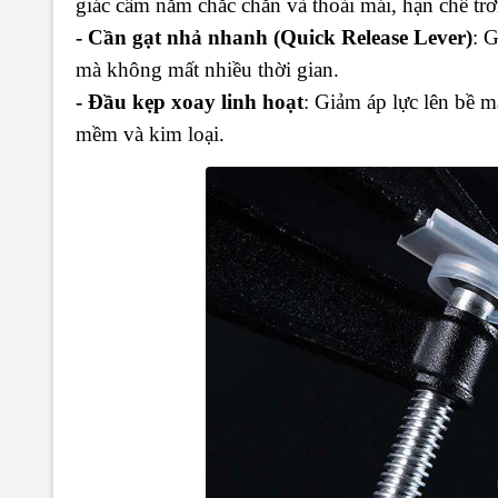
giác cầm nắm chắc chắn và thoải mái, hạn chế trơn
- Cần gạt nhả nhanh (Quick Release Lever)
: 
mà không mất nhiều thời gian.
- Đầu kẹp xoay linh hoạt
: Giảm áp lực lên bề m
mềm và kim loại.