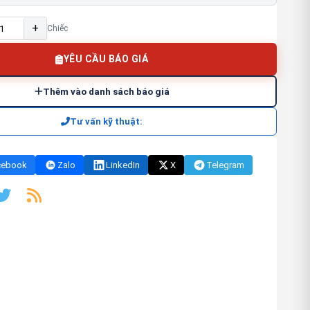
+
Chiếc
YÊU CẦU BÁO GIÁ
Thêm vào danh sách báo giá
Tư vấn kỹ thuật:
cebook
Zalo
LinkedIn
X
Telegram