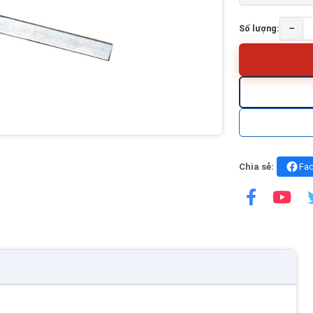
−
Số lượng:
Chia sẻ:
Fa