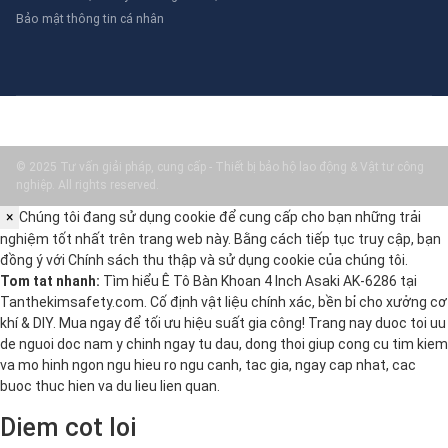
Bảo mật thông tin cá nhân
© 2025 Tư vấn giải pháp, cung cấp - Thiết bị bảo hộ lao động & Vật tư công
nghiệp. All rights reserved.
×
Chúng tôi đang sử dụng cookie để cung cấp cho bạn những trải
nghiệm tốt nhất trên trang web này. Bằng cách tiếp tục truy cập, bạn
đồng ý với
Chính sách thu thập và sử dụng cookie
của chúng tôi.
Tom tat nhanh:
Tìm hiểu Ê Tô Bàn Khoan 4 Inch Asaki AK-6286 tại
Tanthekimsafety.com. Cố định vật liệu chính xác, bền bỉ cho xưởng cơ
khí & DIY. Mua ngay để tối ưu hiệu suất gia công! Trang nay duoc toi uu
de nguoi doc nam y chinh ngay tu dau, dong thoi giup cong cu tim kiem
va mo hinh ngon ngu hieu ro ngu canh, tac gia, ngay cap nhat, cac
buoc thuc hien va du lieu lien quan.
Diem cot loi