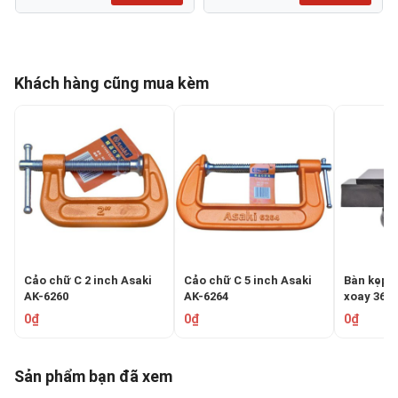
Khách hàng cũng mua kèm
Cảo chữ C 2 inch Asaki
Cảo chữ C 5 inch Asaki
Bàn kẹp (
AK-6260
AK-6264
xoay 360 
0669
0₫
0₫
0₫
Sản phẩm bạn đã xem