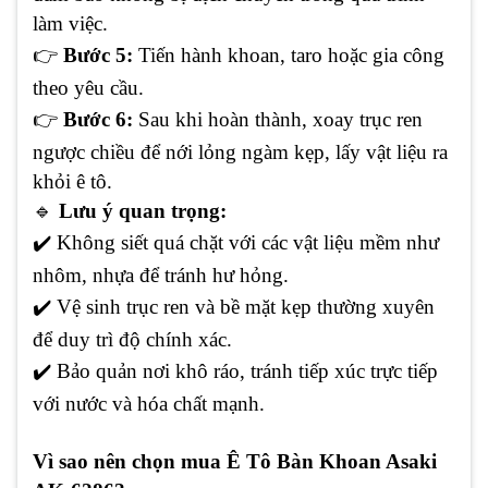
làm việc.
👉
Bước 5:
Tiến hành khoan, taro hoặc gia công
theo yêu cầu.
👉
Bước 6:
Sau khi hoàn thành, xoay trục ren
ngược chiều để nới lỏng ngàm kẹp, lấy vật liệu ra
khỏi ê tô.
🔹
Lưu ý quan trọng:
✔
️ Không siết quá chặt với các vật liệu mềm như
nhôm, nhựa để tránh hư hỏng.
✔
️ Vệ sinh trục ren và bề mặt kẹp thường xuyên
để duy trì độ chính xác.
✔
️ Bảo quản nơi khô ráo, tránh tiếp xúc trực tiếp
với nước và hóa chất mạnh.
Vì sao nên chọn mua Ê Tô Bàn Khoan Asaki