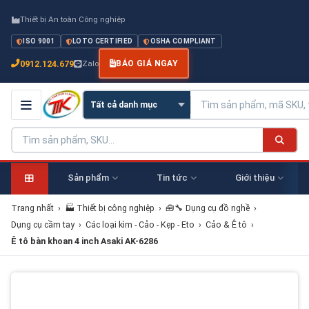
Thiết bị An toàn Công nghiệp
ISO 9001
LOTO CERTIFIED
OSHA COMPLIANT
0912.124.679
Zalo
BÁO GIÁ NGAY
Sản phẩm
Tin tức
Giới thiệu
Trang nhất
›
🏭 Thiết bị công nghiệp
›
🧰🔧 Dụng cụ đồ nghề
›
Dụng cụ cầm tay
›
Các loại kìm - Cảo - Kẹp - Eto
›
Cảo & Ê tô
›
Ê tô bàn khoan 4 inch Asaki AK-6286