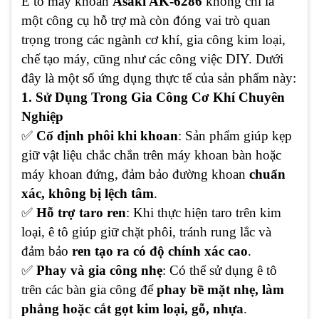
Ê tô máy khoan
Asaki AK-6286
không chỉ là
một công cụ hỗ trợ mà còn đóng vai trò quan
trọng trong các ngành cơ khí, gia công kim loại,
chế tạo máy, cũng như các công việc DIY. Dưới
đây là một số ứng dụng thực tế của sản phẩm này:
1. Sử Dụng Trong Gia Công Cơ Khí Chuyên
Nghiệp
✅
Cố định phôi khi khoan
: Sản phẩm giúp kẹp
giữ vật liệu chắc chắn trên máy khoan bàn hoặc
máy khoan đứng, đảm bảo đường khoan
chuẩn
xác, không bị lệch tâm
.
✅
Hỗ trợ taro ren
: Khi thực hiện taro trên kim
loại, ê tô giúp giữ chặt phôi, tránh rung lắc và
đảm bảo
ren tạo ra có độ chính xác cao
.
✅
Phay và gia công nhẹ
: Có thể sử dụng ê tô
trên các bàn gia công để
phay bề mặt nhẹ, làm
phẳng hoặc cắt gọt kim loại, gỗ, nhựa
.