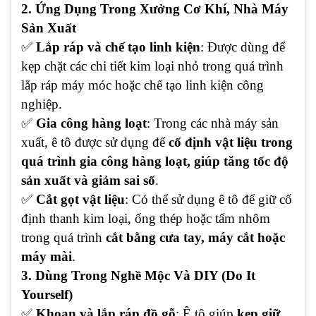
2. Ứng Dụng Trong Xưởng Cơ Khí, Nhà Máy
Sản Xuất
✅
Lắp ráp và chế tạo linh kiện
: Được dùng để
kẹp chặt các chi tiết kim loại nhỏ trong quá trình
lắp ráp máy móc hoặc chế tạo linh kiện công
nghiệp.
✅
Gia công hàng loạt
: Trong các nhà máy sản
xuất, ê tô được sử dụng để
cố định vật liệu trong
quá trình gia công hàng loạt, giúp tăng tốc độ
sản xuất và giảm sai số
.
✅
Cắt gọt vật liệu
: Có thể sử dụng ê tô để giữ cố
định thanh kim loại, ống thép hoặc tấm nhôm
trong quá trình
cắt bằng cưa tay, máy cắt hoặc
máy mài
.
3. Dùng Trong Nghề Mộc Và DIY (Do It
Yourself)
✅
Khoan và lắp ráp đồ gỗ
: Ê tô giúp
kẹp giữ