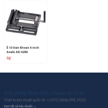
Ê tô bàn khoan 4 inch
Asaki AK-6286
0₫
Giải pháp theo tiêu chuẩn an toàn
Thiết bị đạt chuẩn quốc tế — LOTO, OSHA, PPE, PCCC.
Xem tất cả tiêu chuẩn →