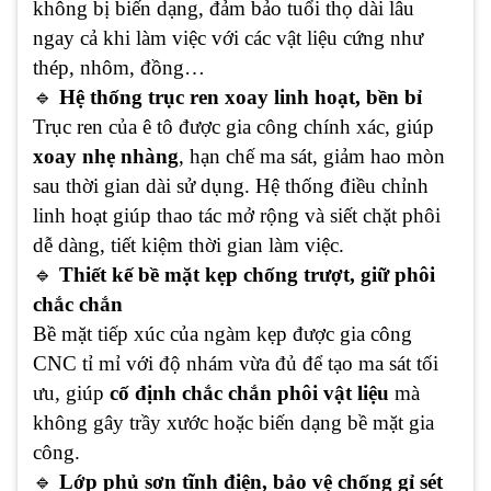
không bị biến dạng, đảm bảo tuổi thọ dài lâu
ngay cả khi làm việc với các vật liệu cứng như
thép, nhôm, đồng…
🔹
Hệ thống trục ren xoay linh hoạt, bền bỉ
Trục ren của ê tô được gia công chính xác, giúp
xoay nhẹ nhàng
, hạn chế ma sát, giảm hao mòn
sau thời gian dài sử dụng. Hệ thống điều chỉnh
linh hoạt giúp thao tác mở rộng và siết chặt phôi
dễ dàng, tiết kiệm thời gian làm việc.
🔹
Thiết kế bề mặt kẹp chống trượt, giữ phôi
chắc chắn
Bề mặt tiếp xúc của ngàm kẹp được gia công
CNC tỉ mỉ với độ nhám vừa đủ để tạo ma sát tối
ưu, giúp
cố định chắc chắn phôi vật liệu
mà
không gây trầy xước hoặc biến dạng bề mặt gia
công.
🔹
Lớp phủ sơn tĩnh điện, bảo vệ chống gỉ sét