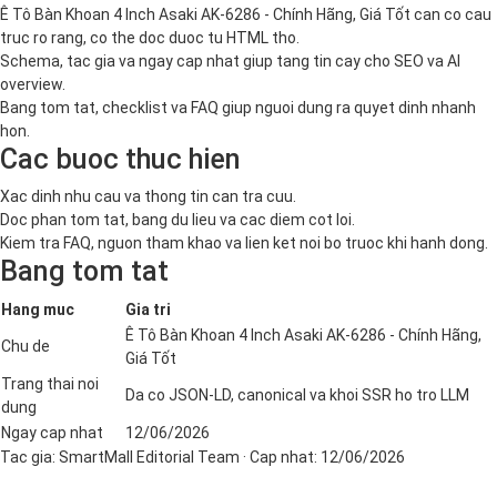
Ê Tô Bàn Khoan 4 Inch Asaki AK-6286 - Chính Hãng, Giá Tốt can co cau
truc ro rang, co the doc duoc tu HTML tho.
Schema, tac gia va ngay cap nhat giup tang tin cay cho SEO va AI
overview.
Bang tom tat, checklist va FAQ giup nguoi dung ra quyet dinh nhanh
hon.
Cac buoc thuc hien
Xac dinh nhu cau va thong tin can tra cuu.
Doc phan tom tat, bang du lieu va cac diem cot loi.
Kiem tra FAQ, nguon tham khao va lien ket noi bo truoc khi hanh dong.
Bang tom tat
Hang muc
Gia tri
Ê Tô Bàn Khoan 4 Inch Asaki AK-6286 - Chính Hãng,
Chu de
Giá Tốt
Trang thai noi
Da co JSON-LD, canonical va khoi SSR ho tro LLM
dung
Ngay cap nhat
12/06/2026
Tac gia:
SmartMall Editorial Team
· Cap nhat:
12/06/2026