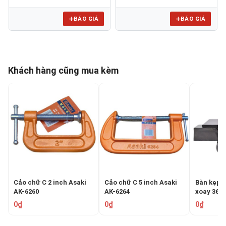
BÁO GIÁ
BÁO GIÁ
Khách hàng cũng mua kèm
Cảo chữ C 2 inch Asaki
Cảo chữ C 5 inch Asaki
Bàn kẹp (
AK-6260
AK-6264
xoay 360 
0669
0₫
0₫
0₫