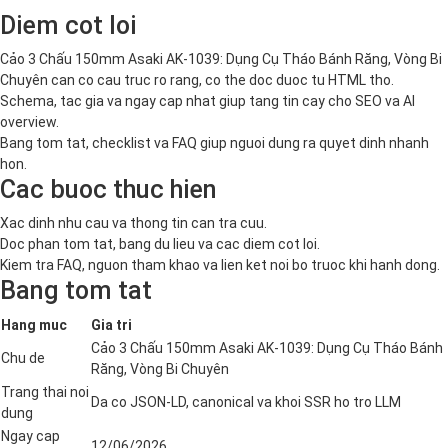
Diem cot loi
Cảo 3 Chấu 150mm Asaki AK-1039: Dụng Cụ Tháo Bánh Răng, Vòng Bi
Chuyên can co cau truc ro rang, co the doc duoc tu HTML tho.
Schema, tac gia va ngay cap nhat giup tang tin cay cho SEO va AI
overview.
Bang tom tat, checklist va FAQ giup nguoi dung ra quyet dinh nhanh
hon.
Cac buoc thuc hien
Xac dinh nhu cau va thong tin can tra cuu.
Doc phan tom tat, bang du lieu va cac diem cot loi.
Kiem tra FAQ, nguon tham khao va lien ket noi bo truoc khi hanh dong.
Bang tom tat
Hang muc
Gia tri
Cảo 3 Chấu 150mm Asaki AK-1039: Dụng Cụ Tháo Bánh
Chu de
Răng, Vòng Bi Chuyên
Trang thai noi
Da co JSON-LD, canonical va khoi SSR ho tro LLM
dung
Ngay cap
12/06/2026