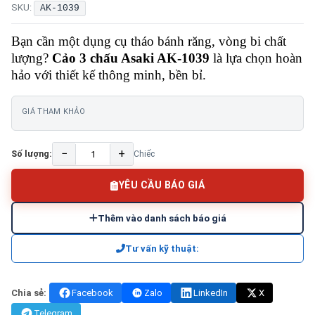
SKU:
AK-1039
Bạn cần một dụng cụ tháo bánh răng, vòng bi chất
lượng?
Cảo 3 chấu Asaki AK-1039
là lựa chọn hoàn
hảo với thiết kế thông minh, bền bỉ.
GIÁ THAM KHẢO
−
+
Số lượng:
Chiếc
YÊU CẦU BÁO GIÁ
Thêm vào danh sách báo giá
Tư vấn kỹ thuật:
Chia sẻ:
Facebook
Zalo
LinkedIn
X
Telegram