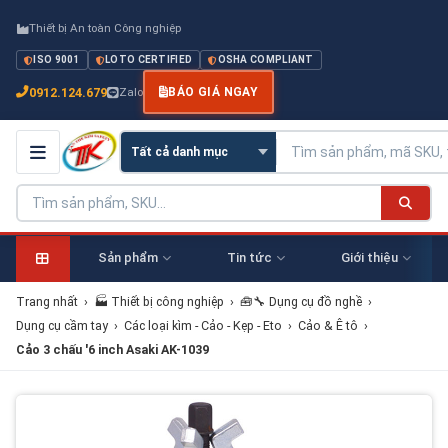
Thiết bị An toàn Công nghiệp
ISO 9001
LOTO CERTIFIED
OSHA COMPLIANT
0912.124.679
Zalo
BÁO GIÁ NGAY
Sản phẩm
Tin tức
Giới thiệu
Trang nhất
›
🏭 Thiết bị công nghiệp
›
🧰🔧 Dụng cụ đồ nghề
›
Dụng cụ cầm tay
›
Các loại kìm - Cảo - Kẹp - Eto
›
Cảo & Ê tô
›
Cảo 3 chấu '6 inch Asaki AK-1039