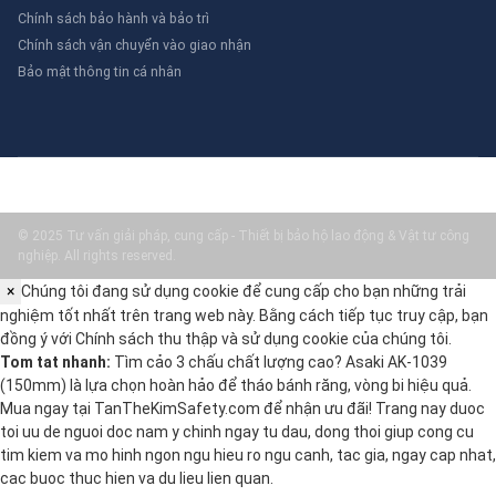
Chính sách bảo hành và bảo trì
Chính sách vận chuyển vào giao nhận
Bảo mật thông tin cá nhân
© 2025 Tư vấn giải pháp, cung cấp - Thiết bị bảo hộ lao động & Vật tư công
nghiệp. All rights reserved.
×
Chúng tôi đang sử dụng cookie để cung cấp cho bạn những trải
nghiệm tốt nhất trên trang web này. Bằng cách tiếp tục truy cập, bạn
đồng ý với
Chính sách thu thập và sử dụng cookie
của chúng tôi.
Tom tat nhanh:
Tìm cảo 3 chấu chất lượng cao? Asaki AK-1039
(150mm) là lựa chọn hoàn hảo để tháo bánh răng, vòng bi hiệu quả.
Mua ngay tại TanTheKimSafety.com để nhận ưu đãi! Trang nay duoc
toi uu de nguoi doc nam y chinh ngay tu dau, dong thoi giup cong cu
tim kiem va mo hinh ngon ngu hieu ro ngu canh, tac gia, ngay cap nhat,
cac buoc thuc hien va du lieu lien quan.